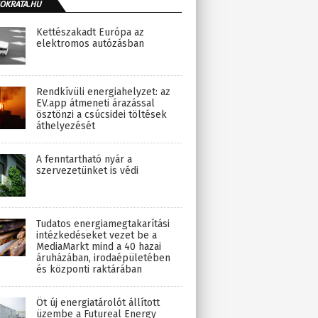
OKRATA.HU
Kettészakadt Európa az
elektromos autózásban
Rendkívüli energiahelyzet: az
EV.app átmeneti árazással
ösztönzi a csúcsidei töltések
áthelyezését
A fenntartható nyár a
szervezetünket is védi
Tudatos energiamegtakarítási
intézkedéseket vezet be a
MediaMarkt mind a 40 hazai
áruházában, irodaépületében
és központi raktárában
Öt új energiatárolót állított
üzembe a Futureal Energy