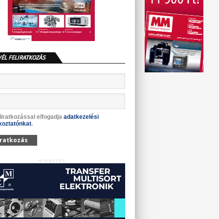
VÉL FELIRATKOZÁS
liratkozással elfogadja
adatkezelési
koztatónkat
.
iratkozás
HIRDETÉS