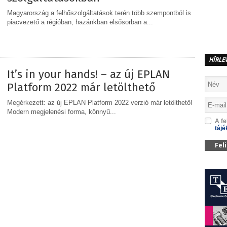
Magyarország a felhőszolgáltatások terén több szempontból is
piacvezető a régióban, hazánkban elsősorban a...
MEGOSZTÁS
HÍRLE
It’s in your hands! – az új EPLAN
Platform 2022 már letölthető
Megérkezett: az új EPLAN Platform 2022 verzió már letölthető!
Modern megjelenési forma, könnyű...
A fe
tájé
MEGOSZTÁS
Fel