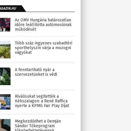
AGAZIN.HU
Az OMV Hungária határozatlan
időre leállította autómosóinak
működését
Több száz ingyenes szabadtéri
sporthelyszín várja a mozogni
vágyókat
A fenntartható nyár a
szervezetünket is védi
Riválisukat segítették a
Kékszalagon: a René Raffica
nyerte a KPMG Fair Play Díjat
Megkezdődhet a Demján
Sándor Tőkeprogram
tőkebefektetéseinek