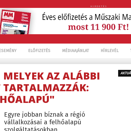
HIRDETÉS
ESEMÉNY
ELŐFIZETÉS
MÉDIAAJÁNLAT
HÍRLEVÉL
, MELYEK AZ ALÁBBI
AKTUÁ
 TARTALMAZZÁK:
LHŐALAPÚ"
Egyre jobban bíznak a régió
vállalkozásai a felhőalapú
szolgáltatásokban