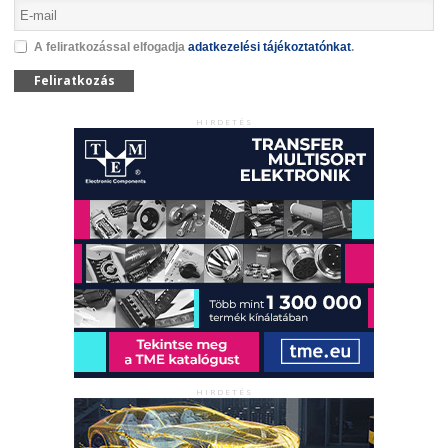
A feliratkozással elfogadja
adatkezelési tájékoztatónkat
.
Feliratkozás
HIRDETÉS
HIRDETÉS