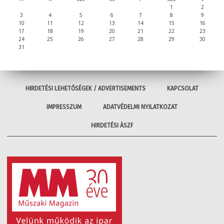
1
2
3
4
5
6
7
8
9
10
11
12
13
14
15
16
17
18
19
20
21
22
23
24
25
26
27
28
29
30
31
HIRDETÉSI LEHETŐSÉGEK / ADVERTISEMENTS
KAPCSOLAT
IMPRESSZUM
ADATVÉDELMI NYILATKOZAT
HIRDETÉSI ÁSZF