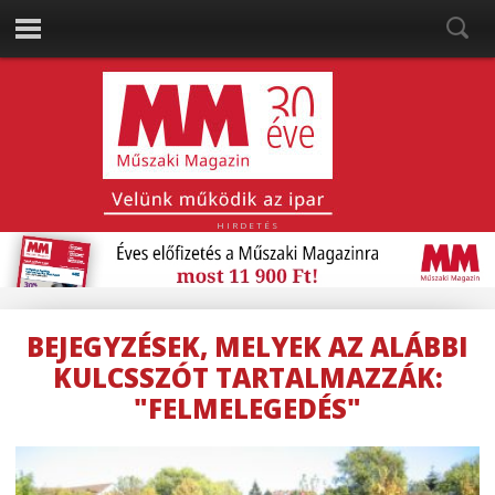
HIRDETÉS
BEJEGYZÉSEK, MELYEK AZ ALÁBBI
KULCSSZÓT TARTALMAZZÁK:
"FELMELEGEDÉS"