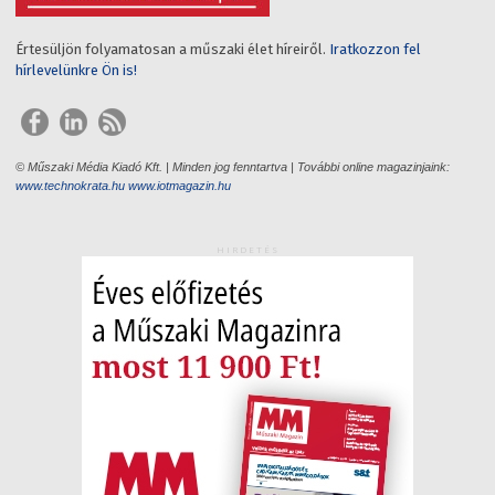
Értesüljön folyamatosan a műszaki élet híreiről.
Iratkozzon fel
hírlevelünkre Ön is!
© Műszaki Média Kiadó Kft. | Minden jog fenntartva | További online magazinjaink:
www.technokrata.hu
www.iotmagazin.hu
HIRDETÉS