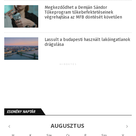
Megkezdődhet a Demján Sándor
Tőkeprogram tőkebefektetéseinek
végrehajtása az MFB döntését követően
Lassult a budapesti használt lakóingatlanok
drágulása
HIRDETÉS
ESEMÉNY NAPTÁR
AUGUSZTUS
H
K
Sze
Cs
P
Szo
V