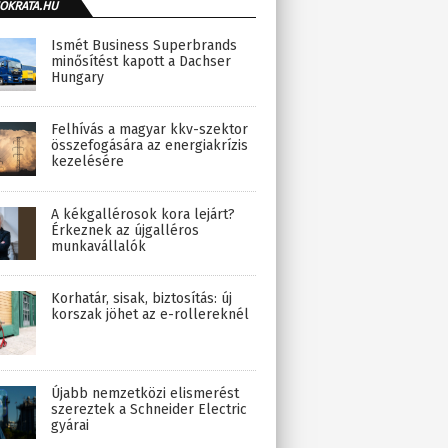
OKRATA.HU
Ismét Business Superbrands
minősítést kapott a Dachser
Hungary
Felhívás a magyar kkv-szektor
összefogására az energiakrízis
kezelésére
A kékgallérosok kora lejárt?
Érkeznek az újgalléros
munkavállalók
Korhatár, sisak, biztosítás: új
korszak jöhet az e-rollereknél
Újabb nemzetközi elismerést
szereztek a Schneider Electric
gyárai