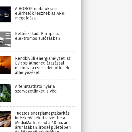
A HONOR mobilokra is
elérhetők lesznek az ARRI
megoldásai
Kettészakadt Európa az
elektromos autózásban
Rendkívüli energiahelyzet: az
EV.app átmeneti árazással
ösztönzi a csúcsidei töltések
áthelyezését
A fenntartható nyár a
szervezetünket is védi
Tudatos energiamegtakarítási
intézkedéseket vezet be a
MediaMarkt mind a 40 hazai
áruházában, irodaépületében