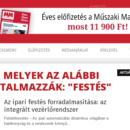
HIRDETÉS
ESEMÉNY
ELŐFIZETÉS
MÉDIAAJÁNLAT
HÍRLEVÉL
, MELYEK AZ ALÁBBI
AKTUÁ
TALMAZZÁK: "FESTÉS"
Az ipari festés forradalmasítása: az
integrált vezérlőrendszer
Felületkezelés – Az ipari automatizálás dinamikus világában a
hatékonyság és a rendszerek könnyű...