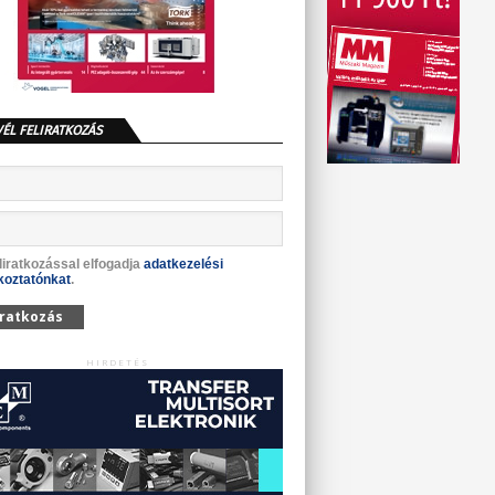
VÉL FELIRATKOZÁS
liratkozással elfogadja
adatkezelési
koztatónkat
.
iratkozás
HIRDETÉS