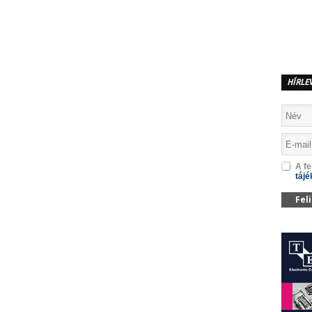
MEGOSZTÁS
HÍRLE
A fe
tájé
Fel