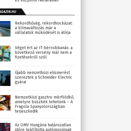
és központi raktárában
AGAZIN.HU
Rekordhőség, rekordkockázat:
a klímaváltozás már a
vállalatok működését is átírja
Véget ért az IT-bérrobbanás: a
következő verseny már nem a
fizetésekről szól
Újabb nemzetközi elismerést
szereztek a Schneider Electric
gyárai
Nemzetközi gasztro mérföldkő,
amelyre büszkék lehetünk – A
Fragola Spanyolországban
terjeszkedik
Az OMV Hungária határozatlan
időre leállította autómosóinak