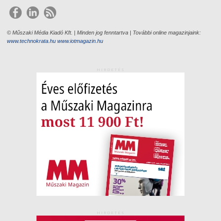
© Műszaki Média Kiadó Kft. | Minden jog fenntartva | További online magazinjaink:
www.technokrata.hu
www.iotmagazin.hu
HIRDETÉS
HIRDETÉS