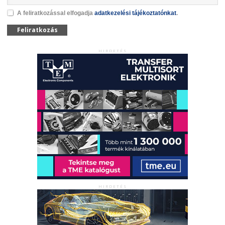
A feliratkozással elfogadja
adatkezelési tájékoztatónkat
.
Feliratkozás
HIRDETÉS
HIRDETÉS