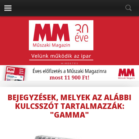
HIRDETÉS
BEJEGYZÉSEK, MELYEK AZ ALÁBBI
KULCSSZÓT TARTALMAZZÁK:
"GAMMA"