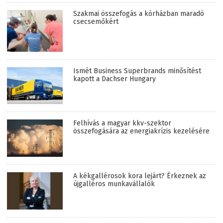
Szakmai összefogás a kórházban maradó
csecsemőkért
Ismét Business Superbrands minősítést
kapott a Dachser Hungary
Felhívás a magyar kkv-szektor
összefogására az energiakrízis kezelésére
A kékgallérosok kora lejárt? Érkeznek az
újgalléros munkavállalók