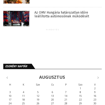
Az OMV Hungária határozatlan időre
leállította autómosóinak működését
HIRDETÉS
ESEMÉNY NAPTÁR
AUGUSZTUS
H
K
Sze
Cs
P
Szo
V
1
2
3
4
5
6
7
8
9
10
11
12
13
14
15
16
17
18
19
20
21
22
23
24
25
26
27
28
29
30