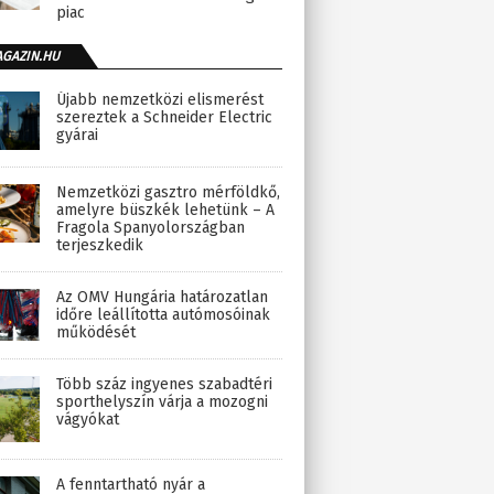
piac
AGAZIN.HU
Újabb nemzetközi elismerést
szereztek a Schneider Electric
gyárai
Nemzetközi gasztro mérföldkő,
amelyre büszkék lehetünk – A
Fragola Spanyolországban
terjeszkedik
Az OMV Hungária határozatlan
időre leállította autómosóinak
működését
Több száz ingyenes szabadtéri
sporthelyszín várja a mozogni
vágyókat
A fenntartható nyár a