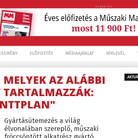
HIRDETÉS
ESEMÉNY
ELŐFIZETÉS
MÉDIAAJÁNLAT
HÍRLEVÉL
, MELYEK AZ ALÁBBI
AKTUÁ
 TARTALMAZZÁK:
NTTPLAN"
Gyártásütemezés a világ
élvonalában szereplő, műszaki
fröccsöntött alkatrész gyártó