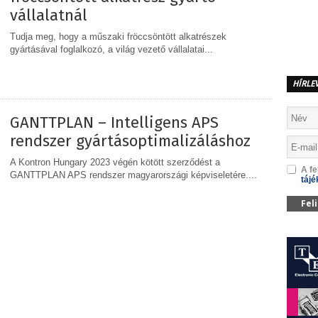
vállalatnál
Tudja meg, hogy a műszaki fröccsöntött alkatrészek
gyártásával foglalkozó, a világ vezető vállalatai...
HÍRLE
MEGOSZTÁS
GANTTPLAN – Intelligens APS
rendszer gyártásoptimalizáláshoz
A Kontron Hungary 2023 végén kötött szerződést a
A fe
GANTTPLAN APS rendszer magyarországi képviseletére....
tájé
Fel
MEGOSZTÁS