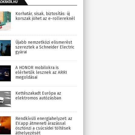
OKRATA.HU
Korhatár, sisak, biztosítás: új
korszak jöhet az e-rollereknél
Újabb nemzetközi elismerést
szereztek a Schneider Electric
gyárai
A HONOR mobilokra is
elérhetők lesznek az ARRI
megoldásai
Kettészakadt Európa az
elektromos autózásban
Rendkívüli energiahelyzet: az
EV.app átmeneti árazással
ösztönzi a csúcsidei töltések
áthelyezését