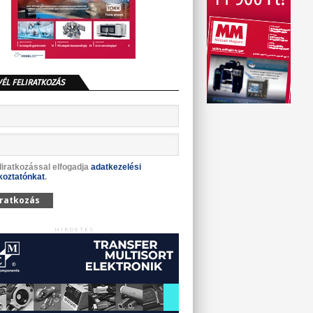
VÉL FELIRATKOZÁS
liratkozással elfogadja
adatkezelési
koztatónkat
.
iratkozás
HIRDETÉS