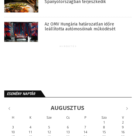
Spanyolországban terjeszkedik
Az OMV Hungária határozatlan időre
leállította autómosóinak működését
HIRDETÉS
ESEMÉNY NAPTÁR
AUGUSZTUS
H
K
Sze
Cs
P
Szo
V
1
2
3
4
5
6
7
8
9
10
11
12
13
14
15
16