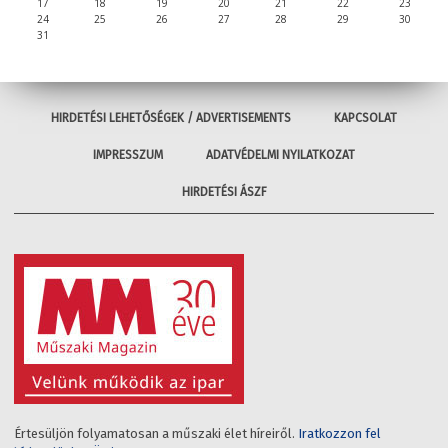
17
18
19
20
21
22
23
24
25
26
27
28
29
30
31
HIRDETÉSI LEHETŐSÉGEK / ADVERTISEMENTS
KAPCSOLAT
IMPRESSZUM
ADATVÉDELMI NYILATKOZAT
HIRDETÉSI ÁSZF
Értesüljön folyamatosan a műszaki élet híreiről.
Iratkozzon fel