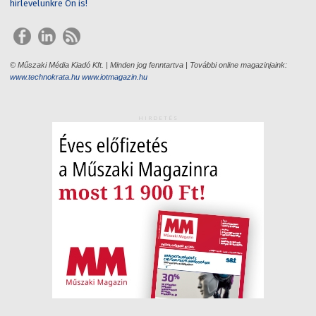
hírlevelünkre Ön is!
© Műszaki Média Kiadó Kft. | Minden jog fenntartva | További online magazinjaink:
www.technokrata.hu
www.iotmagazin.hu
HIRDETÉS