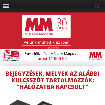
HIRDETÉS
BEJEGYZÉSEK, MELYEK AZ ALÁBBI
KULCSSZÓT TARTALMAZZÁK:
"HÁLÓZATBA KAPCSOLT"