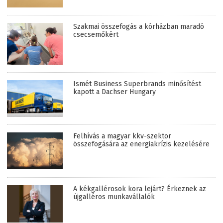
Szakmai összefogás a kórházban maradó
csecsemőkért
Ismét Business Superbrands minősítést
kapott a Dachser Hungary
Felhívás a magyar kkv-szektor
összefogására az energiakrízis kezelésére
A kékgallérosok kora lejárt? Érkeznek az
újgalléros munkavállalók