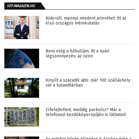
IOT-MAGAZIN.HU
Kiderült, mennyi mindent jelenthet: itt az
első országos mémkutatás
Nem elég a hőhullám, itt a nyári
légszennyezés: az ózon
Kinyílt a századik ajtó: már 100 szálláshely
vár a kalandtárban
Elfelejtetted, meddig parkolsz? Már a
telefonod kezdőképernyőjén is láthatod
Az extrém hőség ellenére is Európa élén a