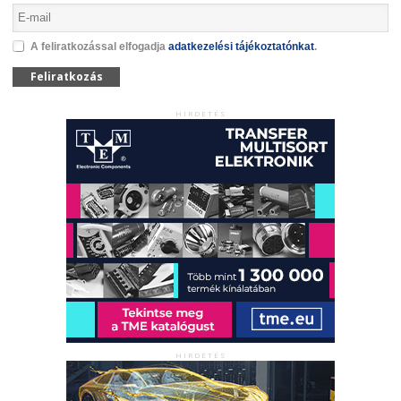
A feliratkozással elfogadja
adatkezelési tájékoztatónkat
.
Feliratkozás
HIRDETÉS
HIRDETÉS