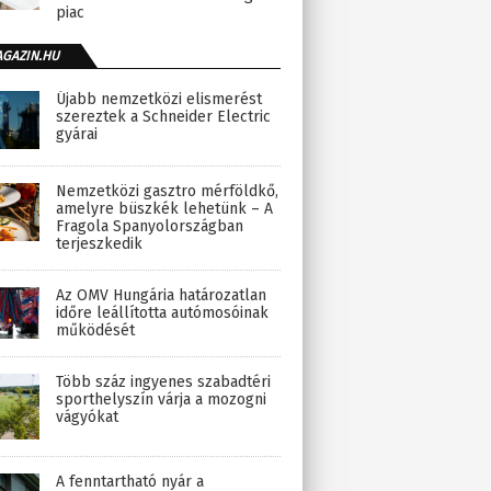
piac
AGAZIN.HU
Újabb nemzetközi elismerést
szereztek a Schneider Electric
gyárai
Nemzetközi gasztro mérföldkő,
amelyre büszkék lehetünk – A
Fragola Spanyolországban
terjeszkedik
Az OMV Hungária határozatlan
időre leállította autómosóinak
működését
Több száz ingyenes szabadtéri
sporthelyszín várja a mozogni
vágyókat
A fenntartható nyár a