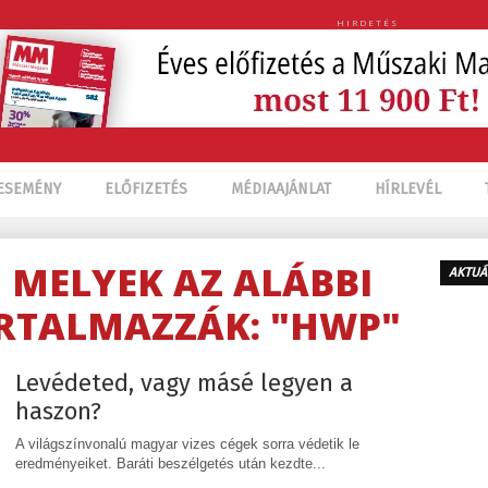
HIRDETÉS
ESEMÉNY
ELŐFIZETÉS
MÉDIAAJÁNLAT
HÍRLEVÉL
, MELYEK AZ ALÁBBI
AKTUÁ
RTALMAZZÁK: "HWP"
Levédeted, vagy másé legyen a
haszon?
A világszínvonalú magyar vizes cégek sorra védetik le
eredményeiket. Baráti beszélgetés után kezdte...