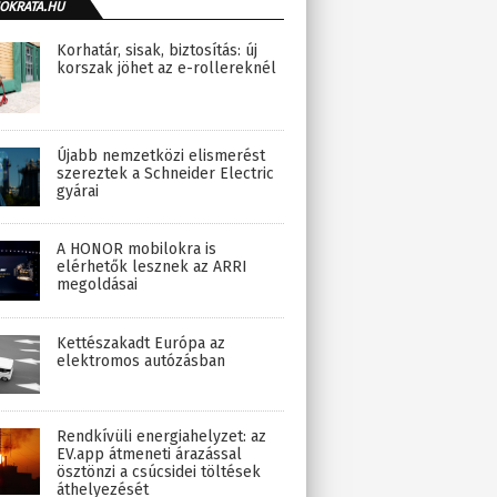
OKRATA.HU
Korhatár, sisak, biztosítás: új
korszak jöhet az e-rollereknél
Újabb nemzetközi elismerést
szereztek a Schneider Electric
gyárai
A HONOR mobilokra is
elérhetők lesznek az ARRI
megoldásai
Kettészakadt Európa az
elektromos autózásban
Rendkívüli energiahelyzet: az
EV.app átmeneti árazással
ösztönzi a csúcsidei töltések
áthelyezését