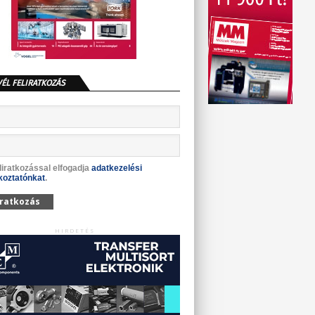
VÉL FELIRATKOZÁS
liratkozással elfogadja
adatkezelési
koztatónkat
.
iratkozás
HIRDETÉS