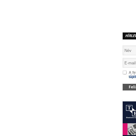
MEGOSZTÁS
HÍRLE
A fe
tájé
Fel