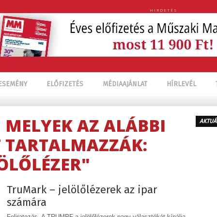
HIRDETÉS
ESEMÉNY
ELŐFIZETÉS
MÉDIAAJÁNLAT
HÍRLEVÉL
, MELYEK AZ ALÁBBI
AKTUÁ
 TARTALMAZZÁK:
LÖLŐLÉZER"
TruMark – jelölőlézerek az ipar
számára
Feliratozás- A TRUMPF a jelölőlézerek nagy választékát kínálja