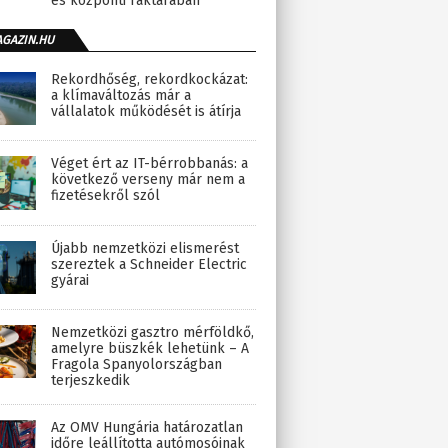
és központi raktárában
AGAZIN.HU
Rekordhőség, rekordkockázat:
a klímaváltozás már a
vállalatok működését is átírja
Véget ért az IT-bérrobbanás: a
következő verseny már nem a
fizetésekről szól
Újabb nemzetközi elismerést
szereztek a Schneider Electric
gyárai
Nemzetközi gasztro mérföldkő,
amelyre büszkék lehetünk – A
Fragola Spanyolországban
terjeszkedik
Az OMV Hungária határozatlan
időre leállította autómosóinak