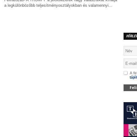
a legkülönbözőbb teljesítményosztályokban és valamennyi...
MEGOSZTÁS
HÍRLE
A fe
tájé
Fel