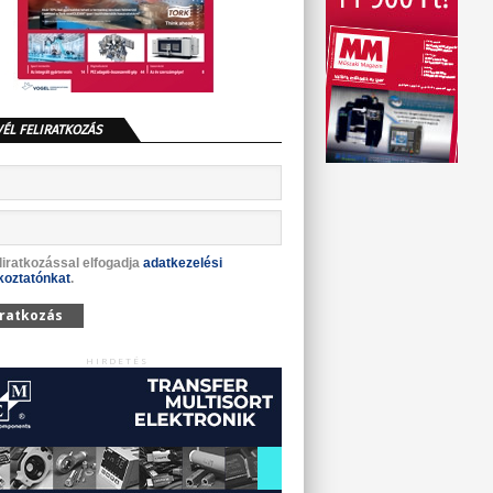
VÉL FELIRATKOZÁS
liratkozással elfogadja
adatkezelési
koztatónkat
.
iratkozás
HIRDETÉS