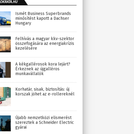
OKRATA.HU
Ismét Business Superbrands
minősítést kapott a Dachser
Hungary
Felhívás a magyar kkv-szektor
összefogására az energiakrízis
kezelésére
A kékgallérosok kora lejárt?
Érkeznek az újgalléros
munkavállalók
Korhatár, sisak, biztosítás: új
korszak jöhet az e-rollereknél
Újabb nemzetközi elismerést
szereztek a Schneider Electric
gyárai