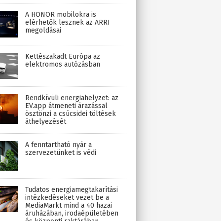
A HONOR mobilokra is
elérhetők lesznek az ARRI
megoldásai
Kettészakadt Európa az
elektromos autózásban
Rendkívüli energiahelyzet: az
EV.app átmeneti árazással
ösztönzi a csúcsidei töltések
áthelyezését
A fenntartható nyár a
szervezetünket is védi
Tudatos energiamegtakarítási
intézkedéseket vezet be a
MediaMarkt mind a 40 hazai
áruházában, irodaépületében