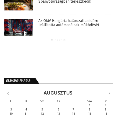
Spanyolországban terjeszkedik
Az OMV Hungária határozatlan időre
leállította autómosóinak működését
HIRDETÉS
ESEMÉNY NAPTÁR
AUGUSZTUS
H
K
Sze
Cs
P
Szo
V
1
2
3
4
5
6
7
8
9
10
11
12
13
14
15
16