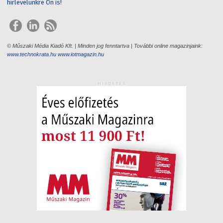
hírlevelünkre Ön is!
© Műszaki Média Kiadó Kft. | Minden jog fenntartva | További online magazinjaink:
www.technokrata.hu
www.iotmagazin.hu
HIRDETÉS