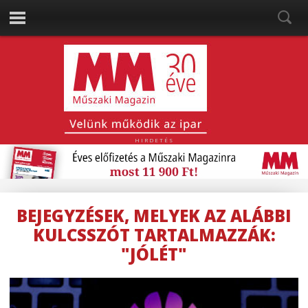
HIRDETÉS
BEJEGYZÉSEK, MELYEK AZ ALÁBBI
KULCSSZÓT TARTALMAZZÁK:
"JÓLÉT"