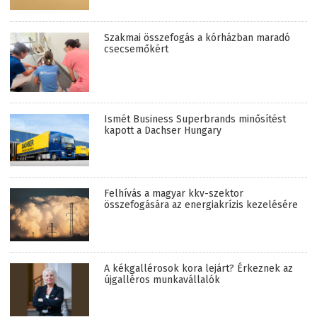
Szakmai összefogás a kórházban maradó
csecsemőkért
Ismét Business Superbrands minősítést
kapott a Dachser Hungary
Felhívás a magyar kkv-szektor
összefogására az energiakrízis kezelésére
A kékgallérosok kora lejárt? Érkeznek az
újgalléros munkavállalók