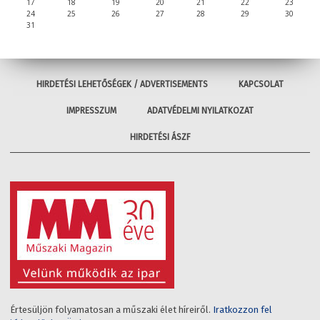
17
18
19
20
21
22
23
24
25
26
27
28
29
30
31
HIRDETÉSI LEHETŐSÉGEK / ADVERTISEMENTS
KAPCSOLAT
IMPRESSZUM
ADATVÉDELMI NYILATKOZAT
HIRDETÉSI ÁSZF
Értesüljön folyamatosan a műszaki élet híreiről.
Iratkozzon fel