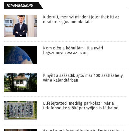
IOT-MAGAZIN.HU
Kiderült, mennyi mindent jelenthet: itt az
első országos mémkutatás
Nem elég a hőhullám, itt a nyári
légszennyezés: az ózon
Kinyílt a századik ajtó: már 100 szálláshely
vár a kalandtárban
Elfelejtetted, meddig parkolsz? Már a
telefonod kezdőképernyőjén is láthatod
Az extrém hőség ellenére is Európa élén a