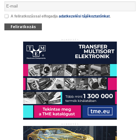
A feliratkozással elfogadja
adatkezelési tájékoztatónkat
.
Feliratkozás
HIRDETÉS
HIRDETÉS