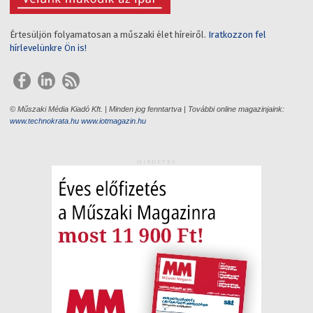
Értesüljön folyamatosan a műszaki élet híreiről.
Iratkozzon fel
hírlevelünkre Ön is!
© Műszaki Média Kiadó Kft. | Minden jog fenntartva | További online magazinjaink:
www.technokrata.hu
www.iotmagazin.hu
HIRDETÉS