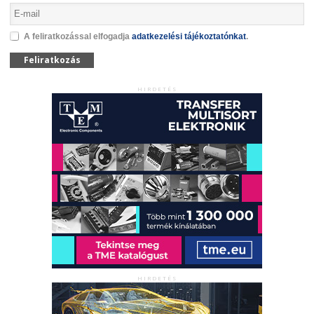
A feliratkozással elfogadja
adatkezelési tájékoztatónkat
.
Feliratkozás
HIRDETÉS
HIRDETÉS