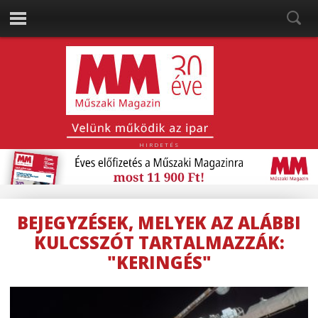
HIRDETÉS
BEJEGYZÉSEK, MELYEK AZ ALÁBBI
KULCSSZÓT TARTALMAZZÁK:
"KERINGÉS"