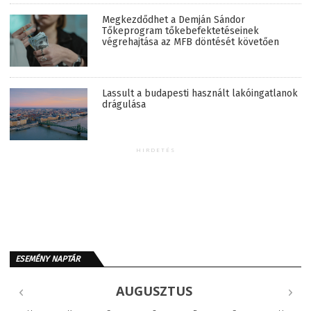
Megkezdődhet a Demján Sándor
Tőkeprogram tőkebefektetéseinek
végrehajtása az MFB döntését követően
Lassult a budapesti használt lakóingatlanok
drágulása
HIRDETÉS
ESEMÉNY NAPTÁR
AUGUSZTUS