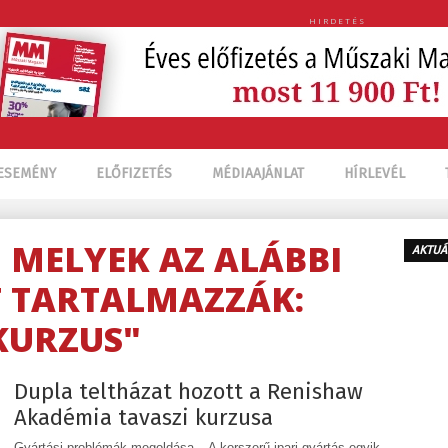
HIRDETÉS
ESEMÉNY
ELŐFIZETÉS
MÉDIAAJÁNLAT
HÍRLEVÉL
, MELYEK AZ ALÁBBI
AKTUÁ
 TARTALMAZZÁK:
KURZUS"
Dupla teltházat hozott a Renishaw
Akadémia tavaszi kurzusa
Gyártási problémák megoldása – A korszerű ipari gyártás egyik