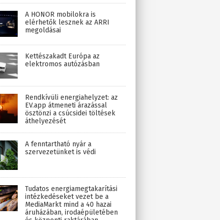
A HONOR mobilokra is
elérhetők lesznek az ARRI
megoldásai
Kettészakadt Európa az
elektromos autózásban
Rendkívüli energiahelyzet: az
EV.app átmeneti árazással
ösztönzi a csúcsidei töltések
áthelyezését
A fenntartható nyár a
szervezetünket is védi
Tudatos energiamegtakarítási
intézkedéseket vezet be a
MediaMarkt mind a 40 hazai
áruházában, irodaépületében