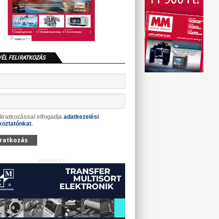
VÉL FELIRATKOZÁS
liratkozással elfogadja
adatkezelési
koztatónkat
.
iratkozás
HIRDETÉS