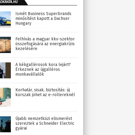
OKRATA.HU
Ismét Business Superbrands
minősítést kapott a Dachser
Hungary
Felhívás a magyar kkv-szektor
összefogására az energiakrízis
kezelésére
A kékgallérosok kora lejárt?
Érkeznek az újgalléros
munkavállalók
Korhatár, sisak, biztosítás: új
korszak jöhet az e-rollereknél
Újabb nemzetközi elismerést
szereztek a Schneider Electric
gyárai