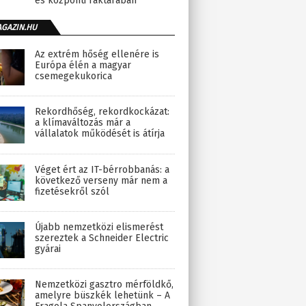
és központi raktárában
AGAZIN.HU
Az extrém hőség ellenére is
Európa élén a magyar
csemegekukorica
Rekordhőség, rekordkockázat:
a klímaváltozás már a
vállalatok működését is átírja
Véget ért az IT-bérrobbanás: a
következő verseny már nem a
fizetésekről szól
Újabb nemzetközi elismerést
szereztek a Schneider Electric
gyárai
Nemzetközi gasztro mérföldkő,
amelyre büszkék lehetünk – A