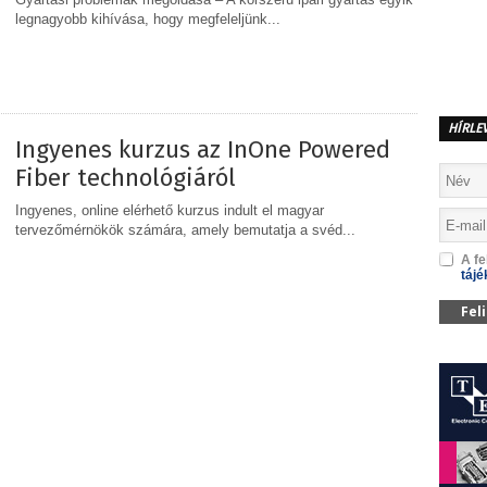
legnagyobb kihívása, hogy megfeleljünk...
MEGOSZTÁS
HÍRLE
Ingyenes kurzus az InOne Powered
Fiber technológiáról
Ingyenes, online elérhető kurzus indult el magyar
tervezőmérnökök számára, amely bemutatja a svéd...
A fe
tájé
MEGOSZTÁS
Fel