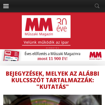
HIRDETÉS
BEJEGYZÉSEK, MELYEK AZ ALÁBBI
KULCSSZÓT TARTALMAZZÁK:
"KUTATÁS"