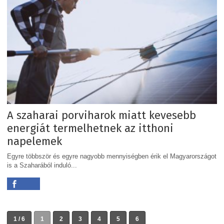
A szaharai porviharok miatt kevesebb
energiát termelhetnek az itthoni
napelemek
Egyre többször és egyre nagyobb mennyiségben érik el Magyarországot
is a Szaharából induló...
1 / 6
1
2
3
4
5
6