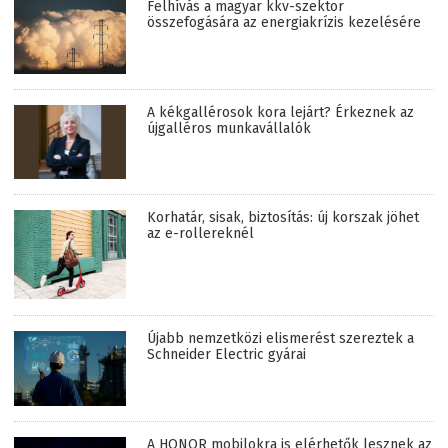
Felhívás a magyar kkv-szektor
összefogására az energiakrízis kezelésére
A kékgallérosok kora lejárt? Érkeznek az
újgalléros munkavállalók
Korhatár, sisak, biztosítás: új korszak jöhet
az e-rollereknél
Újabb nemzetközi elismerést szereztek a
Schneider Electric gyárai
A HONOR mobilokra is elérhetők lesznek az