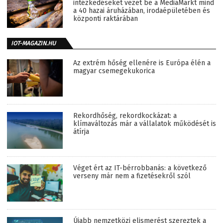
intézkedéseket vezet be a MediaMarkt mind
a 40 hazai áruházában, irodaépületében és
központi raktárában
IOT-MAGAZIN.HU
Az extrém hőség ellenére is Európa élén a
magyar csemegekukorica
Rekordhőség, rekordkockázat: a
klímaváltozás már a vállalatok működését is
átírja
Véget ért az IT-bérrobbanás: a következő
verseny már nem a fizetésekről szól
Újabb nemzetközi elismerést szereztek a