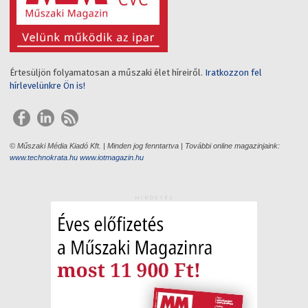
Értesüljön folyamatosan a műszaki élet híreiről.
Iratkozzon fel
hírlevelünkre Ön is!
© Műszaki Média Kiadó Kft. | Minden jog fenntartva | További online magazinjaink:
www.technokrata.hu
www.iotmagazin.hu
HIRDETÉS