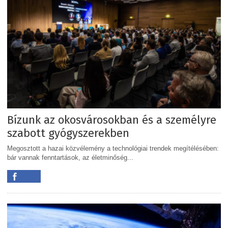
Bízunk az okosvárosokban és a személyre
szabott gyógyszerekben
Megosztott a hazai közvélemény a technológiai trendek megítélésében:
bár vannak fenntartások, az életminőség...