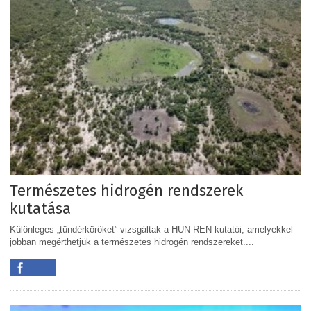
Természetes hidrogén rendszerek
kutatása
Különleges „tündérköröket” vizsgáltak a HUN-REN kutatói, amelyekkel
jobban megérthetjük a természetes hidrogén rendszereket....