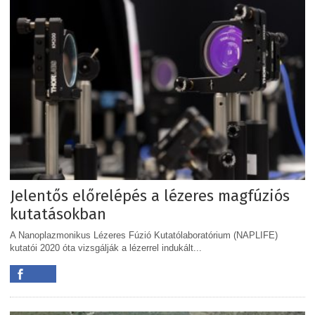
Jelentős előrelépés a lézeres magfúziós
kutatásokban
A Nanoplazmonikus Lézeres Fúzió Kutatólaboratórium (NAPLIFE)
kutatói 2020 óta vizsgálják a lézerrel indukált...