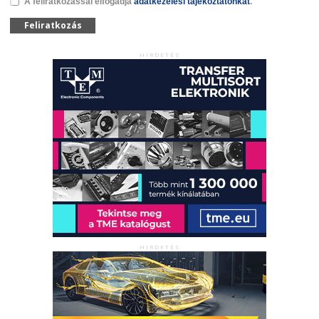
A feliratkozással elfogadja
adatkezelési tájékoztatónkat
.
Feliratkozás
HIRDETÉS
HIRDETÉS