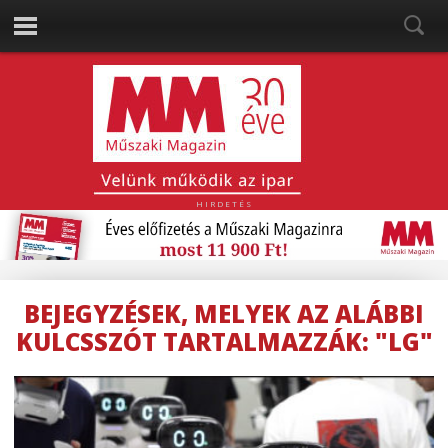
HIRDETÉS
BEJEGYZÉSEK, MELYEK AZ ALÁBBI
KULCSSZÓT TARTALMAZZÁK: "LG"