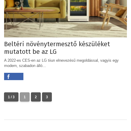
Beltéri növénytermesztő készüléket
mutatott be az LG
A 2022-es CES-en az LG tiiun elnevezésű megoldással, vagyis egy
modern, szabadon álló...
1 / 3
1
2
3