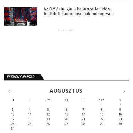
Az OMV Hungária határozatlan időre
leállította autómosóinak működését
HIRDETÉS
ESEMÉNY NAPTÁR
AUGUSZTUS
H
K
Sze
Cs
P
Szo
V
1
2
3
4
5
6
7
8
9
10
11
12
13
14
15
16
17
18
19
20
21
22
23
24
25
26
27
28
29
30
31