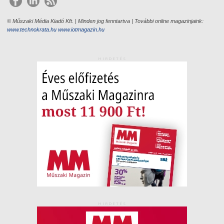
© Műszaki Média Kiadó Kft. | Minden jog fenntartva | További online magazinjaink:
www.technokrata.hu
www.iotmagazin.hu
HIRDETÉS
HIRDETÉS