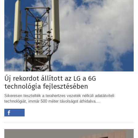
Új rekordot állított az LG a 6G
technológia fejlesztésében
Sikeresen tesztelték a terahertzes vezeték nélküli adatátviteli
technológiát, immár 500 méter távolságot áthidalva....