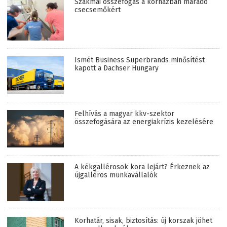
Szakmai összefogás a kórházban maradó
csecsemőkért
Ismét Business Superbrands minősítést
kapott a Dachser Hungary
Felhívás a magyar kkv-szektor
összefogására az energiakrízis kezelésére
A kékgallérosok kora lejárt? Érkeznek az
újgalléros munkavállalók
Korhatár, sisak, biztosítás: új korszak jöhet