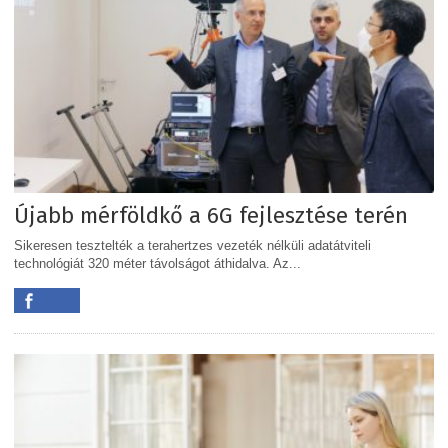
Újabb mérföldkő a 6G fejlesztése terén
Sikeresen tesztelték a terahertzes vezeték nélküli adatátviteli
technológiát 320 méter távolságot áthidalva. Az...