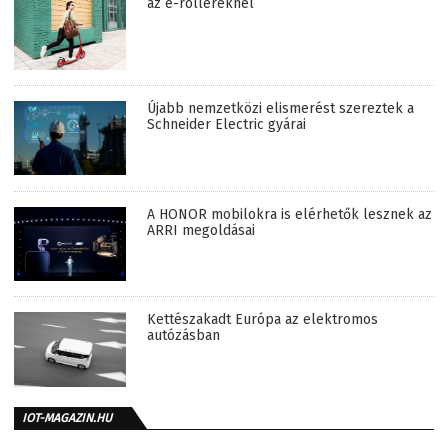
az e-rollereknél
Újabb nemzetközi elismerést szereztek a
Schneider Electric gyárai
A HONOR mobilokra is elérhetők lesznek az
ARRI megoldásai
Kettészakadt Európa az elektromos
autózásban
IOT-MAGAZIN.HU