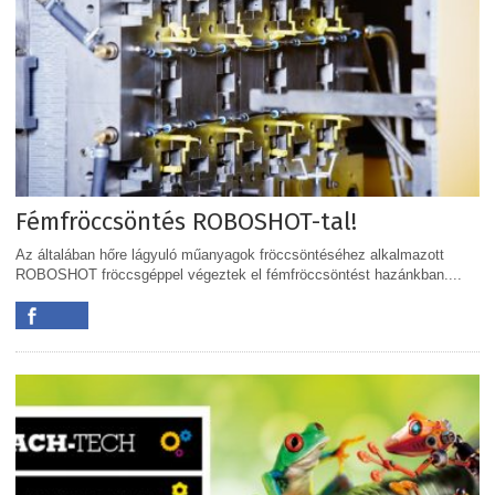
Fémfröccsöntés ROBOSHOT-tal!
Az általában hőre lágyuló műanyagok fröccsöntéséhez alkalmazott
ROBOSHOT fröccsgéppel végeztek el fémfröccsöntést hazánkban....