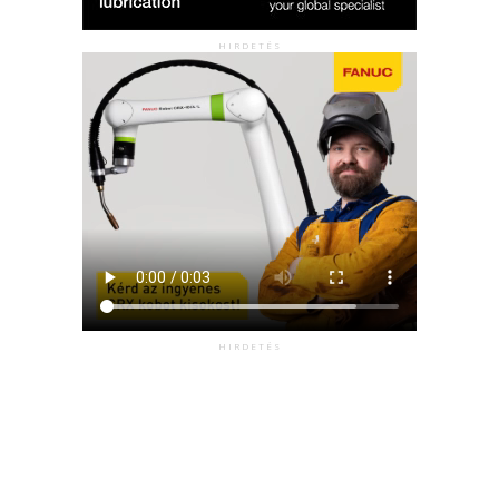
HIRDETÉS
HIRDETÉS