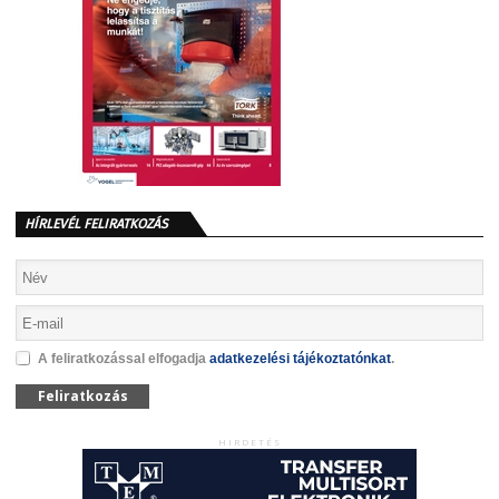
HÍRLEVÉL FELIRATKOZÁS
A feliratkozással elfogadja
adatkezelési tájékoztatónkat
.
Feliratkozás
HIRDETÉS