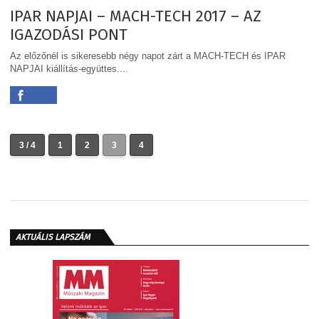
IPAR NAPJAI – MACH-TECH 2017 – AZ
IGAZODÁSI PONT
Az előzőnél is sikeresebb négy napot zárt a MACH-TECH és IPAR
NAPJAI kiállítás-együttes....
3 / 4
1
2
3
4
AKTUÁLIS LAPSZÁM