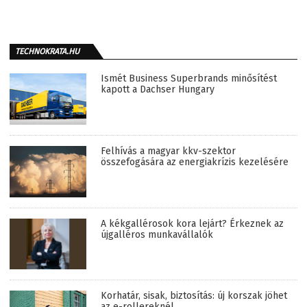
TECHNOKRATA.HU
Ismét Business Superbrands minősítést
kapott a Dachser Hungary
Felhívás a magyar kkv-szektor
összefogására az energiakrízis kezelésére
A kékgallérosok kora lejárt? Érkeznek az
újgalléros munkavállalók
Korhatár, sisak, biztosítás: új korszak jöhet
az e-rollereknél