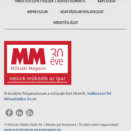
HIRDETÉSI LEHETŐSÉGEK / ADVERTISEMENTS
KAPCSOLAT
IMPRESSZUM
ADATVÉDELMI NYILATKOZAT
HIRDETÉSI ÁSZF
Értesüljön folyamatosan a műszaki élet híreiről.
Iratkozzon fel
hírlevelünkre Ön is!
© Műszaki Média Kiadó Kft. | Minden jog fenntartva | További online magazinjaink:
www.technokrata.hu
www.iotmagazin.hu