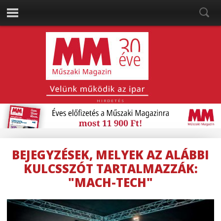
HIRDETÉS
BEJEGYZÉSEK, MELYEK AZ ALÁBBI
KULCSSZÓT TARTALMAZZÁK:
"MACH-TECH"