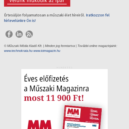
Értesüljön folyamatosan a műszaki élet híreiről.
Iratkozzon fel
hírlevelünkre Ön is!
© Műszaki Média Kiadó Kft. | Minden jog fenntartva | További online magazinjaink:
www.technokrata.hu
www.iotmagazin.hu
HIRDETÉS