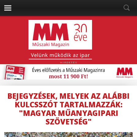
HIRDETÉS
BEJEGYZÉSEK, MELYEK AZ ALÁBBI
KULCSSZÓT TARTALMAZZÁK:
"MAGYAR MŰANYAGIPARI
SZÖVETSÉG"