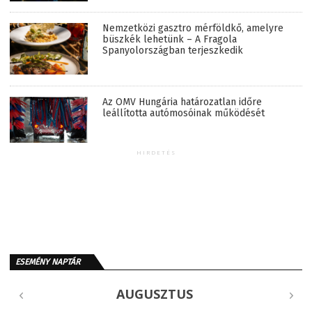
Nemzetközi gasztro mérföldkő, amelyre
büszkék lehetünk – A Fragola
Spanyolországban terjeszkedik
Az OMV Hungária határozatlan időre
leállította autómosóinak működését
HIRDETÉS
ESEMÉNY NAPTÁR
AUGUSZTUS