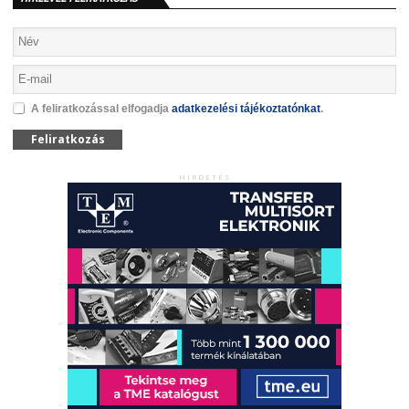
A feliratkozással elfogadja
adatkezelési tájékoztatónkat
.
Feliratkozás
HIRDETÉS