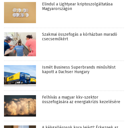
Elindul a Lightyear kriptoszolgáltatása
Magyarországon
Szakmai összefogás a kórházban maradó
csecsemőkért
Ismét Business Superbrands minősítést
kapott a Dachser Hungary
Felhívás a magyar kkv-szektor
összefogására az energiakrízis kezelésére
A kékgallérosok kora lejárt? Érkeznek az