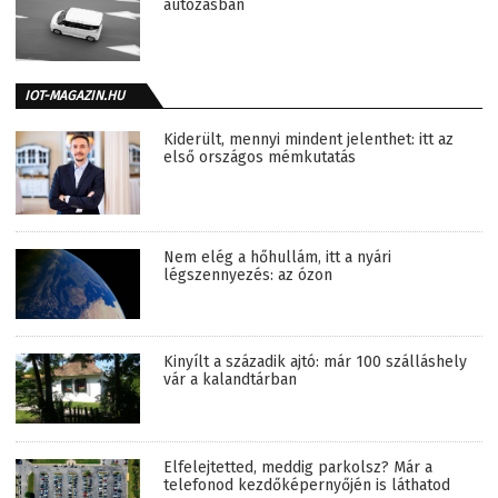
autózásban
IOT-MAGAZIN.HU
Kiderült, mennyi mindent jelenthet: itt az
első országos mémkutatás
Nem elég a hőhullám, itt a nyári
légszennyezés: az ózon
Kinyílt a századik ajtó: már 100 szálláshely
vár a kalandtárban
Elfelejtetted, meddig parkolsz? Már a
telefonod kezdőképernyőjén is láthatod