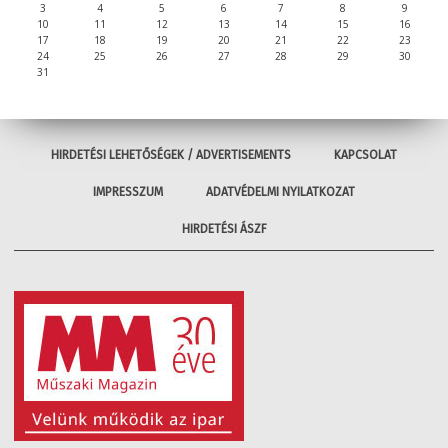
3
4
5
6
7
8
9
10
11
12
13
14
15
16
17
18
19
20
21
22
23
24
25
26
27
28
29
30
31
HIRDETÉSI LEHETŐSÉGEK / ADVERTISEMENTS
KAPCSOLAT
IMPRESSZUM
ADATVÉDELMI NYILATKOZAT
HIRDETÉSI ÁSZF