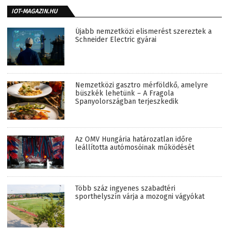
IOT-MAGAZIN.HU
Újabb nemzetközi elismerést szereztek a
Schneider Electric gyárai
Nemzetközi gasztro mérföldkő, amelyre
büszkék lehetünk – A Fragola
Spanyolországban terjeszkedik
Az OMV Hungária határozatlan időre
leállította autómosóinak működését
Több száz ingyenes szabadtéri
sporthelyszín várja a mozogni vágyókat