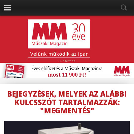
HIRDETÉS
BEJEGYZÉSEK, MELYEK AZ ALÁBBI
KULCSSZÓT TARTALMAZZÁK:
"MEGMENTÉS"