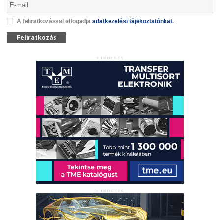
A feliratkozással elfogadja
adatkezelési tájékoztatónkat
.
Feliratkozás
HIRDETÉS
HIRDETÉS