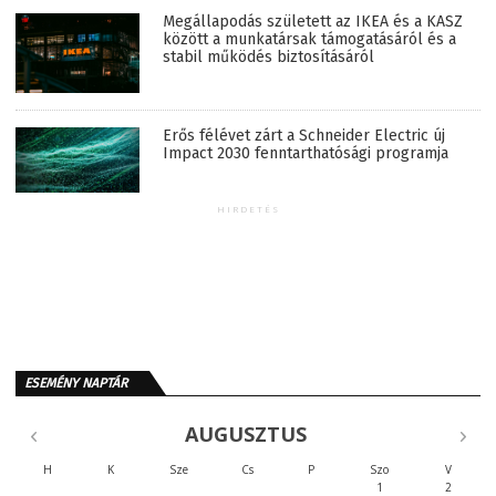
Megállapodás született az IKEA és a KASZ
között a munkatársak támogatásáról és a
stabil működés biztosításáról
Erős félévet zárt a Schneider Electric új
Impact 2030 fenntarthatósági programja
HIRDETÉS
ESEMÉNY NAPTÁR
AUGUSZTUS
H
K
Sze
Cs
P
Szo
V
1
2