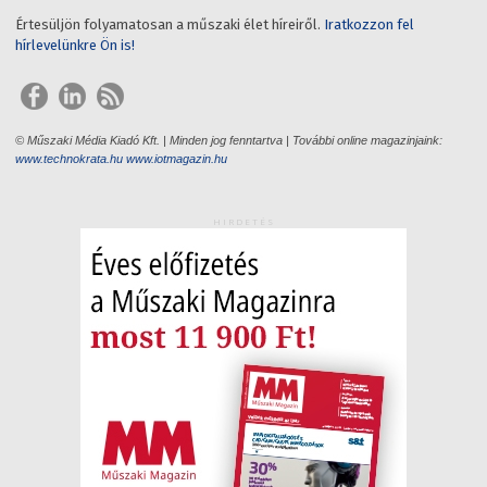
Értesüljön folyamatosan a műszaki élet híreiről.
Iratkozzon fel
hírlevelünkre Ön is!
© Műszaki Média Kiadó Kft. | Minden jog fenntartva | További online magazinjaink:
www.technokrata.hu
www.iotmagazin.hu
HIRDETÉS