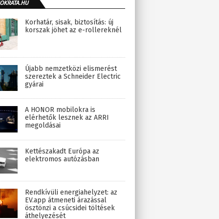
OKRATA.HU
Korhatár, sisak, biztosítás: új
korszak jöhet az e-rollereknél
Újabb nemzetközi elismerést
szereztek a Schneider Electric
gyárai
A HONOR mobilokra is
elérhetők lesznek az ARRI
megoldásai
Kettészakadt Európa az
elektromos autózásban
Rendkívüli energiahelyzet: az
EV.app átmeneti árazással
ösztönzi a csúcsidei töltések
áthelyezését