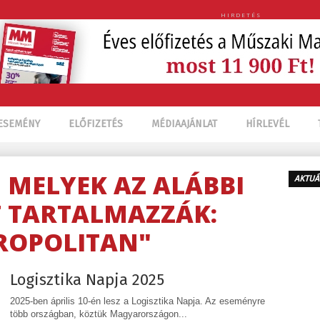
HIRDETÉS
ESEMÉNY
ELŐFIZETÉS
MÉDIAAJÁNLAT
HÍRLEVÉL
, MELYEK AZ ALÁBBI
AKTUÁ
 TARTALMAZZÁK:
ROPOLITAN"
Logisztika Napja 2025
2025-ben április 10-én lesz a Logisztika Napja. Az eseményre
több országban, köztük Magyarországon...