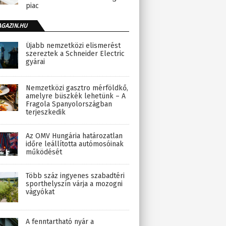
piac
AGAZIN.HU
Újabb nemzetközi elismerést
szereztek a Schneider Electric
gyárai
Nemzetközi gasztro mérföldkő,
amelyre büszkék lehetünk – A
Fragola Spanyolországban
terjeszkedik
Az OMV Hungária határozatlan
időre leállította autómosóinak
működését
Több száz ingyenes szabadtéri
sporthelyszín várja a mozogni
vágyókat
A fenntartható nyár a