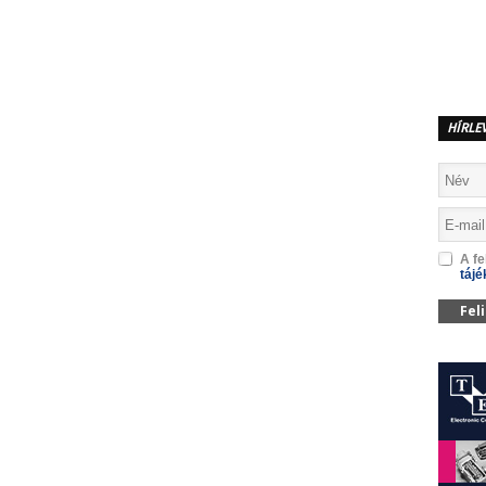
MEGOSZTÁS
HÍRLE
A fe
tájé
Fel