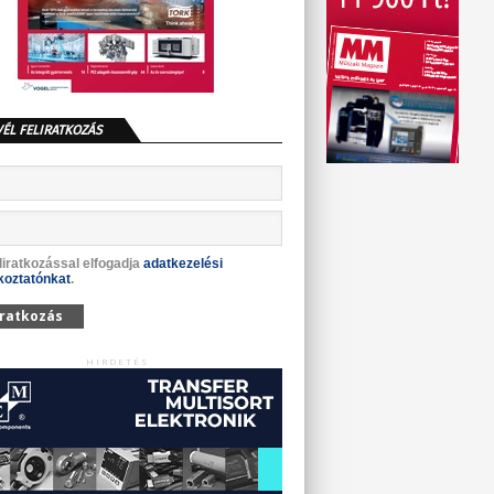
VÉL FELIRATKOZÁS
liratkozással elfogadja
adatkezelési
koztatónkat
.
iratkozás
HIRDETÉS