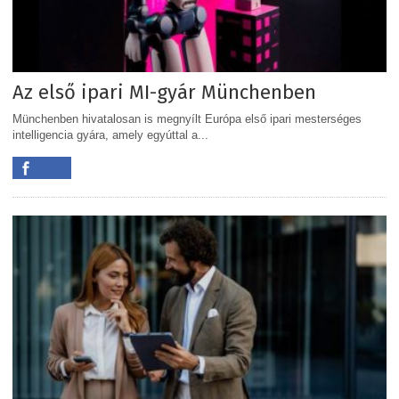
Az első ipari MI-gyár Münchenben
Münchenben hivatalosan is megnyílt Európa első ipari mesterséges
intelligencia gyára, amely egyúttal a...