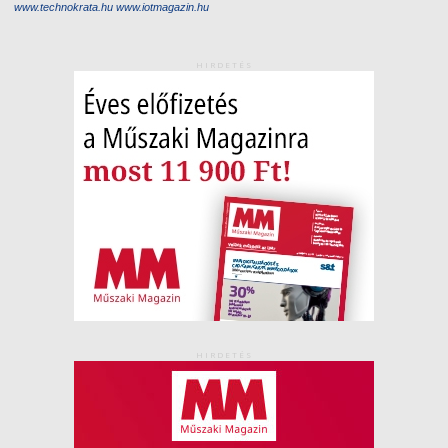
www.technokrata.hu
www.iotmagazin.hu
HIRDETÉS
HIRDETÉS