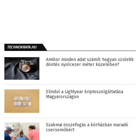
TECHNOKRATA.HU
Amikor minden adat számít: hogyan születik
döntés nyolcezer méter közelében?
Elindul a Lightyear kriptoszolgáltatása
Magyarországon
Szakmai összefogás a kórházban maradó
csecsemőkért