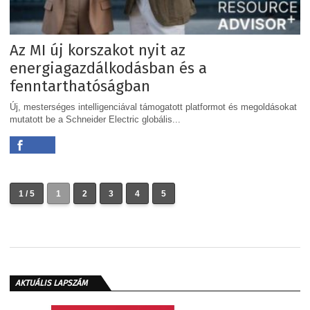
Az MI új korszakot nyit az
energiagazdálkodásban és a
fenntarthatóságban
Új, mesterséges intelligenciával támogatott platformot és megoldásokat
mutatott be a Schneider Electric globális...
1 / 5
1
2
3
4
5
AKTUÁLIS LAPSZÁM