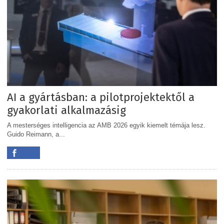
AI a gyártásban: a pilotprojektektől a
gyakorlati alkalmazásig
A mesterséges intelligencia az AMB 2026 egyik kiemelt témája lesz.
Guido Reimann, a...