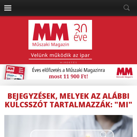
HIRDETÉS
BEJEGYZÉSEK, MELYEK AZ ALÁBBI
KULCSSZÓT TARTALMAZZÁK: "MI"