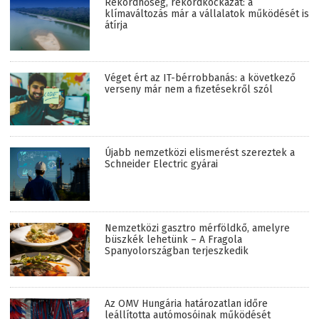
Rekordhőség, rekordkockázat: a
klímaváltozás már a vállalatok működését is
átírja
Véget ért az IT-bérrobbanás: a következő
verseny már nem a fizetésekről szól
Újabb nemzetközi elismerést szereztek a
Schneider Electric gyárai
Nemzetközi gasztro mérföldkő, amelyre
büszkék lehetünk – A Fragola
Spanyolországban terjeszkedik
Az OMV Hungária határozatlan időre
leállította autómosóinak működését