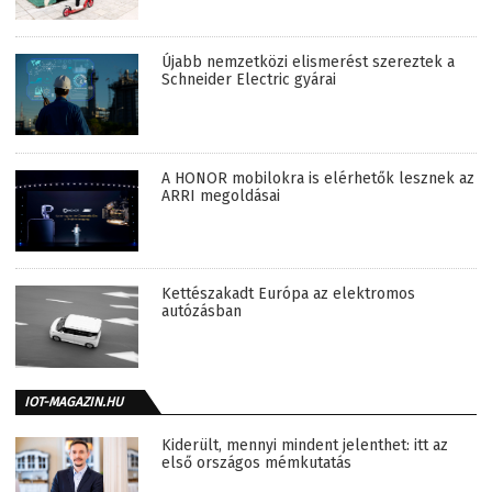
Újabb nemzetközi elismerést szereztek a
Schneider Electric gyárai
A HONOR mobilokra is elérhetők lesznek az
ARRI megoldásai
Kettészakadt Európa az elektromos
autózásban
IOT-MAGAZIN.HU
Kiderült, mennyi mindent jelenthet: itt az
első országos mémkutatás