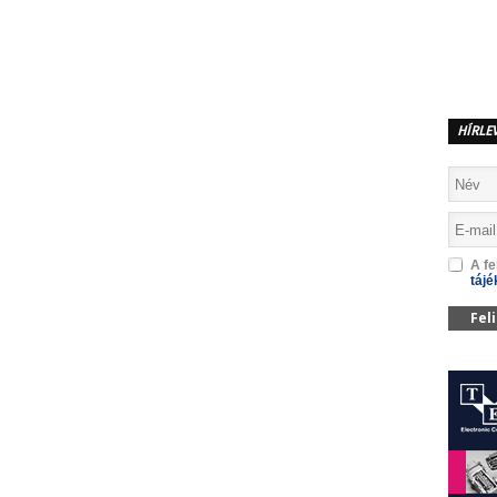
MEGOSZTÁS
HÍRLE
A fe
tájé
Fel