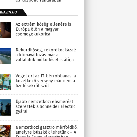
és központi raktárában
AGAZIN.HU
Az extrém hőség ellenére is
Európa élén a magyar
csemegekukorica
Rekordhőség, rekordkockázat:
a klímaváltozás már a
vállalatok működését is átírja
Véget ért az IT-bérrobbanás: a
következő verseny már nem a
fizetésekről szól
Újabb nemzetközi elismerést
szereztek a Schneider Electric
gyárai
Nemzetközi gasztro mérföldkő,
amelyre büszkék lehetünk – A