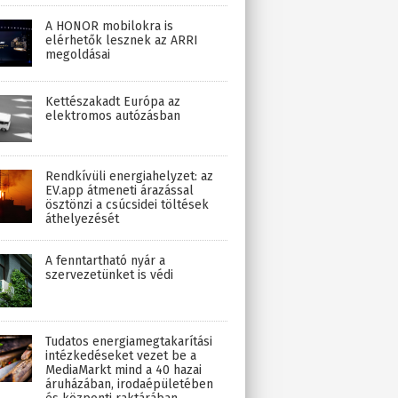
A HONOR mobilokra is
elérhetők lesznek az ARRI
megoldásai
Kettészakadt Európa az
elektromos autózásban
Rendkívüli energiahelyzet: az
EV.app átmeneti árazással
ösztönzi a csúcsidei töltések
áthelyezését
A fenntartható nyár a
szervezetünket is védi
Tudatos energiamegtakarítási
intézkedéseket vezet be a
MediaMarkt mind a 40 hazai
áruházában, irodaépületében