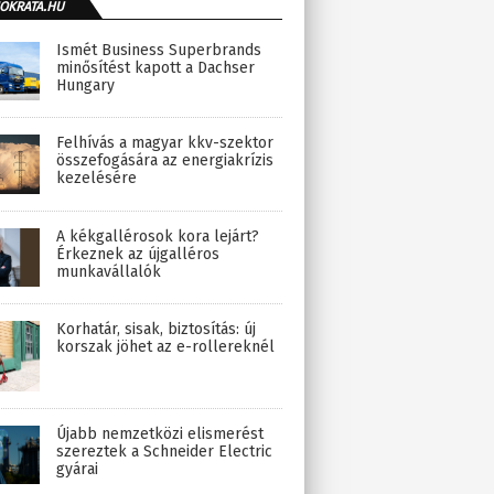
OKRATA.HU
Ismét Business Superbrands
minősítést kapott a Dachser
Hungary
Felhívás a magyar kkv-szektor
összefogására az energiakrízis
kezelésére
A kékgallérosok kora lejárt?
Érkeznek az újgalléros
munkavállalók
Korhatár, sisak, biztosítás: új
korszak jöhet az e-rollereknél
Újabb nemzetközi elismerést
szereztek a Schneider Electric
gyárai