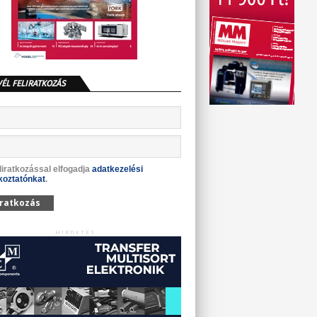
VÉL FELIRATKOZÁS
liratkozással elfogadja
adatkezelési
koztatónkat
.
iratkozás
HIRDETÉS