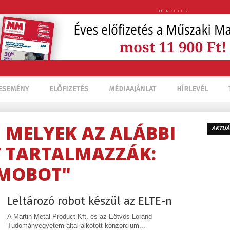
HIRDETÉS
ESEMÉNY
ELŐFIZETÉS
MÉDIAAJÁNLAT
HÍRLEVÉL
, MELYEK AZ ALÁBBI
AKTUÁ
 TARTALMAZZÁK:
MOBOT"
Leltározó robot készül az ELTE-n
A Martin Metal Product Kft. és az Eötvös Loránd
Tudományegyetem által alkotott konzorcium...