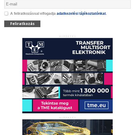
A feliratkozással elfogadja
adatkezelési tájékoztatónkat
.
Feliratkozás
HIRDETÉS
HIRDETÉS