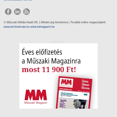
© Műszaki Média Kiadó Kft. | Minden jog fenntartva | További online magazinjaink:
www.technokrata.hu
www.iotmagazin.hu
HIRDETÉS