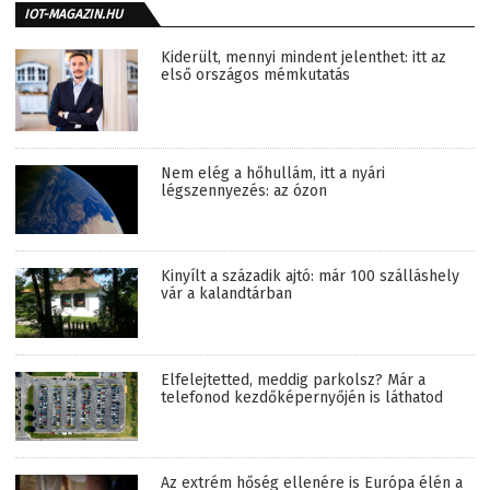
IOT-MAGAZIN.HU
Kiderült, mennyi mindent jelenthet: itt az
első országos mémkutatás
Nem elég a hőhullám, itt a nyári
légszennyezés: az ózon
Kinyílt a századik ajtó: már 100 szálláshely
vár a kalandtárban
Elfelejtetted, meddig parkolsz? Már a
telefonod kezdőképernyőjén is láthatod
Az extrém hőség ellenére is Európa élén a