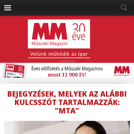
HIRDETÉS
BEJEGYZÉSEK, MELYEK AZ ALÁBBI
KULCSSZÓT TARTALMAZZÁK:
"MTA"