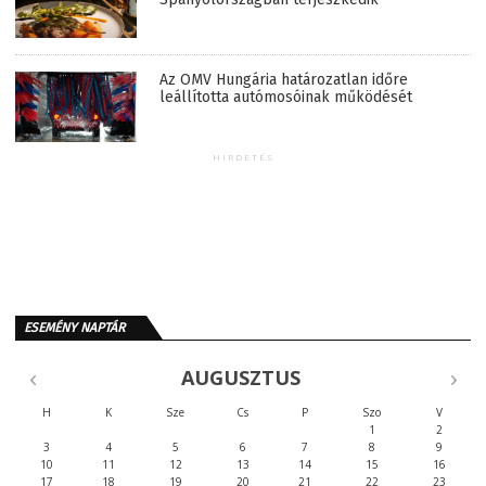
Az OMV Hungária határozatlan időre
leállította autómosóinak működését
HIRDETÉS
ESEMÉNY NAPTÁR
AUGUSZTUS
H
K
Sze
Cs
P
Szo
V
1
2
3
4
5
6
7
8
9
10
11
12
13
14
15
16
17
18
19
20
21
22
23