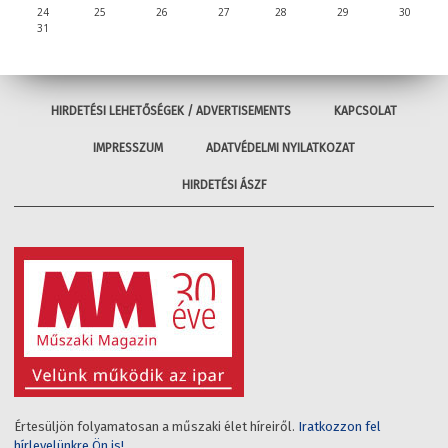
24
25
26
27
28
29
30
31
HIRDETÉSI LEHETŐSÉGEK / ADVERTISEMENTS
KAPCSOLAT
IMPRESSZUM
ADATVÉDELMI NYILATKOZAT
HIRDETÉSI ÁSZF
Értesüljön folyamatosan a műszaki élet híreiről.
Iratkozzon fel
hírlevelünkre Ön is!