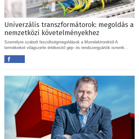
Univerzális transzformátorok: megoldás a
nemzetközi követelményekhez
Személyre szabott feszültségmegoldások a Murrelektroniktól A
termékeiket világszerte értékesítő gép- és rendszergyártók ismerik...