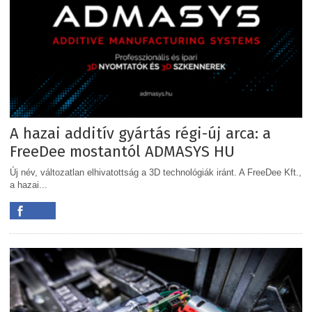
A hazai additív gyártás régi-új arca: a
FreeDee mostantól ADMASYS HU
Új név, változatlan elhivatottság a 3D technológiák iránt. A FreeDee Kft.,
a hazai...