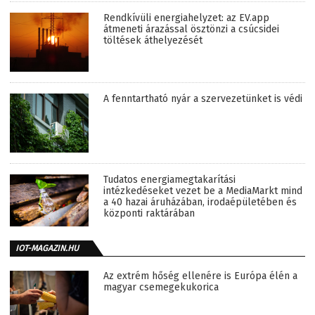
Rendkívüli energiahelyzet: az EV.app
átmeneti árazással ösztönzi a csúcsidei
töltések áthelyezését
A fenntartható nyár a szervezetünket is védi
Tudatos energiamegtakarítási
intézkedéseket vezet be a MediaMarkt mind
a 40 hazai áruházában, irodaépületében és
központi raktárában
IOT-MAGAZIN.HU
Az extrém hőség ellenére is Európa élén a
magyar csemegekukorica