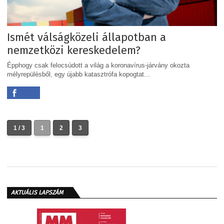
Ismét válságközeli állapotban a
nemzetközi kereskedelem?
Épphogy csak felocsúdott a világ a koronavírus-járvány okozta
mélyrepülésből, egy újabb katasztrófa kopogtat...
1 / 3
1
2
3
AKTUÁLIS LAPSZÁM