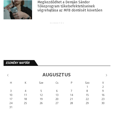
Megkezdődhet a Demján Sándor
Tőkeprogram tőkebefektetéseinek
végrehajtása az MFB döntését követően
HIRDETÉS
ESEMÉNY NAPTÁR
AUGUSZTUS
H
K
Sze
Cs
P
Szo
V
1
2
3
4
5
6
7
8
9
10
11
12
13
14
15
16
17
18
19
20
21
22
23
24
25
26
27
28
29
30
31