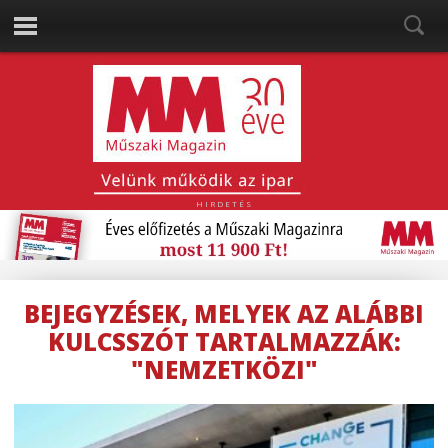
HIRDETÉS
BEJEGYZÉSEK, MELYEK AZ ALÁBBI
KULCSSZÓT TARTALMAZZÁK:
"NEMZETKÖZI"