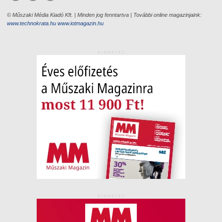
© Műszaki Média Kiadó Kft. | Minden jog fenntartva | További online magazinjaink:
www.technokrata.hu
www.iotmagazin.hu
HIRDETÉS
HIRDETÉS