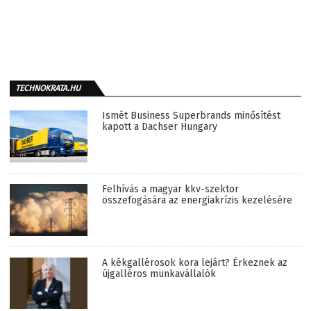
TECHNOKRATA.HU
Ismét Business Superbrands minősítést
kapott a Dachser Hungary
Felhívás a magyar kkv-szektor
összefogására az energiakrízis kezelésére
A kékgallérosok kora lejárt? Érkeznek az
újgalléros munkavállalók