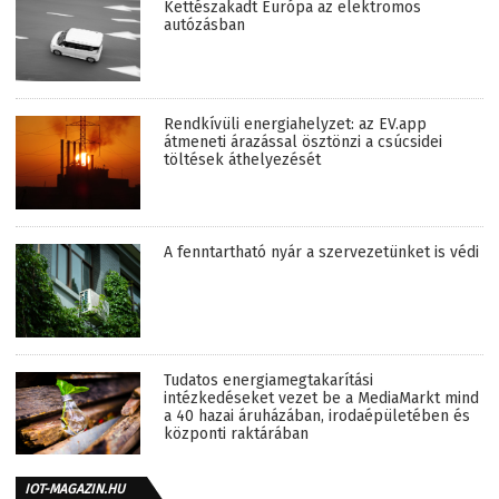
Kettészakadt Európa az elektromos
autózásban
Rendkívüli energiahelyzet: az EV.app
átmeneti árazással ösztönzi a csúcsidei
töltések áthelyezését
A fenntartható nyár a szervezetünket is védi
Tudatos energiamegtakarítási
intézkedéseket vezet be a MediaMarkt mind
a 40 hazai áruházában, irodaépületében és
központi raktárában
IOT-MAGAZIN.HU