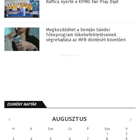
Raffica nyerte a KPMG Fair Play Díjat
Megkezdődhet a Demján Sándor
Tőkeprogram tőkebefektetéseinek
végrehajtása az MFB döntését követően
HIRDETÉS
ESEMÉNY NAPTÁR
AUGUSZTUS
H
K
Sze
Cs
P
Szo
V
1
2
3
4
5
6
7
8
9