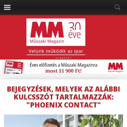
HIRDETÉS
BEJEGYZÉSEK, MELYEK AZ ALÁBBI
KULCSSZÓT TARTALMAZZÁK:
"PHOENIX CONTACT"