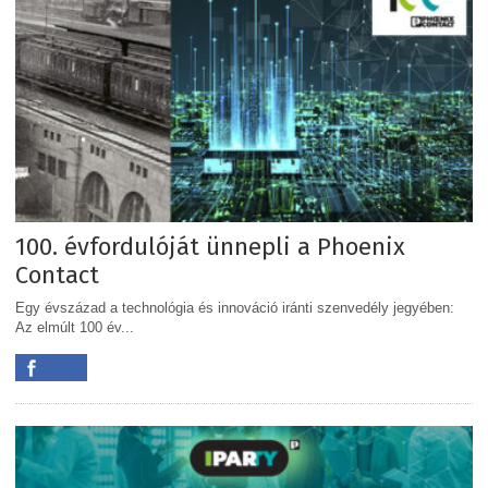
100. évfordulóját ünnepli a Phoenix
Contact
Egy évszázad a technológia és innováció iránti szenvedély jegyében:
Az elmúlt 100 év...