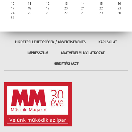
10
11
12
13
14
15
16
17
18
19
20
21
22
23
24
25
26
27
28
29
30
31
HIRDETÉSI LEHETŐSÉGEK / ADVERTISEMENTS
KAPCSOLAT
IMPRESSZUM
ADATVÉDELMI NYILATKOZAT
HIRDETÉSI ÁSZF