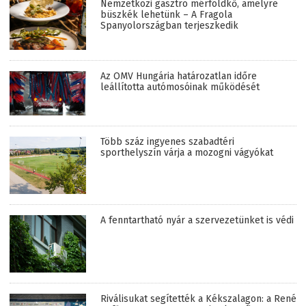
Nemzetközi gasztro mérföldkő, amelyre
büszkék lehetünk – A Fragola
Spanyolországban terjeszkedik
Az OMV Hungária határozatlan időre
leállította autómosóinak működését
Több száz ingyenes szabadtéri
sporthelyszín várja a mozogni vágyókat
A fenntartható nyár a szervezetünket is védi
Riválisukat segítették a Kékszalagon: a René