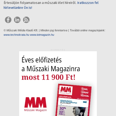
Értesüljön folyamatosan a műszaki élet híreiről.
Iratkozzon fel
hírlevelünkre Ön is!
© Műszaki Média Kiadó Kft. | Minden jog fenntartva | További online magazinjaink:
www.technokrata.hu
www.iotmagazin.hu
HIRDETÉS