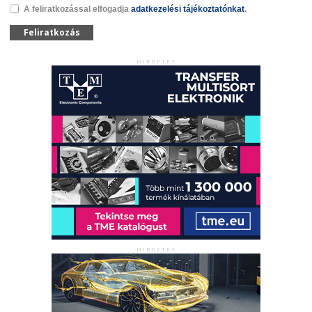
A feliratkozással elfogadja
adatkezelési tájékoztatónkat
.
Feliratkozás
HIRDETÉS
HIRDETÉS