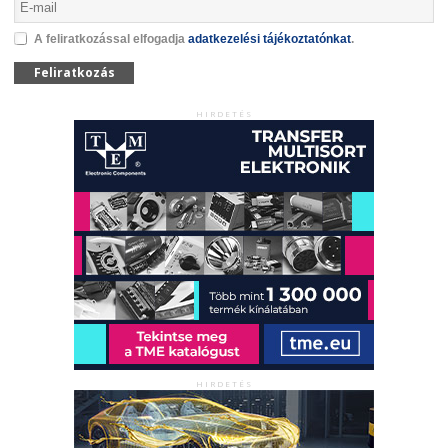
A feliratkozással elfogadja
adatkezelési tájékoztatónkat
.
Feliratkozás
HIRDETÉS
HIRDETÉS