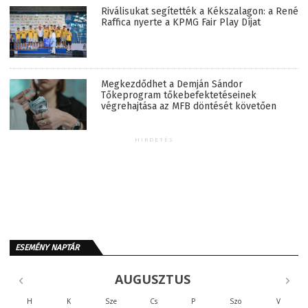
Riválisukat segítették a Kékszalagon: a René
Raffica nyerte a KPMG Fair Play Díjat
Megkezdődhet a Demján Sándor
Tőkeprogram tőkebefektetéseinek
végrehajtása az MFB döntését követően
HIRDETÉS
ESEMÉNY NAPTÁR
AUGUSZTUS
H
K
Sze
Cs
P
Szo
V