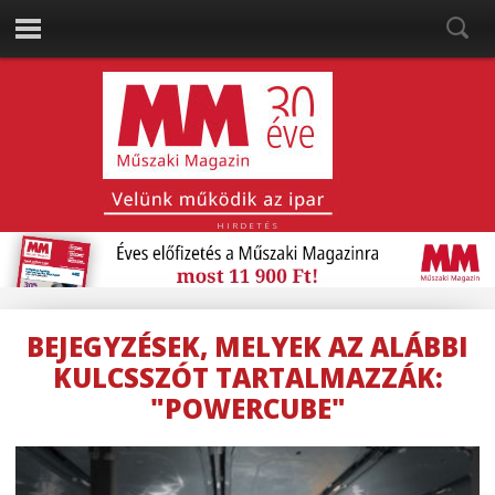
HIRDETÉS
BEJEGYZÉSEK, MELYEK AZ ALÁBBI
KULCSSZÓT TARTALMAZZÁK:
"POWERCUBE"