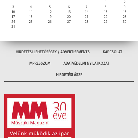
1
2
3
4
5
6
7
8
9
10
11
12
13
14
15
16
17
18
19
20
21
22
23
24
25
26
27
28
29
30
31
HIRDETÉSI LEHETŐSÉGEK / ADVERTISEMENTS
KAPCSOLAT
IMPRESSZUM
ADATVÉDELMI NYILATKOZAT
HIRDETÉSI ÁSZF