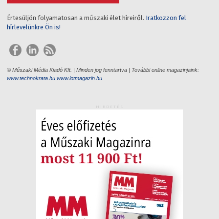
Értesüljön folyamatosan a műszaki élet híreiről.
Iratkozzon fel
hírlevelünkre Ön is!
© Műszaki Média Kiadó Kft. | Minden jog fenntartva | További online magazinjaink:
www.technokrata.hu
www.iotmagazin.hu
HIRDETÉS