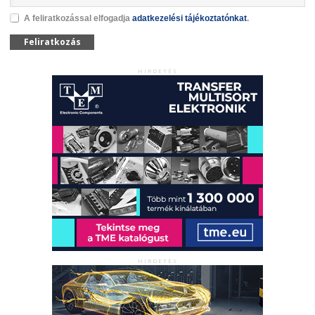
A feliratkozással elfogadja
adatkezelési tájékoztatónkat
.
Feliratkozás
HIRDETÉS
HIRDETÉS