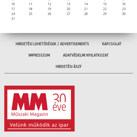
10
11
12
13
14
15
16
17
18
19
20
21
22
23
24
25
26
27
28
29
30
31
HIRDETÉSI LEHETŐSÉGEK / ADVERTISEMENTS
KAPCSOLAT
IMPRESSZUM
ADATVÉDELMI NYILATKOZAT
HIRDETÉSI ÁSZF