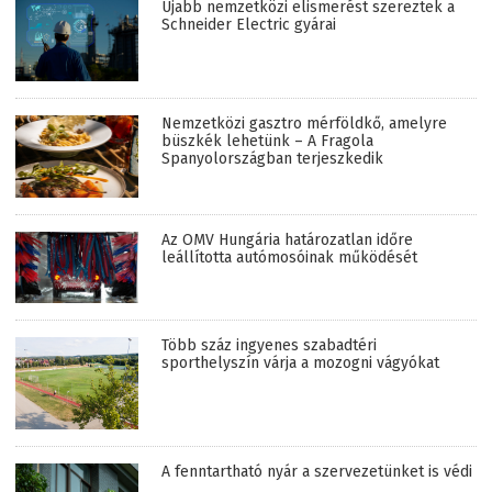
Újabb nemzetközi elismerést szereztek a
Schneider Electric gyárai
Nemzetközi gasztro mérföldkő, amelyre
büszkék lehetünk – A Fragola
Spanyolországban terjeszkedik
Az OMV Hungária határozatlan időre
leállította autómosóinak működését
Több száz ingyenes szabadtéri
sporthelyszín várja a mozogni vágyókat
A fenntartható nyár a szervezetünket is védi