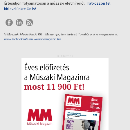
Értesüljön folyamatosan a műszaki élet híreiről.
Iratkozzon fel
hírlevelünkre Ön is!
© Műszaki Média Kiadó Kft. | Minden jog fenntartva | További online magazinjaink:
www.technokrata.hu
www.iotmagazin.hu
HIRDETÉS