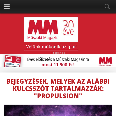
HIRDETÉS
BEJEGYZÉSEK, MELYEK AZ ALÁBBI
KULCSSZÓT TARTALMAZZÁK:
"PROPULSION"