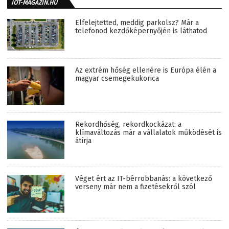
IOT-MAGAZIN.HU
Elfelejtetted, meddig parkolsz? Már a
telefonod kezdőképernyőjén is láthatod
Az extrém hőség ellenére is Európa élén a
magyar csemegekukorica
Rekordhőség, rekordkockázat: a
klímaváltozás már a vállalatok működését is
átírja
Véget ért az IT-bérrobbanás: a következő
verseny már nem a fizetésekről szól