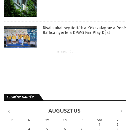
Riválisukat segítették a Kékszalagon: a René
Raffica nyerte a KPMG Fair Play Díjat
HIRDETÉS
ESEMÉNY NAPTÁR
AUGUSZTUS
H
K
Sze
Cs
P
Szo
V
1
2
3
4
5
6
7
8
9