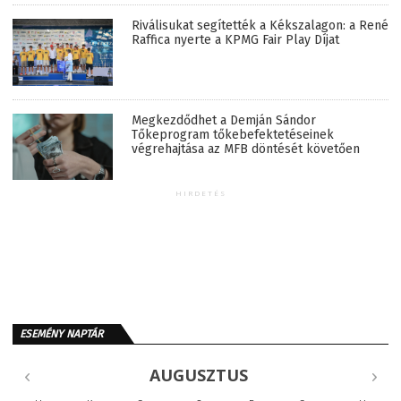
Riválisukat segítették a Kékszalagon: a René
Raffica nyerte a KPMG Fair Play Díjat
Megkezdődhet a Demján Sándor
Tőkeprogram tőkebefektetéseinek
végrehajtása az MFB döntését követően
HIRDETÉS
ESEMÉNY NAPTÁR
AUGUSZTUS