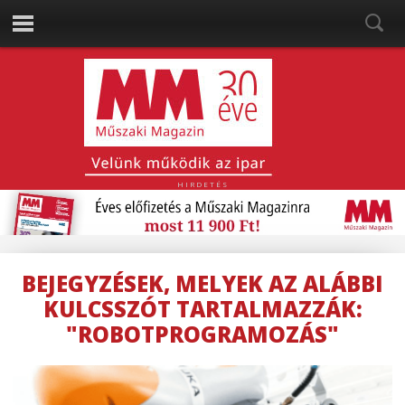
HIRDETÉS
BEJEGYZÉSEK, MELYEK AZ ALÁBBI
KULCSSZÓT TARTALMAZZÁK:
"ROBOTPROGRAMOZÁS"