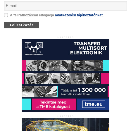
A feliratkozással elfogadja
adatkezelési tájékoztatónkat
.
Feliratkozás
HIRDETÉS
HIRDETÉS