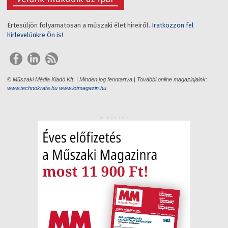
Értesüljön folyamatosan a műszaki élet híreiről.
Iratkozzon fel
hírlevelünkre Ön is!
© Műszaki Média Kiadó Kft. | Minden jog fenntartva | További online magazinjaink:
www.technokrata.hu
www.iotmagazin.hu
HIRDETÉS