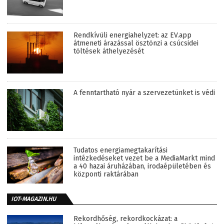
Rendkívüli energiahelyzet: az EV.app
átmeneti árazással ösztönzi a csúcsidei
töltések áthelyezését
A fenntartható nyár a szervezetünket is védi
Tudatos energiamegtakarítási
intézkedéseket vezet be a MediaMarkt mind
a 40 hazai áruházában, irodaépületében és
központi raktárában
IOT-MAGAZIN.HU
Rekordhőség, rekordkockázat: a