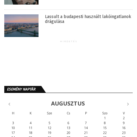
Lassult a budapesti használt lakóingatlanok
drágulása
HIRDETÉS
ESEMÉNY NAPTÁR
AUGUSZTUS
H
K
Sze
Cs
P
Szo
V
1
2
3
4
5
6
7
8
9
10
11
12
13
14
15
16
17
18
19
20
21
22
23