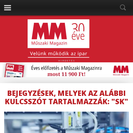
HIRDETÉS
BEJEGYZÉSEK, MELYEK AZ ALÁBBI
KULCSSZÓT TARTALMAZZÁK: "SK"