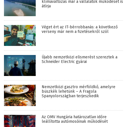
klímaváltozás már a vállalatok működését is
átírja
Véget ért az IT-bérrobbanás: a következő
verseny már nem a fizetésekről szól
Újabb nemzetközi elismerést szereztek a
Schneider Electric gyárai
Nemzetközi gasztro mérföldkő, amelyre
büszkék lehetünk – A Fragola
Spanyolországban terjeszkedik
Az OMV Hungária határozatlan időre
leállította autómosóinak működését