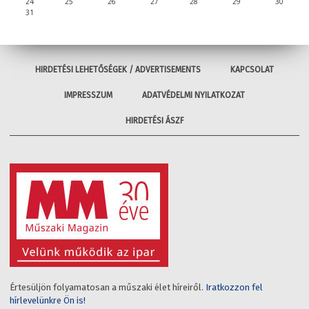
24
25
26
27
28
29
30
31
HIRDETÉSI LEHETŐSÉGEK / ADVERTISEMENTS
KAPCSOLAT
IMPRESSZUM
ADATVÉDELMI NYILATKOZAT
HIRDETÉSI ÁSZF
Értesüljön folyamatosan a műszaki élet híreiről.
Iratkozzon fel
hírlevelünkre Ön is!