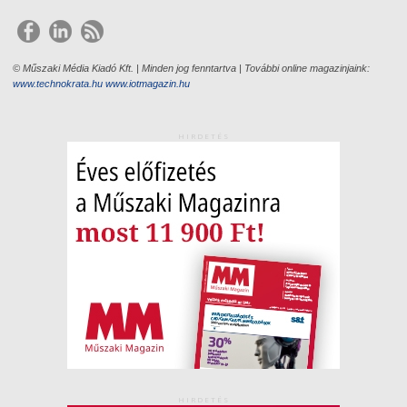
© Műszaki Média Kiadó Kft. | Minden jog fenntartva | További online magazinjaink:
www.technokrata.hu
www.iotmagazin.hu
HIRDETÉS
HIRDETÉS