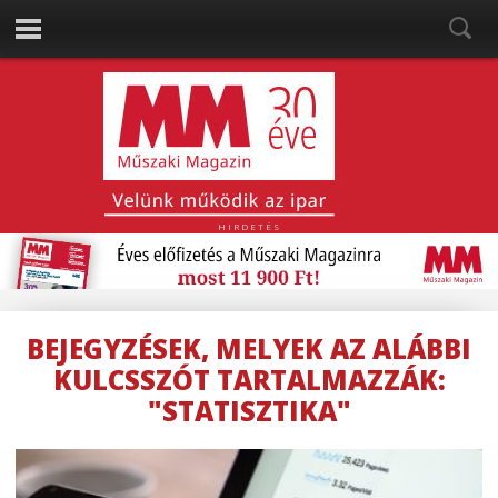
HIRDETÉS
BEJEGYZÉSEK, MELYEK AZ ALÁBBI
KULCSSZÓT TARTALMAZZÁK:
"STATISZTIKA"