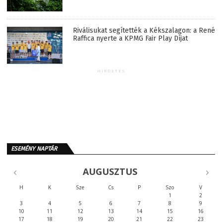
Riválisukat segítették a Kékszalagon: a René
Raffica nyerte a KPMG Fair Play Díjat
HIRDETÉS
ESEMÉNY NAPTÁR
AUGUSZTUS
H
K
Sze
Cs
P
Szo
V
1
2
3
4
5
6
7
8
9
10
11
12
13
14
15
16
17
18
19
20
21
22
23