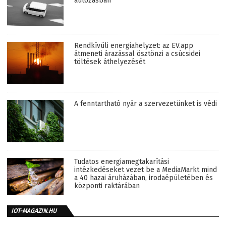
autózásban
Rendkívüli energiahelyzet: az EV.app
átmeneti árazással ösztönzi a csúcsidei
töltések áthelyezését
A fenntartható nyár a szervezetünket is védi
Tudatos energiamegtakarítási
intézkedéseket vezet be a MediaMarkt mind
a 40 hazai áruházában, irodaépületében és
központi raktárában
IOT-MAGAZIN.HU