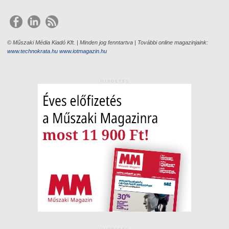
© Műszaki Média Kiadó Kft. | Minden jog fenntartva | További online magazinjaink:
www.technokrata.hu
www.iotmagazin.hu
HIRDETÉS
HIRDETÉS