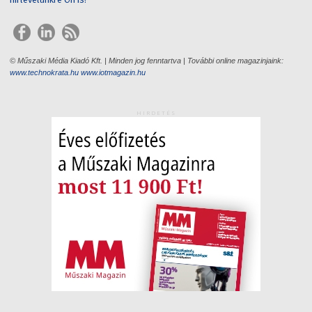
© Műszaki Média Kiadó Kft. | Minden jog fenntartva | További online magazinjaink:
www.technokrata.hu
www.iotmagazin.hu
HIRDETÉS