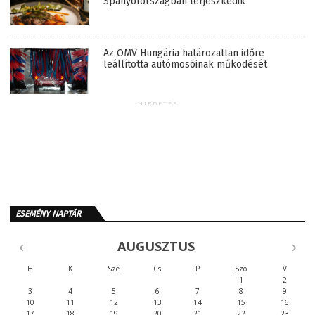
Spanyolországban terjeszkedik
Az OMV Hungária határozatlan időre
leállította autómosóinak működését
HIRDETÉS
ESEMÉNY NAPTÁR
AUGUSZTUS
H
K
Sze
Cs
P
Szo
V
1
2
3
4
5
6
7
8
9
10
11
12
13
14
15
16
17
18
19
20
21
22
23