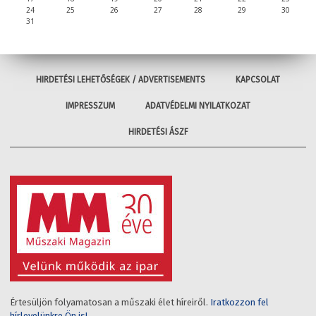
24
25
26
27
28
29
30
31
HIRDETÉSI LEHETŐSÉGEK / ADVERTISEMENTS
KAPCSOLAT
IMPRESSZUM
ADATVÉDELMI NYILATKOZAT
HIRDETÉSI ÁSZF
Értesüljön folyamatosan a műszaki élet híreiről.
Iratkozzon fel
hírlevelünkre Ön is!