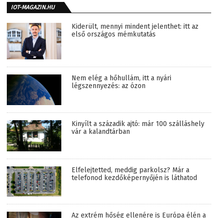
IOT-MAGAZIN.HU
Kiderült, mennyi mindent jelenthet: itt az
első országos mémkutatás
Nem elég a hőhullám, itt a nyári
légszennyezés: az ózon
Kinyílt a századik ajtó: már 100 szálláshely
vár a kalandtárban
Elfelejtetted, meddig parkolsz? Már a
telefonod kezdőképernyőjén is láthatod
Az extrém hőség ellenére is Európa élén a