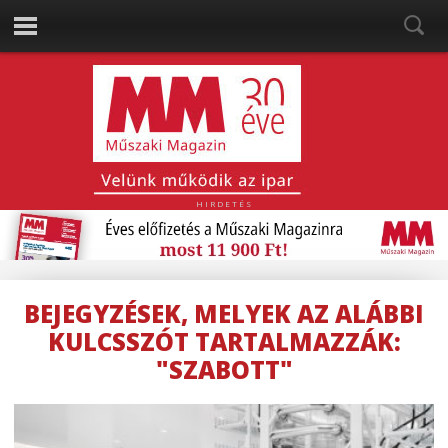
HIRDETÉS
BEJEGYZÉSEK, MELYEK AZ ALÁBBI
KULCSSZÓT TARTALMAZZÁK:
"SZABOTT"