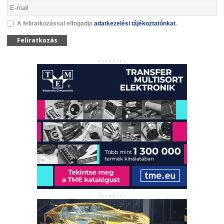
A feliratkozással elfogadja
adatkezelési tájékoztatónkat
.
Feliratkozás
HIRDETÉS
HIRDETÉS