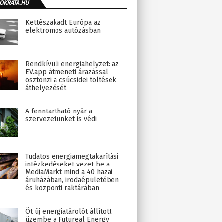
OKRATA.HU
Kettészakadt Európa az
elektromos autózásban
Rendkívüli energiahelyzet: az
EV.app átmeneti árazással
ösztönzi a csúcsidei töltések
áthelyezését
A fenntartható nyár a
szervezetünket is védi
Tudatos energiamegtakarítási
intézkedéseket vezet be a
MediaMarkt mind a 40 hazai
áruházában, irodaépületében
és központi raktárában
Öt új energiatárolót állított
üzembe a Futureal Energy