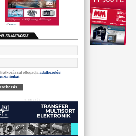
VÉL FELIRATKOZÁS
liratkozással elfogadja
adatkezelési
koztatónkat
.
iratkozás
HIRDETÉS