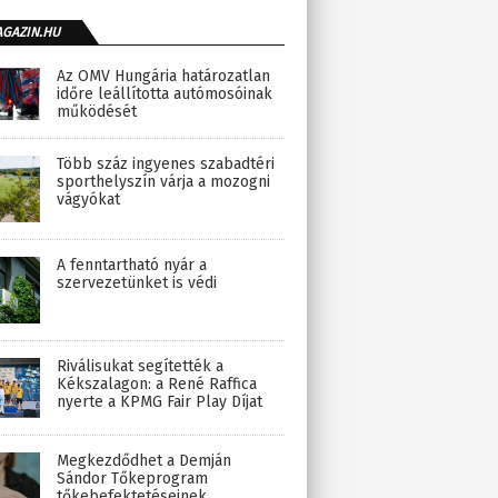
AGAZIN.HU
Az OMV Hungária határozatlan
időre leállította autómosóinak
működését
Több száz ingyenes szabadtéri
sporthelyszín várja a mozogni
vágyókat
A fenntartható nyár a
szervezetünket is védi
Riválisukat segítették a
Kékszalagon: a René Raffica
nyerte a KPMG Fair Play Díjat
Megkezdődhet a Demján
Sándor Tőkeprogram
tőkebefektetéseinek