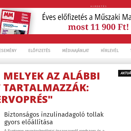
HIRDETÉS
ESEMÉNY
ELŐFIZETÉS
MÉDIAAJÁNLAT
HÍRLEVÉL
, MELYEK AZ ALÁBBI
AKTUÁ
 TARTALMAZZÁK:
ERVOPRÉS"
Biztonságos inzulinadagoló tollak
gyors előállítása
A Syntegon orvostechnológiai összeszerelő rendszere és a