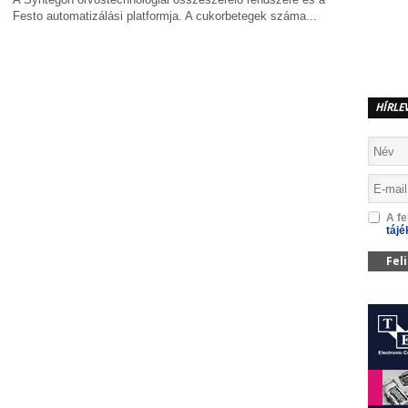
Festo automatizálási platformja. A cukorbetegek száma...
MEGOSZTÁS
HÍRLE
A fe
tájé
Fel