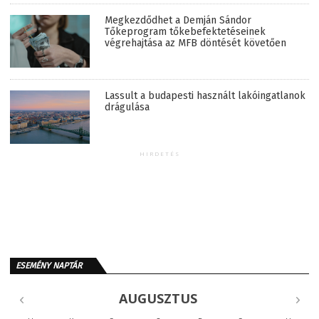
Megkezdődhet a Demján Sándor
Tőkeprogram tőkebefektetéseinek
végrehajtása az MFB döntését követően
Lassult a budapesti használt lakóingatlanok
drágulása
HIRDETÉS
ESEMÉNY NAPTÁR
AUGUSZTUS