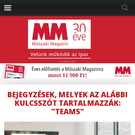
HIRDETÉS
BEJEGYZÉSEK, MELYEK AZ ALÁBBI
KULCSSZÓT TARTALMAZZÁK:
"TEAMS"