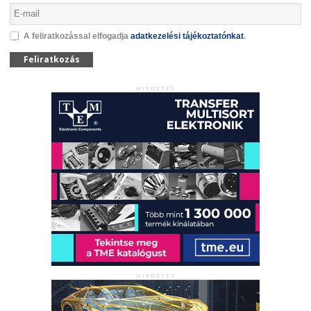
A feliratkozással elfogadja
adatkezelési tájékoztatónkat
.
Feliratkozás
HIRDETÉS
HIRDETÉS