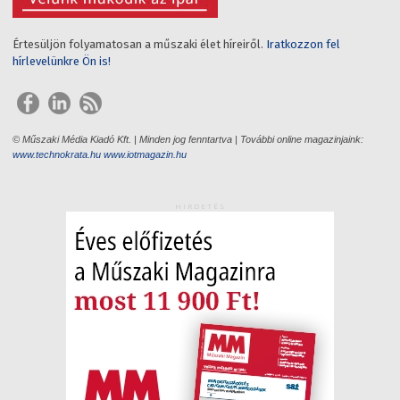
Értesüljön folyamatosan a műszaki élet híreiről.
Iratkozzon fel
hírlevelünkre Ön is!
© Műszaki Média Kiadó Kft. | Minden jog fenntartva | További online magazinjaink:
www.technokrata.hu
www.iotmagazin.hu
HIRDETÉS