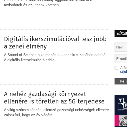
taxisoförök és az utasok körében...
MEGOSZTÁS
HÍRLE
Digitális ikerszimulációval lesz jobb
a zenei élmény
A Sound of Science alkalmazás a klasszikus zenében debütál.
A digitális ikerszimuláció eddig...
A fe
tájé
MEGOSZTÁS
Fel
A nehéz gazdasági környezet
ellenére is töretlen az 5G terjedése
A világ számos részén jellemző gazdasági nehézségek ellenére
valószínű, hogy az év végére...