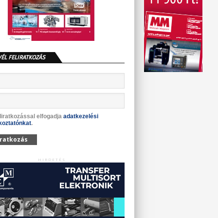
VÉL FELIRATKOZÁS
liratkozással elfogadja
adatkezelési
koztatónkat
.
iratkozás
HIRDETÉS