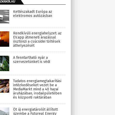
OKRATA.HU
Kettészakadt Európa az
elektromos autózásban
Rendkívüli energiahelyzet: az
EV.app átmeneti árazással
ösztönzi a csúcsidei töltések
áthelyezését
A fenntartható nyár a
szervezetünket is védi
Tudatos energiamegtakarítási
intézkedéseket vezet be a
MediaMarkt mind a 40 hazai
áruházában, irodaépületében
és központi raktárában
Öt új energiatárolót állított
üzembe a Futureal Energy