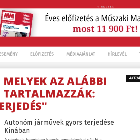
HIRDETÉS
ESEMÉNY
ELŐFIZETÉS
MÉDIAAJÁNLAT
HÍRLEVÉL
, MELYEK AZ ALÁBBI
AKTUÁ
 TARTALMAZZÁK:
ERJEDÉS"
Autonóm járművek gyors terjedése
Kínában
A robotaxik forradalma komoly aggodalmakat vált ki a