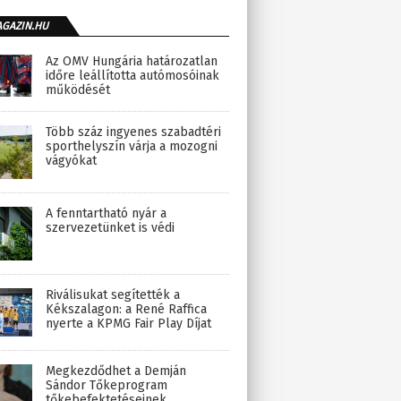
AGAZIN.HU
Az OMV Hungária határozatlan
időre leállította autómosóinak
működését
Több száz ingyenes szabadtéri
sporthelyszín várja a mozogni
vágyókat
A fenntartható nyár a
szervezetünket is védi
Riválisukat segítették a
Kékszalagon: a René Raffica
nyerte a KPMG Fair Play Díjat
Megkezdődhet a Demján
Sándor Tőkeprogram
tőkebefektetéseinek