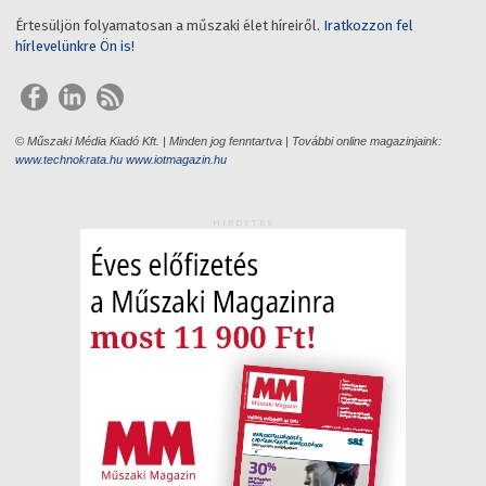
Értesüljön folyamatosan a műszaki élet híreiről.
Iratkozzon fel
hírlevelünkre Ön is!
© Műszaki Média Kiadó Kft. | Minden jog fenntartva | További online magazinjaink:
www.technokrata.hu
www.iotmagazin.hu
HIRDETÉS