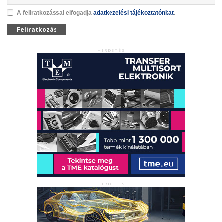
A feliratkozással elfogadja
adatkezelési tájékoztatónkat
.
Feliratkozás
HIRDETÉS
HIRDETÉS