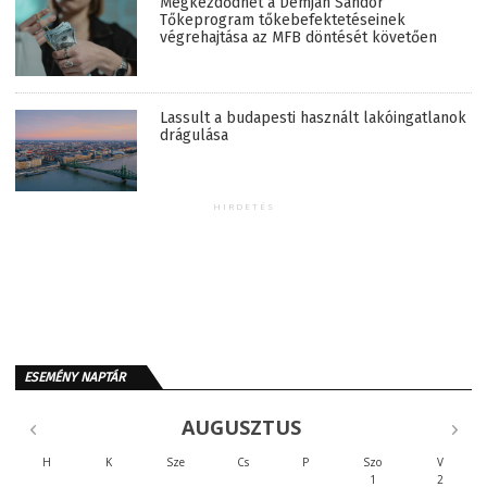
Megkezdődhet a Demján Sándor
Tőkeprogram tőkebefektetéseinek
végrehajtása az MFB döntését követően
Lassult a budapesti használt lakóingatlanok
drágulása
HIRDETÉS
ESEMÉNY NAPTÁR
AUGUSZTUS
H
K
Sze
Cs
P
Szo
V
1
2