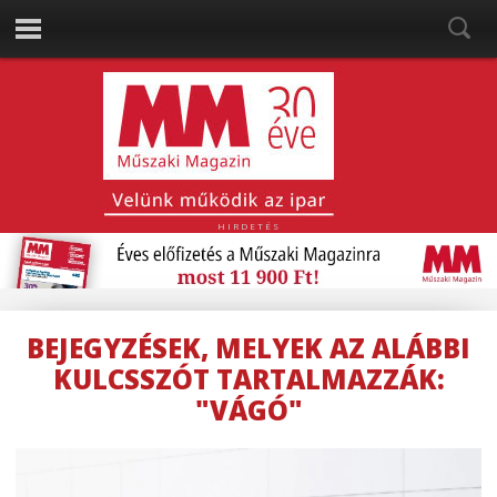
HIRDETÉS
BEJEGYZÉSEK, MELYEK AZ ALÁBBI
KULCSSZÓT TARTALMAZZÁK:
"VÁGÓ"