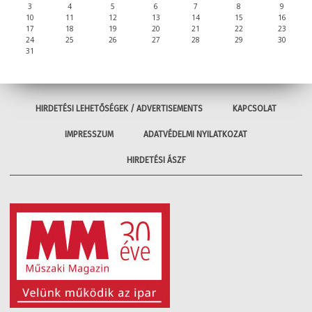
3
4
5
6
7
8
9
10
11
12
13
14
15
16
17
18
19
20
21
22
23
24
25
26
27
28
29
30
31
HIRDETÉSI LEHETŐSÉGEK / ADVERTISEMENTS
KAPCSOLAT
IMPRESSZUM
ADATVÉDELMI NYILATKOZAT
HIRDETÉSI ÁSZF