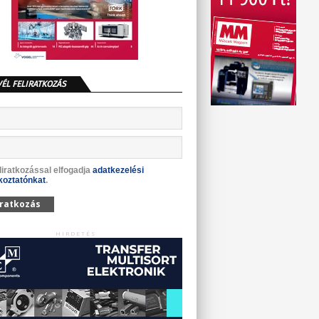
VÉL FELIRATKOZÁS
liratkozással elfogadja
adatkezelési
koztatónkat
.
iratkozás
HIRDETÉS