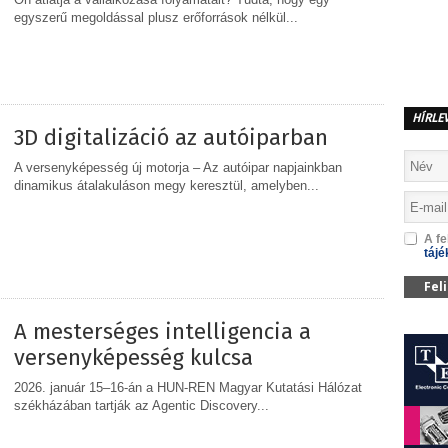
egyszerű megoldással plusz erőforrások nélkül...
MEGOSZTÁS
HÍRLE
3D digitalizáció az autóiparban
A versenyképesség új motorja – Az autóipar napjainkban
dinamikus átalakuláson megy keresztül, amelyben...
A fe
MEGOSZTÁS
tájé
Fel
A mesterséges intelligencia a
versenyképesség kulcsa
2026. január 15–16-án a HUN-REN Magyar Kutatási Hálózat
székházában tartják az Agentic Discovery...