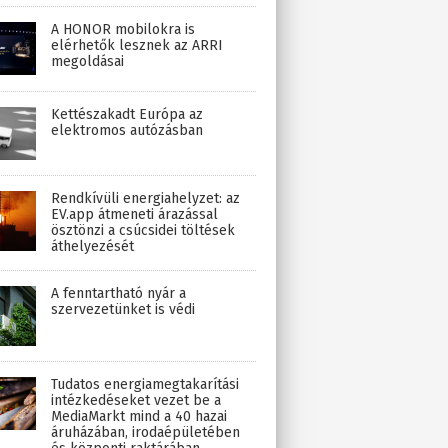
A HONOR mobilokra is
elérhetők lesznek az ARRI
megoldásai
Kettészakadt Európa az
elektromos autózásban
Rendkívüli energiahelyzet: az
EV.app átmeneti árazással
ösztönzi a csúcsidei töltések
áthelyezését
A fenntartható nyár a
szervezetünket is védi
Tudatos energiamegtakarítási
intézkedéseket vezet be a
MediaMarkt mind a 40 hazai
áruházában, irodaépületében