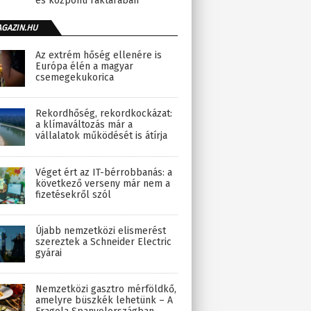
és központi raktárában
AGAZIN.HU
Az extrém hőség ellenére is
Európa élén a magyar
csemegekukorica
Rekordhőség, rekordkockázat:
a klímaváltozás már a
vállalatok működését is átírja
Véget ért az IT-bérrobbanás: a
következő verseny már nem a
fizetésekről szól
Újabb nemzetközi elismerést
szereztek a Schneider Electric
gyárai
Nemzetközi gasztro mérföldkő,
amelyre büszkék lehetünk – A