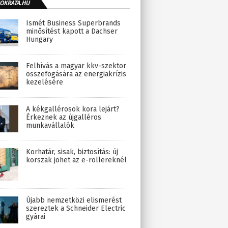
OKRATA.HU
Ismét Business Superbrands
minősítést kapott a Dachser
Hungary
Felhívás a magyar kkv-szektor
összefogására az energiakrízis
kezelésére
A kékgallérosok kora lejárt?
Érkeznek az újgalléros
munkavállalók
Korhatár, sisak, biztosítás: új
korszak jöhet az e-rollereknél
Újabb nemzetközi elismerést
szereztek a Schneider Electric
gyárai