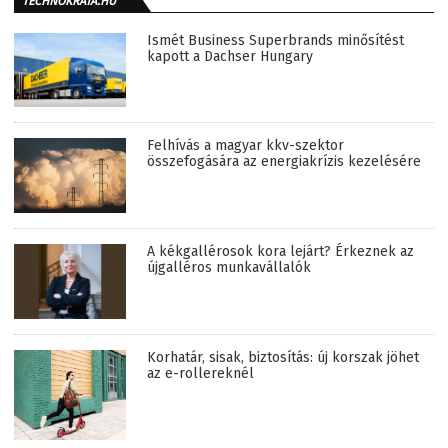
TECHNOKRATA.HU
Ismét Business Superbrands minősítést
kapott a Dachser Hungary
Felhívás a magyar kkv-szektor
összefogására az energiakrízis kezelésére
A kékgallérosok kora lejárt? Érkeznek az
újgalléros munkavállalók
Korhatár, sisak, biztosítás: új korszak jöhet
az e-rollereknél