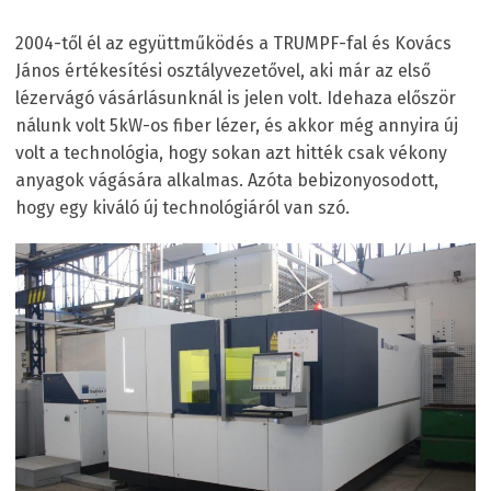
2004-től él az együttműködés a TRUMPF-fal és Kovács
János értékesítési osztályvezetővel, aki már az első
lézervágó vásárlásunknál is jelen volt. Idehaza először
nálunk volt 5kW-os fiber lézer, és akkor még annyira új
volt a technológia, hogy sokan azt hitték csak vékony
anyagok vágására alkalmas. Azóta bebizonyosodott,
hogy egy kiváló új technológiáról van szó.