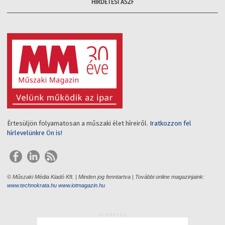
HIRDETÉSI ÁSZF
Értesüljön folyamatosan a műszaki élet híreiről.
Iratkozzon fel
hírlevelünkre Ön is!
© Műszaki Média Kiadó Kft. | Minden jog fenntartva | További online magazinjaink:
www.technokrata.hu
www.iotmagazin.hu
HIRDETÉS