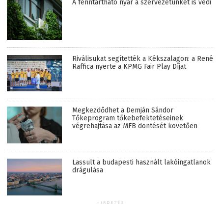
A fenntartható nyár a szervezetünket is védi
Riválisukat segítették a Kékszalagon: a René
Raffica nyerte a KPMG Fair Play Díjat
Megkezdődhet a Demján Sándor
Tőkeprogram tőkebefektetéseinek
végrehajtása az MFB döntését követően
Lassult a budapesti használt lakóingatlanok
drágulása
HIRDETÉS