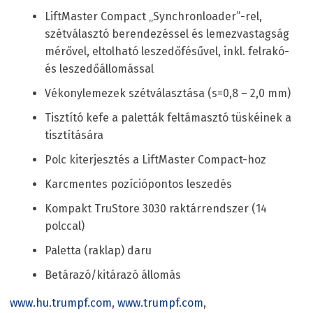
LiftMaster Compact „Synchronloader”-rel,
szétválasztó berendezéssel és lemezvastagság
mérővel, eltolható leszedőfésűvel, inkl. felrakó-
és leszedőállomással
Vékonylemezek szétválasztása (s=0,8 – 2,0 mm)
Tisztító kefe a paletták feltámasztó tüskéinek a
tisztítására
Polc kiterjesztés a LiftMaster Compact-hoz
Karcmentes pozíciópontos leszedés
Kompakt TruStore 3030 raktárrendszer (14
polccal)
Paletta (raklap) daru
Betárazó/kitárazó állomás
www.hu.trumpf.com
,
www.trumpf.com
,