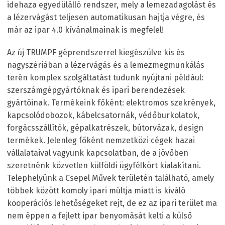
idehaza egyedülálló rendszer, mely a lemezadagolást és
a lézervágást teljesen automatikusan hajtja végre, és
már az ipar 4.0 kívánalmainak is megfelel!
Az új TRUMPF géprendszerrel kiegészülve kis és
nagyszériában a lézervágás és a lemezmegmunkálás
terén komplex szolgáltatást tudunk nyújtani például:
szerszámgépgyártóknak és ipari berendezések
gyártóinak. Termékeink főként: elektromos szekrények,
kapcsolódobozok, kábelcsatornák, védőburkolatok,
forgácsszállítók, gépalkatrészek, bútorvázak, design
termékek. Jelenleg főként nemzetközi cégek hazai
vállalataival vagyunk kapcsolatban, de a jövőben
szeretnénk közvetlen külföldi ügyfélkört kialakítani.
Telephelyünk a Csepel Művek területén található, amely
többek között komoly ipari múltja miatt is kiváló
kooperációs lehetőségeket rejt, de ez az ipari terület ma
nem éppen a fejlett ipar benyomását kelti a külső