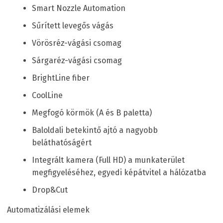
Smart Nozzle Automation
Sűrített levegős vágás
Vörösréz-vágási csomag
Sárgaréz-vágási csomag
BrightLine fiber
CoolLine
Megfogó körmök (A és B paletta)
Baloldali betekintő ajtó a nagyobb
beláthatóságért
Integrált kamera (Full HD) a munkaterület
megfigyeléséhez, egyedi képátvitel a hálózatba
Drop&Cut
Automatizálási elemek