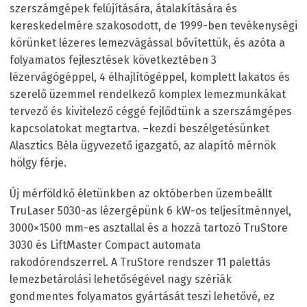
szerszámgépek felújítására, átalakítására és
kereskedelmére szakosodott, de 1999-ben tevékenységi
körünket lézeres lemezvágással bővítettük, és azóta a
folyamatos fejlesztések következtében 3
lézervágógéppel, 4 élhajlítógéppel, komplett lakatos és
szerelő üzemmel rendelkező komplex lemezmunkákat
tervező és kivitelező céggé fejlődtünk a szerszámgépes
kapcsolatokat megtartva. –kezdi beszélgetésünket
Alasztics Béla ügyvezető igazgató, az alapító mérnök
hölgy férje.
Új mérföldkő életünkben az októberben üzembeállt
TruLaser 5030-as lézergépünk 6 kW-os teljesítménnyel,
3000×1500 mm-es asztallal és a hozzá tartozó TruStore
3030 és LiftMaster Compact automata
rakodórendszerrel. A TruStore rendszer 11 palettás
lemezbetárolási lehetőségével nagy szériák
gondmentes folyamatos gyártását teszi lehetővé, ez