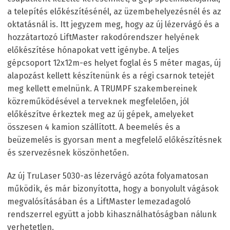
a telepítés előkészítésénél, az üzembehelyezésnél és az
oktatásnál is. Itt jegyzem meg, hogy az új lézervágó és a
hozzátartozó LiftMaster rakodórendszer helyének
előkészítése hónapokat vett igénybe. A teljes
gépcsoport 12x12m-es helyet foglal és 5 méter magas, új
alapozást kellett készítenünk és a régi csarnok tetejét
meg kellett emelnünk. A TRUMPF szakembereinek
közreműködésével a terveknek megfelelően, jól
előkészítve érkeztek meg az új gépek, amelyeket
összesen 4 kamion szállított. A beemelés és a
beüzemelés is gyorsan ment a megfelelő előkészítésnek
és szervezésnek köszönhetően.
Az új TruLaser 5030-as lézervágó azóta folyamatosan
működik, és már bizonyította, hogy a bonyolult vágások
megvalósításában és a LiftMaster lemezadagoló
rendszerrel együtt a jobb kihasználhatóságban nálunk
verhetetlen.