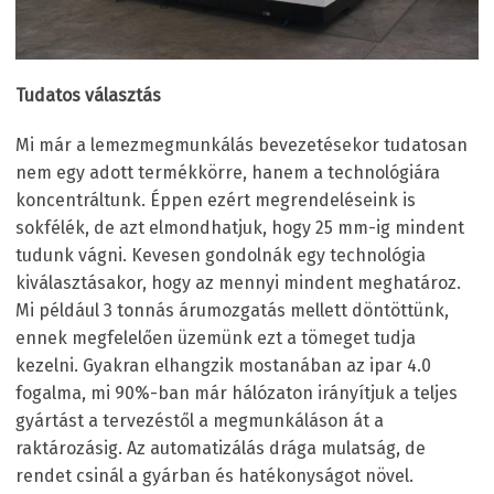
Tudatos választás
Mi már a lemezmegmunkálás bevezetésekor tudatosan
nem egy adott termékkörre, hanem a technológiára
koncentráltunk. Éppen ezért megrendeléseink is
sokfélék, de azt elmondhatjuk, hogy 25 mm-ig mindent
tudunk vágni. Kevesen gondolnák egy technológia
kiválasztásakor, hogy az mennyi mindent meghatároz.
Mi például 3 tonnás árumozgatás mellett döntöttünk,
ennek megfelelően üzemünk ezt a tömeget tudja
kezelni. Gyakran elhangzik mostanában az ipar 4.0
fogalma, mi 90%-ban már hálózaton irányítjuk a teljes
gyártást a tervezéstől a megmunkáláson át a
raktározásig. Az automatizálás drága mulatság, de
rendet csinál a gyárban és hatékonyságot növel.