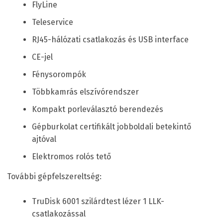
FlyLine
Teleservice
RJ45-hálózati csatlakozás és USB interface
CE-jel
Fénysorompók
Többkamrás elszívórendszer
Kompakt porleválasztó berendezés
Gépburkolat certifikált jobboldali betekintő
ajtóval
Elektromos rolós tető
További gépfelszereltség:
TruDisk 6001 szilárdtest lézer 1 LLK-
csatlakozással