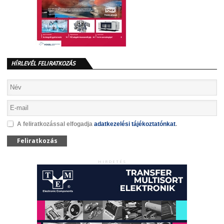
HÍRLEVÉL FELIRATKOZÁS
A feliratkozással elfogadja
adatkezelési tájékoztatónkat
.
Feliratkozás
HIRDETÉS