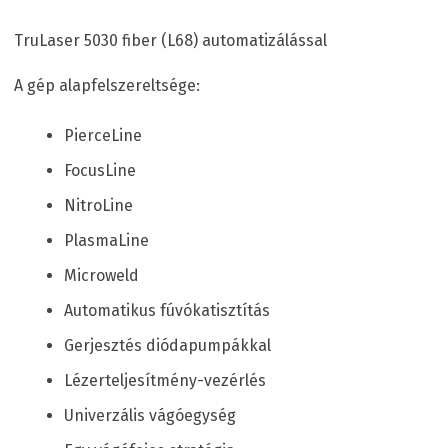
TruLaser 5030 fiber (L68) automatizálással
A gép alapfelszereltsége:
PierceLine
FocusLine
NitroLine
PlasmaLine
Microweld
Automatikus fúvókatisztítás
Gerjesztés diódapumpákkal
Lézerteljesítmény-vezérlés
Univerzális vágóegység