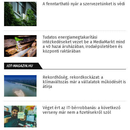
A fenntartható nyár a szervezetünket is védi
Tudatos energiamegtakarítási
intézkedéseket vezet be a MediaMarkt mind
a 40 hazai áruházában, irodaépületében és
központi raktárában
IOT-MAGAZIN.HU
Rekordhőség, rekordkockázat: a
klímaváltozás már a vállalatok működését is
átírja
Véget ért az IT-bérrobbanás: a következő
verseny már nem a fizetésekről szól