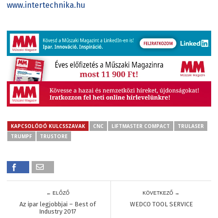
www.intertechnika.hu
KAPCSOLÓDÓ KULCSSZAVAK
CNC
LIFTMASTER COMPACT
TRULASER
TRUMPF
TRUSTORE
← ELŐZŐ
KÖVETKEZŐ →
Az ipar legjobbjai – Best of
WEDCO TOOL SERVICE
Industry 2017