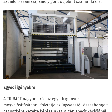
szemlélő számára, amely gondot jelent számunkra is.
Egyedi igényekre
A TRUMPF nagyon erős az egyedi igények
megvalósításában -folytatja az ügyvezető- összehangolt
csapatként kezelte kéréseinket, a gép specifikációjánál,