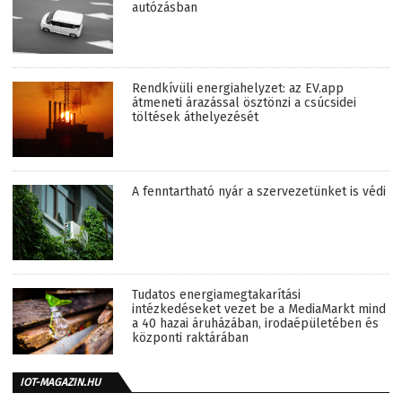
autózásban
Rendkívüli energiahelyzet: az EV.app
átmeneti árazással ösztönzi a csúcsidei
töltések áthelyezését
A fenntartható nyár a szervezetünket is védi
Tudatos energiamegtakarítási
intézkedéseket vezet be a MediaMarkt mind
a 40 hazai áruházában, irodaépületében és
központi raktárában
IOT-MAGAZIN.HU