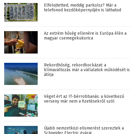
Elfelejtetted, meddig parkolsz? Már a
telefonod kezdőképernyőjén is láthatod
Az extrém hőség ellenére is Európa élén a
magyar csemegekukorica
Rekordhőség, rekordkockázat: a
klímaváltozás már a vállalatok működését is
átírja
Véget ért az IT-bérrobbanás: a következő
verseny már nem a fizetésekről szól
Újabb nemzetközi elismerést szereztek a
Schneider Electric gyárai