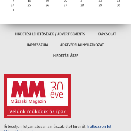
17
18
19
20
21
22
23
24
25
26
27
28
29
30
31
HIRDETÉSI LEHETŐSÉGEK / ADVERTISEMENTS
KAPCSOLAT
IMPRESSZUM
ADATVÉDELMI NYILATKOZAT
HIRDETÉSI ÁSZF
Értesüljön folyamatosan a műszaki élet híreiről.
Iratkozzon fel