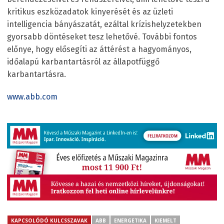
kritikus eszközadatok kinyerését és az üzleti
intelligencia bányászatát, ezáltal krízishelyzetekben
gyorsabb döntéseket tesz lehetővé. További fontos
előnye, hogy elősegíti az áttérést a hagyományos,
időalapú karbantartásról az állapotfüggő
karbantartásra.
www.abb.com
KAPCSOLÓDÓ KULCSSZAVAK
ABB
ENERGETIKA
KIEMELT