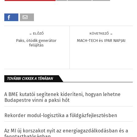
← ELŐZŐ
KÖVETKEZŐ →
Paks, ötödik generátor
MACH-TECH és IPAR NAPJAI
felújítás
TOVÁBBI CIKKEK A TÉMÁBAN
A BME kutatói segítenek kideríteni, hogyan lehetne
Budapestre vinni a paksi hőt
Rekorder modul-logisztika a földgázfejlesztésben
Az MI új korszakot nyit az energiagazdálkodásban és a
fenntarthatóságban