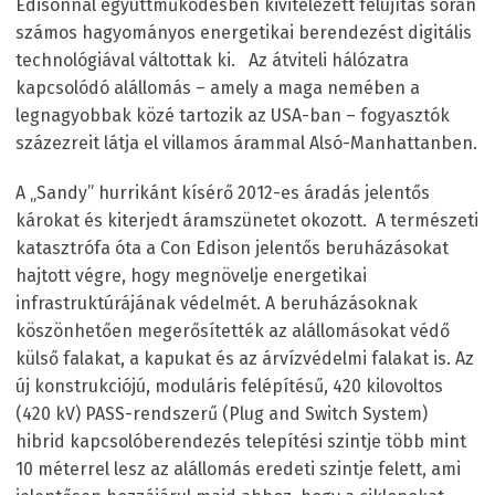
Edisonnal együttműködésben kivitelezett felújítás során
számos hagyományos energetikai berendezést digitális
technológiával váltottak ki. Az átviteli hálózatra
kapcsolódó alállomás – amely a maga nemében a
legnagyobbak közé tartozik az USA-ban – fogyasztók
százezreit látja el villamos árammal Alsó-Manhattanben.
A „Sandy” hurrikánt kísérő 2012-es áradás jelentős
károkat és kiterjedt áramszünetet okozott. A természeti
katasztrófa óta a Con Edison jelentős beruházásokat
hajtott végre, hogy megnövelje energetikai
infrastruktúrájának védelmét. A beruházásoknak
köszönhetően megerősítették az alállomásokat védő
külső falakat, a kapukat és az árvízvédelmi falakat is. Az
új konstrukciójú, moduláris felépítésű, 420 kilovoltos
(420 kV) PASS-rendszerű (Plug and Switch System)
hibrid kapcsolóberendezés telepítési szintje több mint
10 méterrel lesz az alállomás eredeti szintje felett, ami