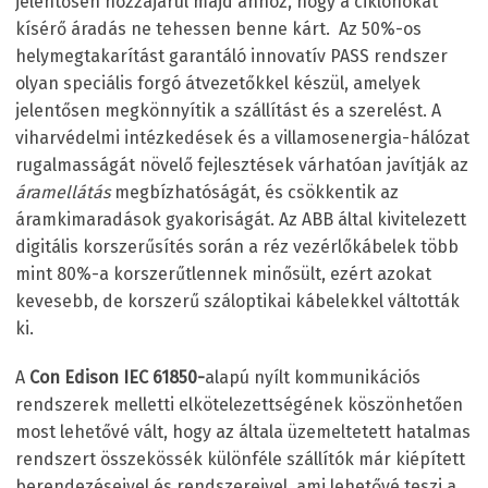
jelentősen hozzájárul majd ahhoz, hogy a ciklonokat
kísérő áradás ne tehessen benne kárt. Az 50%-os
helymegtakarítást garantáló innovatív PASS rendszer
olyan speciális forgó átvezetőkkel készül, amelyek
jelentősen megkönnyítik a szállítást és a szerelést. A
viharvédelmi intézkedések és a villamosenergia-hálózat
rugalmasságát növelő fejlesztések várhatóan javítják az
áramellátás
megbízhatóságát, és csökkentik az
áramkimaradások gyakoriságát. Az ABB által kivitelezett
digitális korszerűsítés során a réz vezérlőkábelek több
mint 80%-a korszerűtlennek minősült, ezért azokat
kevesebb, de korszerű száloptikai kábelekkel váltották
ki.
A
Con Edison IEC 61850-
alapú nyílt kommunikációs
rendszerek melletti elkötelezettségének köszönhetően
most lehetővé vált, hogy az általa üzemeltetett hatalmas
rendszert összekössék különféle szállítók már kiépített
berendezéseivel és rendszereivel, ami lehetővé teszi a