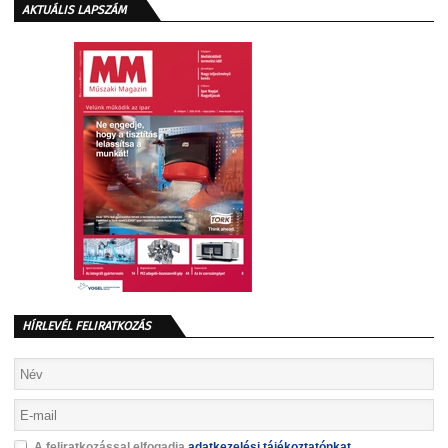
AKTUÁLIS LAPSZÁM
HÍRLEVÉL FELIRATKOZÁS
A feliratkozással elfogadja
adatkezelési tájékoztatónkat
.