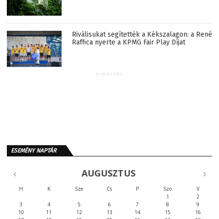
Riválisukat segítették a Kékszalagon: a René
Raffica nyerte a KPMG Fair Play Díjat
HIRDETÉS
ESEMÉNY NAPTÁR
AUGUSZTUS
H
K
Sze
Cs
P
Szo
V
1
2
3
4
5
6
7
8
9
10
11
12
13
14
15
16