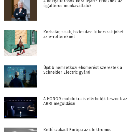
A kékgallérosok kora lejárt? Érkeznek az
újgalléros munkavállalók
Korhatár, sisak, biztosítás: új korszak jöhet
az e-rollereknél
Újabb nemzetközi elismerést szereztek a
Schneider Electric gyárai
A HONOR mobilokra is elérhetők lesznek az
ARRI megoldásai
Kettészakadt Európa az elektromos