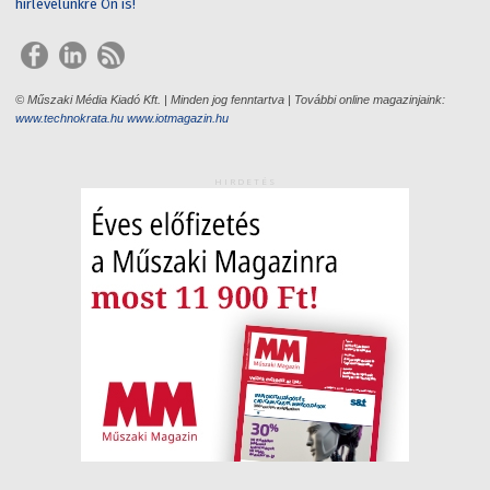
hírlevelünkre Ön is!
© Műszaki Média Kiadó Kft. | Minden jog fenntartva | További online magazinjaink:
www.technokrata.hu
www.iotmagazin.hu
HIRDETÉS