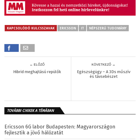
KAPCSOLÓDÓ KULCSSZAVAK
ERICSSON
IT
NÉPSZERŰ TUDOMÁNY
← ELŐZŐ
KÖVETKEZŐ →
Hibrid meghajtású repülők
Egészségügy – A 3Ds műszív
és távsebészet
TOVÁBBI CIKKEK A TÉMÁBAN
Ericsson 6G labor Budapesten: Magyarországon
fejlesztik a jövő hálózatát