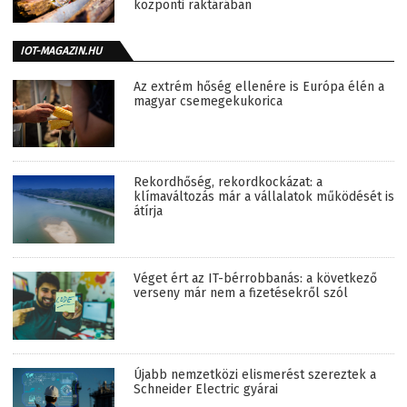
központi raktárában
IOT-MAGAZIN.HU
Az extrém hőség ellenére is Európa élén a
magyar csemegekukorica
Rekordhőség, rekordkockázat: a
klímaváltozás már a vállalatok működését is
átírja
Véget ért az IT-bérrobbanás: a következő
verseny már nem a fizetésekről szól
Újabb nemzetközi elismerést szereztek a
Schneider Electric gyárai