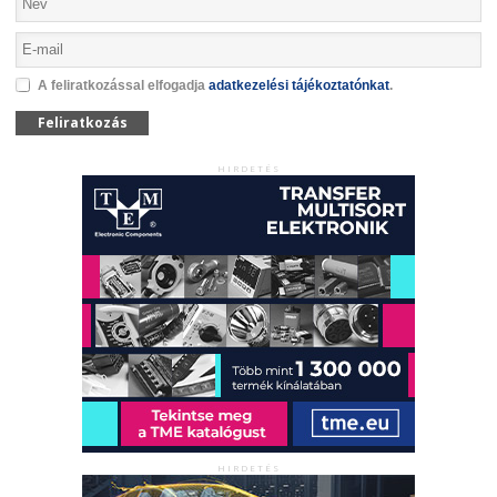
A feliratkozással elfogadja
adatkezelési tájékoztatónkat
.
Feliratkozás
HIRDETÉS
HIRDETÉS