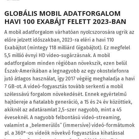
GLOBÁLIS MOBIL ADATFORGALOM
HAVI 100 EXABÁJT FELETT 2023-BAN
A mobil adatforgalom várhatóan nyolcszorosára ugrik az
előre jelzett időszakban, 2023-ra eléri a havi 110
Exabájtot (mintegy 118 milliárd Gigabájtot). Ez megfelel
5,5 millió évnyi HD video-sugárzásnak. A mobil
adatforgalom minden régióban növekszik, ezen belül
Észak-Amerikában a legnagyobb az egy okostelefonra
jutó átlagos használat, így 2017 végéig meghaladja a havi
7 GB-ot. A videó-fogyasztás tovább serkenti a mobil
szélessávú forgalom növekedését. Ennek egyértelmű
hajtóereje a fiatalabb generáció, a 15 és 24 év közöttiek,
akiknél az adatáramlat 2,5-szer nagyobb, mint a 45
éveseknél. A nagyobb felbontású videó-streaming,
valamint a „belemerülős” (immersive) videó-formátumok
pl. a 360°-os videók növekvő fogyasztása kihatással