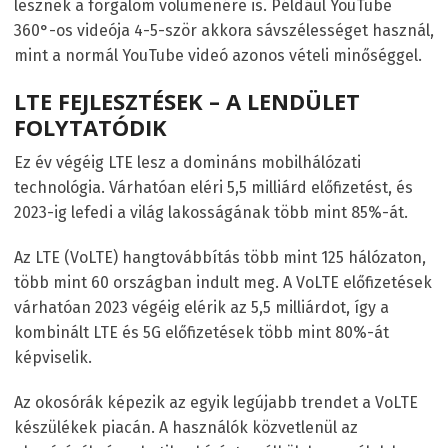
lesznek a forgalom volumenére is. Például YouTube
360°-os videója 4-5-ször akkora sávszélességet használ,
mint a normál YouTube videó azonos vételi minőséggel.
LTE FEJLESZTÉSEK – A LENDÜLET
FOLYTATÓDIK
Ez év végéig LTE lesz a domináns mobilhálózati
technológia. Várhatóan eléri 5,5 milliárd előfizetést, és
2023-ig lefedi a világ lakosságának több mint 85%-át.
Az LTE (VoLTE) hangtovábbítás több mint 125 hálózaton,
több mint 60 országban indult meg. A VoLTE előfizetések
várhatóan 2023 végéig elérik az 5,5 milliárdot, így a
kombinált LTE és 5G előfizetések több mint 80%-át
képviselik.
Az okosórák képezik az egyik legújabb trendet a VoLTE
készülékek piacán. A használók közvetlenül az