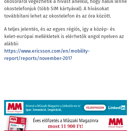
okosóráról végezhetik a hívást anélkül, hogy náluk lenne
okostelefonjuk (több SIM kártyával). A hívásokat
továbbítani lehet az okostelefon és az óra között.
A teljes jelentés, és az egyes régiós, így a közép- és
kelet-európai mellékletek is elérhetők angol nyelven az
alábbi:
https://www.ericsson.com/en/mobility-
report/reports/november-2017