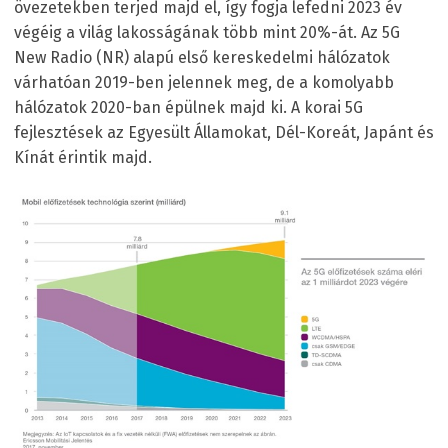
övezetekben terjed majd el, így fogja lefedni 2023 év
végéig a világ lakosságának több mint 20%-át. Az 5G
New Radio (NR) alapú első kereskedelmi hálózatok
várhatóan 2019-ben jelennek meg, de a komolyabb
hálózatok 2020-ban épülnek majd ki. A korai 5G
fejlesztések az Egyesült Államokat, Dél-Koreát, Japánt és
Kínát érintik majd.