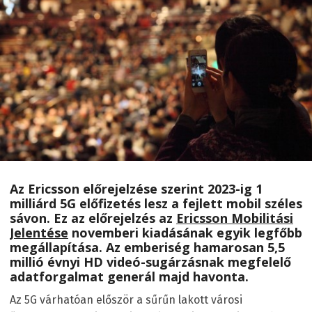
Az Ericsson előrejelzése szerint 2023-ig 1
milliárd 5G előfizetés lesz a fejlett mobil széles
sávon. Ez az előrejelzés az
Ericsson Mobilitási
Jelentése
novemberi kiadásának egyik legfőbb
megállapítása. Az emberiség hamarosan 5,5
millió évnyi HD videó-sugárzásnak megfelelő
adatforgalmat generál majd havonta.
Az 5G várhatóan először a sűrűn lakott városi