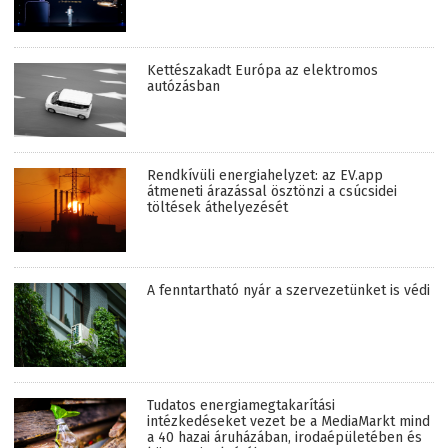
Kettészakadt Európa az elektromos
autózásban
Rendkívüli energiahelyzet: az EV.app
átmeneti árazással ösztönzi a csúcsidei
töltések áthelyezését
A fenntartható nyár a szervezetünket is védi
Tudatos energiamegtakarítási
intézkedéseket vezet be a MediaMarkt mind
a 40 hazai áruházában, irodaépületében és