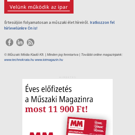
Értesüljön folyamatosan a műszaki élet híreiről.
Iratkozzon fel
hírlevelünkre Ön is!
© Műszaki Média Kiadó Kft. | Minden jog fenntartva | További online magazinjaink:
www.technokrata.hu
www.iotmagazin.hu
HIRDETÉS