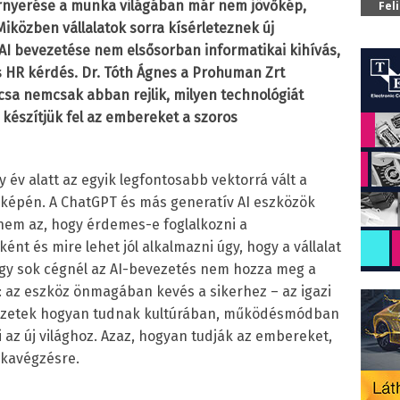
térnyerése a munka világában már nem jövőkép,
Fel
közben vállalatok sorra kísérleteznek új
 AI bevezetése nem elsősorban informatikai kihívás,
is HR kérdés. Dr. Tóth Ágnes a Prohuman Zrt
lcsa nemcsak abban rejlik, milyen technológiát
készítjük fel az embereket a szoros
 év alatt az egyik legfontosabb vektorrá vált a
rképén. A ChatGPT és más generatív AI eszközök
nem az, hogy érdemes-e foglalkozni a
ént és mire lehet jól alkalmazni úgy, hogy a vállalat
ogy sok cégnél az AI-bevezetés nem hozza meg a
 az eszköz önmagában kevés a sikerhez – az igazi
rvezetek hogyan tudnak kultúrában, működésmódban
z új világhoz. Azaz, hogyan tudják az embereket,
nkavégzésre.