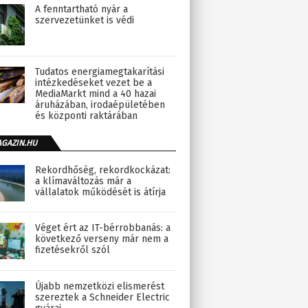
A fenntartható nyár a
szervezetünket is védi
Tudatos energiamegtakarítási
intézkedéseket vezet be a
MediaMarkt mind a 40 hazai
áruházában, irodaépületében
és központi raktárában
AGAZIN.HU
Rekordhőség, rekordkockázat:
a klímaváltozás már a
vállalatok működését is átírja
Véget ért az IT-bérrobbanás: a
következő verseny már nem a
fizetésekről szól
Újabb nemzetközi elismerést
szereztek a Schneider Electric