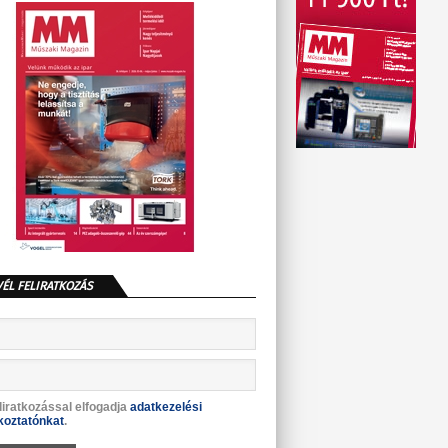
VÉL FELIRATKOZÁS
liratkozással elfogadja
adatkezelési
koztatónkat
.