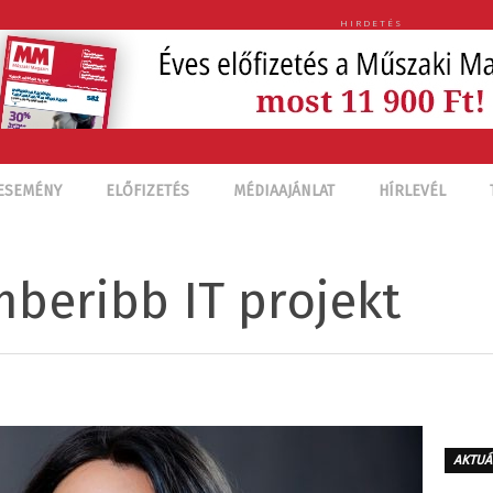
HIRDETÉS
ESEMÉNY
ELŐFIZETÉS
MÉDIAAJÁNLAT
HÍRLEVÉL
mberibb IT projekt
AKTUÁ