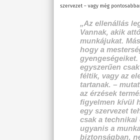
szervezet – vagy még pontosabban:
„Az ellenállás l
Vannak, akik attó
munkájukat. Máso
hogy a mesterség
gyengeségeiket. 
egyszerűen csak
féltik, vagy az 
tartanak. –
mutat
az érzések termé
figyelmen kívül 
egy szervezet teh
csak a technikai 
ugyanis a munka
biztonságban, n