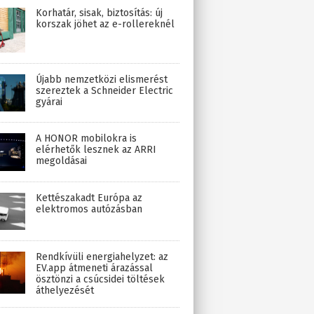
Korhatár, sisak, biztosítás: új
korszak jöhet az e-rollereknél
Újabb nemzetközi elismerést
szereztek a Schneider Electric
gyárai
A HONOR mobilokra is
elérhetők lesznek az ARRI
megoldásai
Kettészakadt Európa az
elektromos autózásban
Rendkívüli energiahelyzet: az
EV.app átmeneti árazással
ösztönzi a csúcsidei töltések
áthelyezését