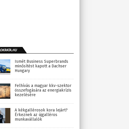
OKRATA.HU
Ismét Business Superbrands
minősítést kapott a Dachser
Hungary
Felhívás a magyar kkv-szektor
összefogására az energiakrízis
kezelésére
A kékgallérosok kora lejárt?
Érkeznek az újgalléros
munkavállalók