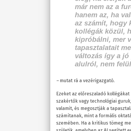
már nem az a fur
hanem az, ha va
az számít, hogy 
kollégák közül, 
kipróbálni, mer v
tapasztalatait m
változás így a jó
alulról, nem felü
–
mutat rá a vezérigazgató.
Ezeket az előreszaladó kollégáka
szakértők vagy technológiai guru
valamit, és megosztják a tapasztala
számítanak, mint a formális oktat
szemében. Ha a kritikus tömeg meg
születik, amelyben az AI segített 