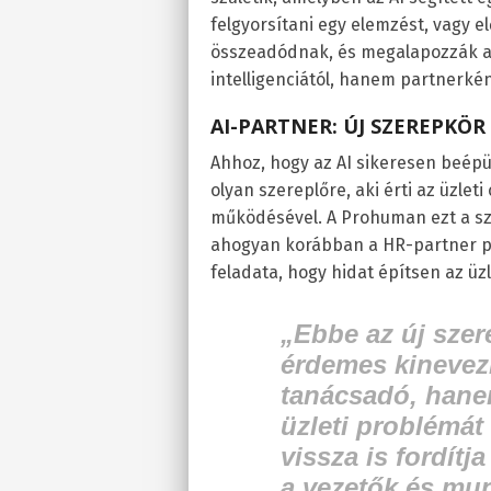
felgyorsítani egy elemzést, vagy e
összeadódnak, és megalapozzák az
intelligenciától, hanem partnerkén
AI-PARTNER: ÚJ SZEREPKÖR
Ahhoz, hogy az AI sikeresen beép
olyan szereplőre, aki érti az üzlet
működésével. A Prohuman ezt a sz
ahogyan korábban a HR-partner po
feladata, hogy hidat építsen az üzl
„Ebbe az új sze
érdemes kinevezn
tanácsadó, hanem
üzleti problémát
vissza is fordítj
a vezetők és mu