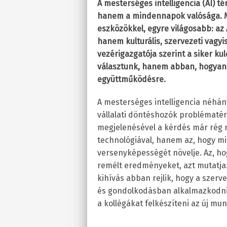
A mesterséges intelligencia (AI) 
hanem a mindennapok valósága. Mi
eszközökkel, egyre világosabb: az
hanem kulturális, szervezeti vagy
vezérigazgatója szerint a siker ku
választunk, hanem abban, hogyan 
együttműködésre.
A mesterséges intelligencia néhány
vállalati döntéshozók problématé
megjelenésével a kérdés már rég 
technológiával, hanem az, hogy mik
versenyképességét növelje. Az, h
remélt eredményeket, azt mutatja:
kihívás abban rejlik, hogy a sze
és gondolkodásban alkalmazkodni a
a kollégákat felkészíteni az új mu