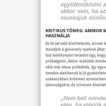
együttműködni a
akkor sem, ha az
munkájuk minősé
KRITIKUS TÖMEG: AMIKOR M
HASZNÁLJA
Az AI-jal való kísérletezés, annak
mondjuk a generatív nyelvek által
tud hatékonyan terjedni úgy, hogy 
próbálgatni. Akkor működik mindez 
akik már eleve próbálták, így egy
tanulva alakítanak ki jó gyakorlat
szakaszában érdemes azonosítani a
újdonságokra, és szívesen kísérle
„Nem kell minde
elég, ha elérjük 