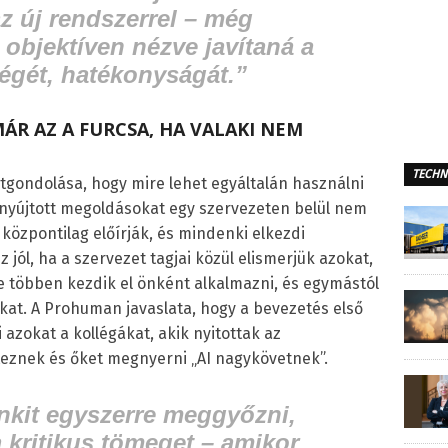
z új rendszerrel – még
 objektíven nézve javítaná a
gét, hatékonyságát.”
ÁR AZ A FURCSA, HA VALAKI NEM
TECHN
 átgondolása, hogy mire lehet egyáltalán használni
 nyújtott megoldásokat egy szervezeten belül nem
központilag előírják, és mindenki elkezdi
jól, ha a szervezet tagjai közül elismerjük azokat,
re többen kezdik el önként alkalmazni, és egymástól
okat. A Prohuman javaslata, hogy a bevezetés első
zokat a kollégákat, akik nyitottak az
teznek és őket megnyerni „AI nagykövetnek”.
nkit egyszerre meggyőzni,
a kritikus tömeget – amikor