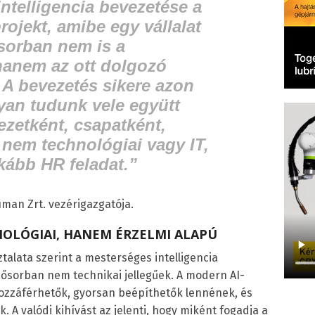
ntelligencia bevezetése a
rojekt, amibe egy vállalat
sorban nem is a
hanem az ott dolgozó
 A bevezetés sikere azon
yan tudunk vele együtt
ezetként, csapatként,
nem technológiai vagy IT,
kább HR feladat.”
uman Zrt. vezérigazgatója.
OLÓGIAI, HANEM ÉRZELMI ALAPÚ
talata szerint a mesterséges intelligencia
ősorban nem technikai jellegűek. A modern AI-
zzáférhetők, gyorsan beépíthetők lennének, és
A valódi kihívást az jelenti, hogy miként fogadja a