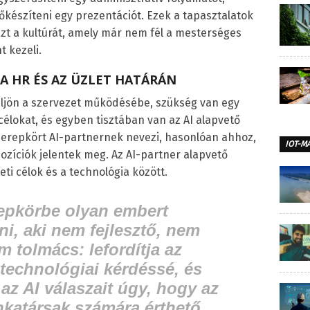
lőkészíteni egy prezentációt. Ezek a tapasztalatok
t a kultúrát, amely már nem fél a mesterséges
t kezeli.
 A HR ÉS AZ ÜZLET HATÁRÁN
üljön a szervezet működésébe, szükség van egy
i célokat, és egyben tisztában van az AI alapvető
erepkört AI-partnernek nevezi, hasonlóan ahhoz,
IOT-M
zíciók jelentek meg. Az AI-partner alapvető
eti célok és a technológia között.
repkörbe olyan embert
i, aki nem fejlesztő, nem
 tolmács: lefordítja az
 technológiai kérdéssé, és
a az AI válaszait úgy, hogy az
nkatársak számára érthető