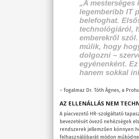
„A mesterséges i
legemberibb IT p
belefoghat. Első
technológiáról, 
emberekről szól.
múlik, hogy hog
dolgozni – szerv
egyénenként. Ez 
hanem sokkal in
– fogalmaz Dr. Tóth Ágnes, a Proh
AZ ELLENÁLLÁS NEM TECHN
A piacvezető HR-szolgáltató tapasz
bevezetését övező nehézségek els
rendszerek jellemzően könnyen ho
felhasználóbarát módon működnek. 