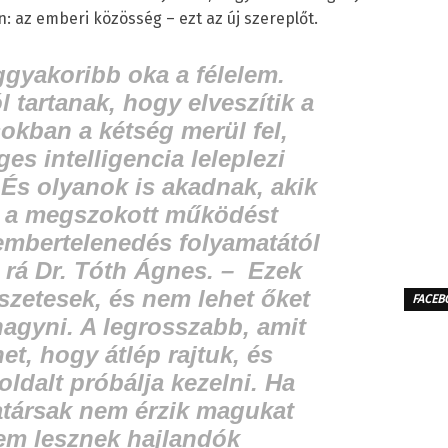
 az emberi közösség – ezt az új szereplőt.
eggyakoribb oka a félelem.
l tartanak, hogy elveszítik a
kban a kétség merül fel,
es intelligencia leleplezi
És olyanok is akadnak, akik
 a megszokott működést
elembertelenedés folyamatától
 rá Dr. Tóth Ágnes. –
Ezek
szetesek, és nem lehet őket
FACEB
hagyni. A legrosszabb, amit
et, hogy átlép rajtuk, és
oldalt próbálja kezelni. Ha
társak nem érzik magukat
em lesznek hajlandók