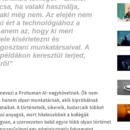
csa, ha valaki használja,
laki még nem. Az elején nem
ki ért a technológiához a
hanem az, hogy ki meri
ele kísérletezni és
egosztani munkatársaival. A
 példákon keresztül terjed,
lről”
t nevezi a Prohuman AI-nagykövetnek. Ők nem
k, hanem olyan munkatársak, akik kipróbálnak
taikat. A történeteik, sikereik, kudarcaik többet
ási anyagok, mert hitelesebbek a kollégák
van, a szervezeten belül egyre több olyan történet
egyszerűsíteni egy adminisztratív folyamatot,