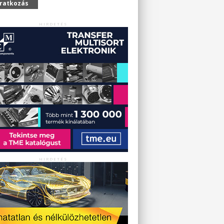
iratkozás
HIRDETÉS
HIRDETÉS