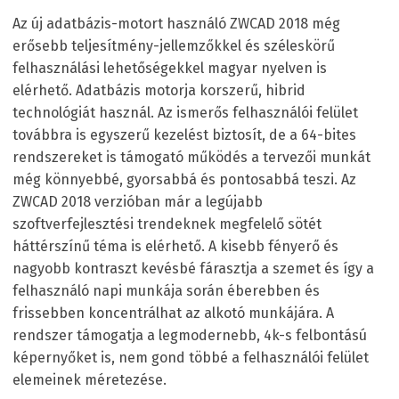
Az új adatbázis-motort használó ZWCAD 2018 még
erősebb teljesítmény-jellemzőkkel és széleskörű
felhasználási lehetőségekkel magyar nyelven is
elérhető. Adatbázis motorja korszerű, hibrid
technológiát használ. Az ismerős felhasználói felület
továbbra is egyszerű kezelést biztosít, de a 64-bites
rendszereket is támogató működés a tervezői munkát
még könnyebbé, gyorsabbá és pontosabbá teszi. Az
ZWCAD 2018 verzióban már a legújabb
szoftverfejlesztési trendeknek megfelelő sötét
háttérszínű téma is elérhető. A kisebb fényerő és
nagyobb kontraszt kevésbé fárasztja a szemet és így a
felhasználó napi munkája során éberebben és
frissebben koncentrálhat az alkotó munkájára. A
rendszer támogatja a legmodernebb, 4k-s felbontású
képernyőket is, nem gond többé a felhasználói felület
elemeinek méretezése.