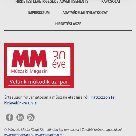
HIRDETÉSI LEHETŐSÉGEK / ADVERTISEMENTS
KAPCSOLAT
IMPRESSZUM
ADATVÉDELMI NYILATKOZAT
HIRDETÉSI ÁSZF
Értesüljön folyamatosan a műszaki élet híreiről.
Iratkozzon fel
hírlevelünkre Ön is!
© Műszaki Média Kiadó Kft. | Minden jog fenntartva | További online magazinjaink:
www.technokrata.hu
www.iotmagazin.hu