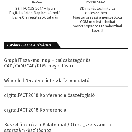
← ELŐZŐ
KÖVETKEZŐ →
S&T FOCUS 2017 – Ipari
3D méréstechnika az
Digitalizációs Nap beszámoló
öntészetben –
Ipar 4.0 a realitások talaján
Magyarország a nemzetközi
GOM méréstechnikai
workshopsorozat helyszínei
között
TOVÁBBI CIKKEK A TÉMÁBAN
GraphIT szakmai nap – csúcskategóriás
CAD/CAM/CAE/PLM megoldások
Windchill Navigate interaktív bemutató
digitalFACT.2018 Konferencia összefoglaló
digitalFACT.2018 Konferencia
Beszéljünk róla a Balatonnál / Okos „szerszám“ a
szerszámkészítéshez