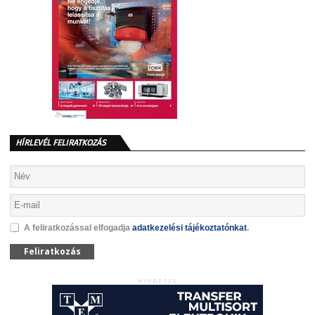
HÍRLEVÉL FELIRATKOZÁS
A feliratkozással elfogadja
adatkezelési tájékoztatónkat
.
Feliratkozás
HIRDETÉS