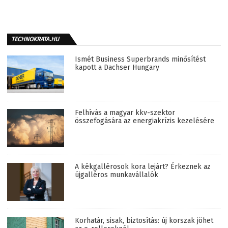
TECHNOKRATA.HU
Ismét Business Superbrands minősítést
kapott a Dachser Hungary
Felhívás a magyar kkv-szektor
összefogására az energiakrízis kezelésére
A kékgallérosok kora lejárt? Érkeznek az
újgalléros munkavállalók
Korhatár, sisak, biztosítás: új korszak jöhet