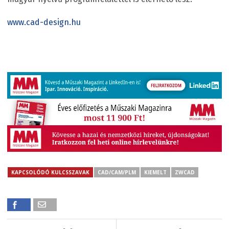
www.cad-design.hu
KAPCSOLÓDÓ KULCSSZAVAK
CAD/CAM/PLM
KIEMELT
ZWCAD