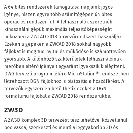
A 64 bites rendszerek támogatása napjaink jogos
igénye, hiszen egyre több számítógépen 64 bites
operációs rendszer fut. A felhasználók szeretnék
kihasználni gépük maximális teljesítőképességét
miközben a ZWCAD 2018 tervezőrendszert használják.
Ezeken a gépeken a ZWCAD 2018 sokkal nagyobb
fájlokat is meg tud nyitni és működése is számottevően
gyorsabb. A különböző szakterületek felhasználóinak
merőben eltérő igényeit egyaránt igyekszik kielégíteni.
DWG tervező program létére MicroStation® rendszerben
létrehozott DGN fájlokhoz is biztosítja a hozzáférést. A
tervezők egyszerűen betölthetik ezeket a DGN
formátumú fájlokat a ZWCAD 2018 rendszerükbe.
ZW3D
A ZW3D komplex 3D tervezést tesz lehetővé, közvetlenül
beolvassa, szerkeszti és menti a leggyakoribb 3D és