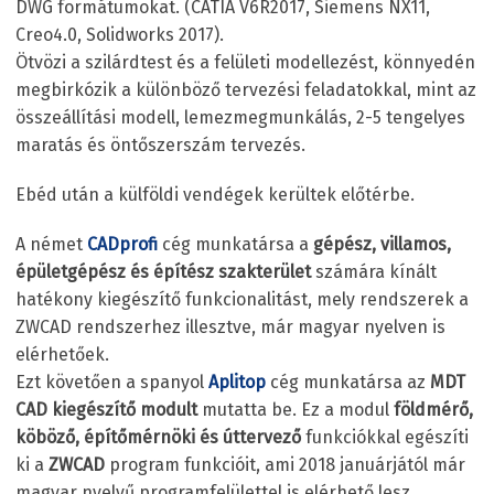
DWG formátumokat. (CATIA V6R2017, Siemens NX11,
Creo4.0, Solidworks 2017).
Ötvözi a szilárdtest és a felületi modellezést, könnyedén
megbirkózik a különböző tervezési feladatokkal, mint az
összeállítási modell, lemezmegmunkálás, 2-5 tengelyes
maratás és öntőszerszám tervezés.
Ebéd után a külföldi vendégek kerültek előtérbe.
A német
CADprofi
cég munkatársa a
gépész, villamos,
épületgépész és építész
szakterület
számára kínált
hatékony kiegészítő funkcionalitást, mely rendszerek a
ZWCAD rendszerhez illesztve, már magyar nyelven is
elérhetőek.
Ezt követően a spanyol
Aplitop
cég munkatársa az
MDT
CAD kiegészítő modult
mutatta be. Ez a modul
földmérő,
köböző, építőmérnöki és úttervező
funkciókkal egészíti
ki a
ZWCAD
program funkcióit, ami 2018 januárjától már
magyar nyelvű programfelülettel is elérhető lesz.