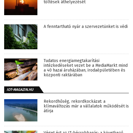
töltések áthelyezését
A fenntartható nyár a szervezetünket is védi
Tudatos energiamegtakarítási
intézkedéseket vezet be a MediaMarkt mind
a 40 hazai áruházában, irodaépületében és
központi raktárában
IOT-MAGAZIN.HU
Rekordhőség, rekordkockázat: a
klímaváltozás már a vállalatok működését is
átírja
Véget ért az IT-bérrobbanás: a következő