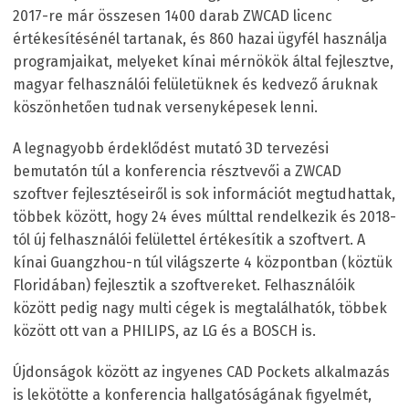
2017-re már összesen 1400 darab ZWCAD licenc
értékesítésénél tartanak, és 860 hazai ügyfél használja
programjaikat, melyeket kínai mérnökök által fejlesztve,
magyar felhasználói felületüknek és kedvező áruknak
köszönhetően tudnak versenyképesek lenni.
A legnagyobb érdeklődést mutató 3D tervezési
bemutatón túl a konferencia résztvevői a ZWCAD
szoftver fejlesztéseiről is sok információt megtudhattak,
többek között, hogy 24 éves múlttal rendelkezik és 2018-
tól új felhasználói felülettel értékesítik a szoftvert. A
kínai Guangzhou-n túl világszerte 4 központban (köztük
Floridában) fejlesztik a szoftvereket. Felhasználóik
között pedig nagy multi cégek is megtalálhatók, többek
között ott van a PHILIPS, az LG és a BOSCH is.
Újdonságok között az ingyenes CAD Pockets alkalmazás
is lekötötte a konferencia hallgatóságának figyelmét,