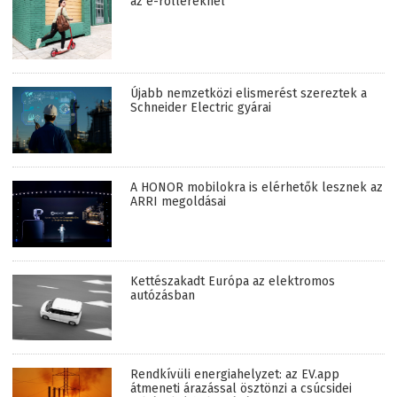
az e-rollereknél
Újabb nemzetközi elismerést szereztek a
Schneider Electric gyárai
A HONOR mobilokra is elérhetők lesznek az
ARRI megoldásai
Kettészakadt Európa az elektromos
autózásban
Rendkívüli energiahelyzet: az EV.app
átmeneti árazással ösztönzi a csúcsidei