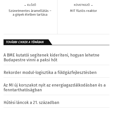
← ELŐZŐ
KÖVETKEZŐ →
Szünetmentes áramellátás –
MIT fúziós reaktor
a gépek életben tartása
TOVÁBBI CIKKEK A TÉMÁBAN
A BME kutatói segítenek kideríteni, hogyan lehetne
Budapestre vinni a paksi hőt
Rekorder modul-logisztika a földgázfejlesztésben
Az MI új korszakot nyit az energiagazdálkodásban és a
fenntarthatóságban
Hűtési láncok a 21. században