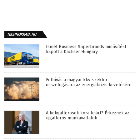
TECHNOKRATA.HU
Ismét Business Superbrands minősítést
kapott a Dachser Hungary
Felhívás a magyar kkv-szektor
összefogására az energiakrízis kezelésére
A kékgallérosok kora lejárt? Érkeznek az
újgalléros munkavállalók