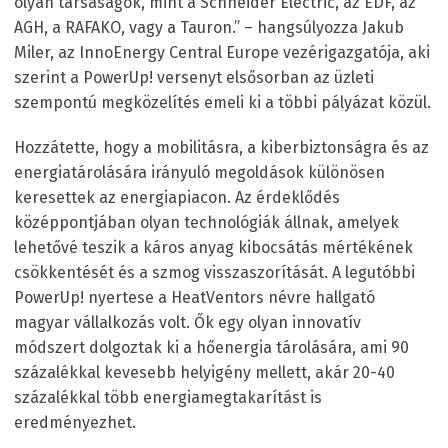
olyan társaságok, mint a Schneider Electric, az EDF, az
AGH, a RAFAKO, vagy a Tauron.” – hangsúlyozza Jakub
Miler, az InnoEnergy Central Europe vezérigazgatója, aki
szerint a PowerUp! versenyt elsősorban az üzleti
szempontú megközelítés emeli ki a többi pályázat közül.
Hozzátette, hogy a mobilitásra, a kiberbiztonságra és az
energiatárolására irányuló megoldások különösen
keresettek az energiapiacon. Az érdeklődés
középpontjában olyan technológiák állnak, amelyek
lehetővé teszik a káros anyag kibocsátás mértékének
csökkentését és a szmog visszaszorítását. A legutóbbi
PowerUp! nyertese a HeatVentors névre hallgató
magyar vállalkozás volt. Ők egy olyan innovatív
módszert dolgoztak ki a hőenergia tárolására, ami 90
százalékkal kevesebb helyigény mellett, akár 20-40
százalékkal több energiamegtakarítást is
eredményezhet.