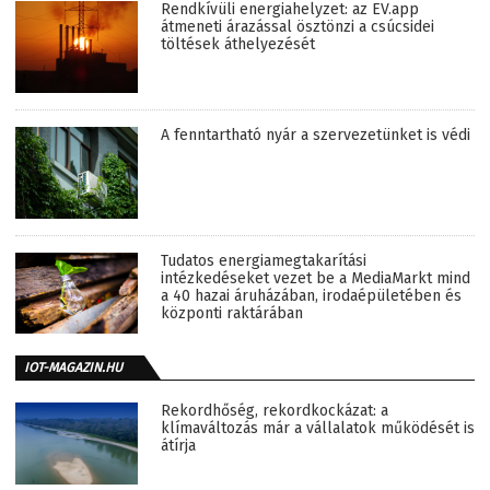
Rendkívüli energiahelyzet: az EV.app
átmeneti árazással ösztönzi a csúcsidei
töltések áthelyezését
A fenntartható nyár a szervezetünket is védi
Tudatos energiamegtakarítási
intézkedéseket vezet be a MediaMarkt mind
a 40 hazai áruházában, irodaépületében és
központi raktárában
IOT-MAGAZIN.HU
Rekordhőség, rekordkockázat: a
klímaváltozás már a vállalatok működését is
átírja