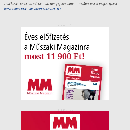
© Műszaki Média Kiadó Kft. | Minden jog fenntartva | További online magazinjaink:
www.technokrata.hu
www.iotmagazin.hu
HIRDETÉS
HIRDETÉS