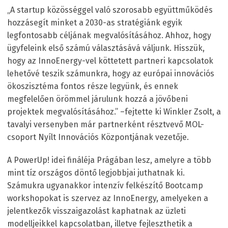
„A startup közösséggel való szorosabb együttműködés
hozzásegít minket a 2030-as stratégiánk egyik
legfontosabb céljának megvalósításához. Ahhoz, hogy
ügyfeleink első számú választásává váljunk. Hisszük,
hogy az InnoEnergy-vel köttetett partneri kapcsolatok
lehetővé teszik számunkra, hogy az európai innovációs
ökoszisztéma fontos része legyünk, és ennek
megfelelően örömmel járulunk hozzá a jövőbeni
projektek megvalósításához.” –fejtette ki Winkler Zsolt, a
tavalyi versenyben már partnerként résztvevő MOL-
csoport Nyílt Innovációs Központjának vezetője.
A PowerUp! idei fináléja Prágában lesz, amelyre a több
mint tíz országos döntő legjobbjai juthatnak ki.
Számukra ugyanakkor intenzív felkészítő Bootcamp
workshopokat is szervez az InnoEnergy, amelyeken a
jelentkezők visszaigazolást kaphatnak az üzleti
modelljeikkel kapcsolatban, illetve fejleszthetik a