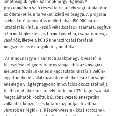
lehetőségük nyílik az InnoEnergy Highway®
programjában való részvételre, amely segít átalakítani
az ötleteket és a terveket üzleti valósággá. A program
széles körű támogatás mellett akár 150.000 eurós
juttatást is kínál a kezdő vállalkozások számára, segítve
a termékfejlesztési és termékvédelmi, csapatépítési, a
vásárlók, illetve a külső finanszírozási források
megszerzésére irányuló folyamatokat.
„Az InnoEnergy a cleantech szektor egyik vezető, a
fejlesztéseket gyorsító programja, ahol az anyagiak
mellett a tudásunkat és a kapcsolatainkat is a velünk
együttműködő vállalkozások rendelkezésre bocsátjuk.
Jelenleg a világ legnagyobb innovációs ökoszisztémája
felett rendelkezünk, amely több mint 320 tagot számlál.
Megtalálhatók közöttük Európa vezető energetikai
vállalatai, képzési- és kutatóközpontjai, továbbá
városok és régiók is. Részvényeseink közé tartoznak