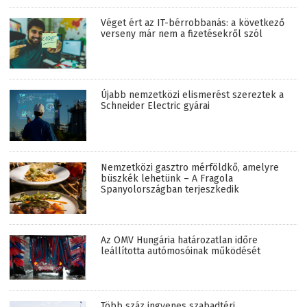
Véget ért az IT-bérrobbanás: a következő
verseny már nem a fizetésekről szól
Újabb nemzetközi elismerést szereztek a
Schneider Electric gyárai
Nemzetközi gasztro mérföldkő, amelyre
büszkék lehetünk – A Fragola
Spanyolországban terjeszkedik
Az OMV Hungária határozatlan időre
leállította autómosóinak működését
Több száz ingyenes szabadtéri