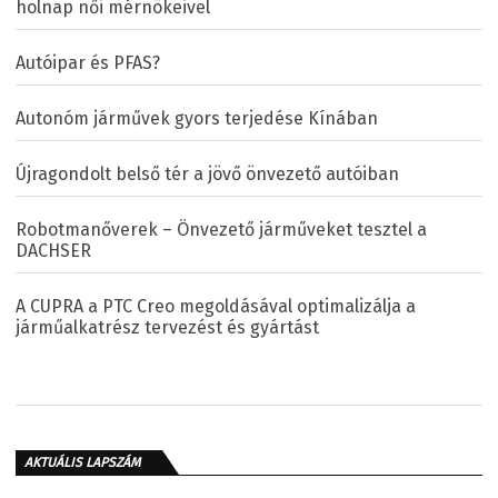
holnap női mérnökeivel
Autóipar és PFAS?
Autonóm járművek gyors terjedése Kínában
Újragondolt belső tér a jövő önvezető autóiban
Robotmanőverek – Önvezető járműveket tesztel a
DACHSER
A CUPRA a PTC Creo megoldásával optimalizálja a
járműalkatrész tervezést és gyártást
AKTUÁLIS LAPSZÁM