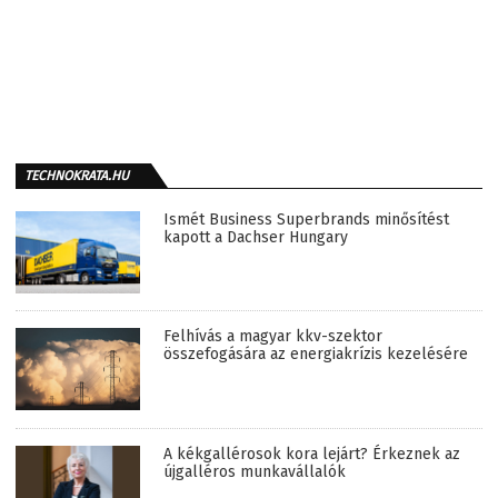
TECHNOKRATA.HU
Ismét Business Superbrands minősítést
kapott a Dachser Hungary
Felhívás a magyar kkv-szektor
összefogására az energiakrízis kezelésére
A kékgallérosok kora lejárt? Érkeznek az
újgalléros munkavállalók