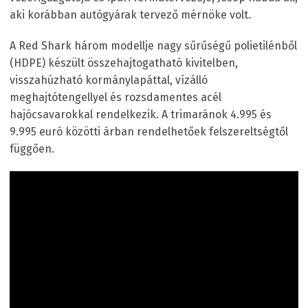
aki korábban autógyárak tervező mérnöke volt.
A Red Shark három modellje nagy sűrűségű polietilénből
(HDPE) készült összehajtogatható kivitelben,
visszahúzható kormánylapáttal, vízálló
meghajtótengellyel és rozsdamentes acél
hajócsavarokkal rendelkezik. A trimaránok 4.995 és
9.995 euró közötti árban rendelhetőek felszereltségtől
függően.