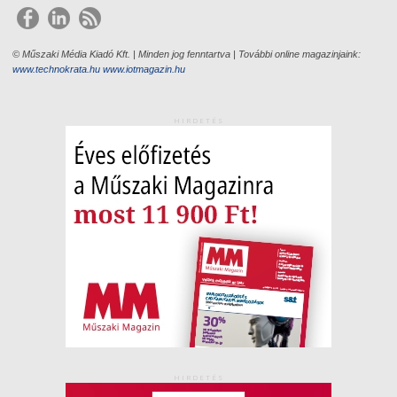
© Műszaki Média Kiadó Kft. | Minden jog fenntartva | További online magazinjaink:
www.technokrata.hu
www.iotmagazin.hu
HIRDETÉS
HIRDETÉS