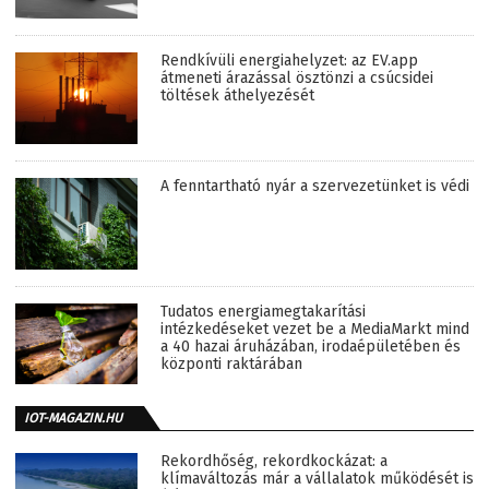
Rendkívüli energiahelyzet: az EV.app
átmeneti árazással ösztönzi a csúcsidei
töltések áthelyezését
A fenntartható nyár a szervezetünket is védi
Tudatos energiamegtakarítási
intézkedéseket vezet be a MediaMarkt mind
a 40 hazai áruházában, irodaépületében és
központi raktárában
IOT-MAGAZIN.HU
Rekordhőség, rekordkockázat: a
klímaváltozás már a vállalatok működését is