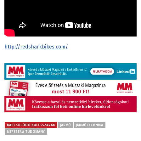
http://redsharkbikes.com/
KAPCSOLÓDÓ KULCSSZAVAK
JÁRMŰ
JÁRMŰTECHNIKA
NÉPSZERŰ TUDOMÁNY