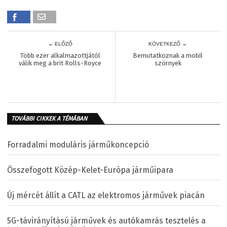
← ELŐZŐ
KÖVETKEZŐ →
Több ezer alkalmazottjától
Bemutatkoznak a mobil
válik meg a brit Rolls-Royce
szörnyek
TOVÁBBI CIKKEK A TÉMÁBAN
Forradalmi moduláris járműkoncepció
Összefogott Közép-Kelet-Európa járműipara
Új mércét állít a CATL az elektromos járművek piacán
5G-távirányítású járművek és autókamrás tesztelés a