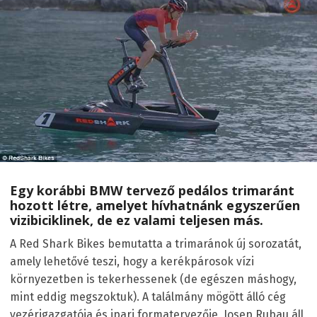
Egy korábbi BMW tervező pedálos trimaránt
hozott létre, amelyet hívhatnánk egyszerűen
vizibiciklinek, de ez valami teljesen más.
A Red Shark Bikes bemutatta a trimaránok új sorozatát,
amely lehetővé teszi, hogy a kerékpárosok vízi
környezetben is tekerhessenek (de egészen máshogy,
mint eddig megszoktuk). A találmány mögött álló cég
vezérigazgatója és ipari formatervezője, Josep Rubau áll,