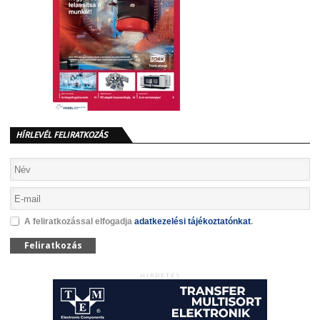
HÍRLEVÉL FELIRATKOZÁS
A feliratkozással elfogadja
adatkezelési tájékoztatónkat
.
Feliratkozás
HIRDETÉS