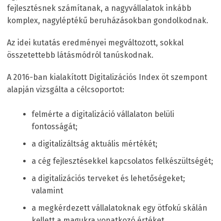
fejlesztésnek számítanak, a nagyvállalatok inkább
komplex, nagyléptékű beruházásokban gondolkodnak.
Az idei kutatás eredményei megváltozott, sokkal
összetettebb látásmódról tanúskodnak.
A 2016-ban kialakított Digitalizációs Index öt szempont
alapján vizsgálta a célcsoportot:
felmérte a digitalizáció vállalaton belüli
fontosságát;
a digitalizáltság aktuális mértékét;
a cég fejlesztésekkel kapcsolatos felkészültségét;
a digitalizációs terveket és lehetőségeket;
valamint
a megkérdezett vállalatoknak egy ötfokú skálán
kellett a magukra vonatkozó értéket