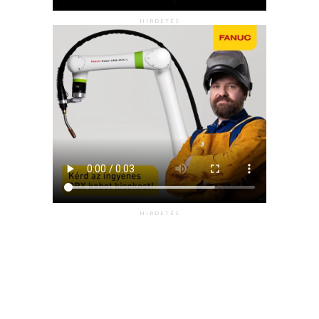
HIRDETÉS
HIRDETÉS