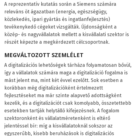
A reprezentatív kutatás során a Siemens számára
releváns öt ágazatban (energia, egészségügy,
közlekedés, ipari gyártás és ingatlanfejlesztés)
tevékenykedő cégeket vizsgálták. Újdonságként a
közép- és nagyvállalatok mellett a kisvállalati szektor is
részét képezte a megkérdezett célcsoportnak.
MEGVÁLTOZOTT SZEMLÉLET
A digitalizációs lehetőségek tárháza folyamatosan bővül,
így a vállalatok számára maga a digitalizáció fogalma is
mást jelent ma, mint két évvel ezelőtt. Sok esetben a
korábban még digitalizációként értelmezett
fejlesztéseket ma már szinte alapvető adottságként
kezelik, és a digitalizációt csak komolyabb, összetettebb
esetekben tartják helytálló kifejezésnek. A fogalom
szektoronként és vállalatméretenként is eltérő
jelentéssel bír: míg a kisvállalatoknál sokszor az
egyszerűbb, kisebb beruházások is digitalizációs