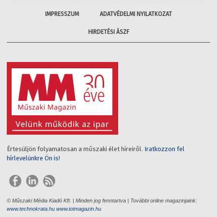
IMPRESSZUM
ADATVÉDELMI NYILATKOZAT
HIRDETÉSI ÁSZF
Értesüljön folyamatosan a műszaki élet híreiről.
Iratkozzon fel
hírlevelünkre Ön is!
© Műszaki Média Kiadó Kft. | Minden jog fenntartva | További online magazinjaink:
www.technokrata.hu
www.iotmagazin.hu