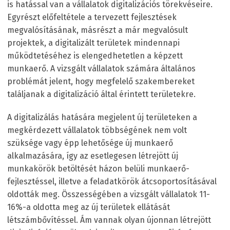
is hatással van a vállalatok digitalizációs törekvéseire.
Egyrészt előfeltétele a tervezett fejlesztések
megvalósításának, másrészt a már megvalósult
projektek, a digitalizált területek mindennapi
működtetéséhez is elengedhetetlen a képzett
munkaerő. A vizsgált vállalatok számára általános
problémát jelent, hogy megfelelő szakembereket
találjanak a digitalizáció által érintett területekre.
A digitalizálás hatására megjelent új területeken a
megkérdezett vállalatok többségének nem volt
szüksége vagy épp lehetősége új munkaerő
alkalmazására, így az esetlegesen létrejött új
munkakörök betöltését házon belüli munkaerő-
fejlesztéssel, illetve a feladatkörök átcsoportosításával
oldották meg. Összességében a vizsgált vállalatok 11-
16%-a oldotta meg az új területek ellátását
létszámbővítéssel. Ám vannak olyan újonnan létrejött