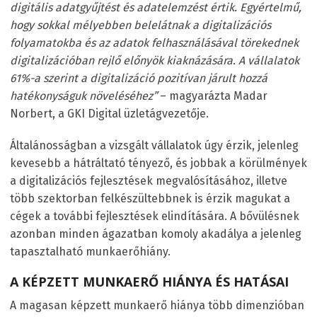
digitális adatgyűjtést és adatelemzést értik. Egyértelmű,
hogy sokkal mélyebben belelátnak a digitalizációs
folyamatokba és az adatok felhasználásával törekednek
digitalizációban rejlő előnyök kiaknázására. A vállalatok
61%-a szerint a digitalizáció pozitívan járult hozzá
hatékonyságuk növeléséhez”
– magyarázta Madar
Norbert, a GKI Digital üzletágvezetője.
Általánosságban a vizsgált vállalatok úgy érzik, jelenleg
kevesebb a hátráltató tényező, és jobbak a körülmények
a digitalizációs fejlesztések megvalósításához, illetve
több szektorban felkészültebbnek is érzik magukat a
cégek a további fejlesztések elindítására. A bővülésnek
azonban minden ágazatban komoly akadálya a jelenleg
tapasztalható munkaerőhiány.
A KÉPZETT MUNKAERŐ HIÁNYA ÉS HATÁSAI
A magasan képzett munkaerő hiánya több dimenzióban