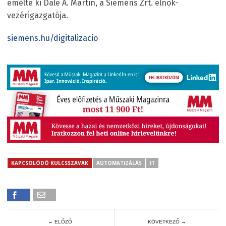
emelte ki Dale A. Martin, a Siemens Zrt. elnök-
vezérigazgatója.
siemens.hu/digitalizacio
KAPCSOLÓDÓ KULCSSZAVAK
AUTOMATIZÁLÁS
IT
← ELŐZŐ
KÖVETKEZŐ →