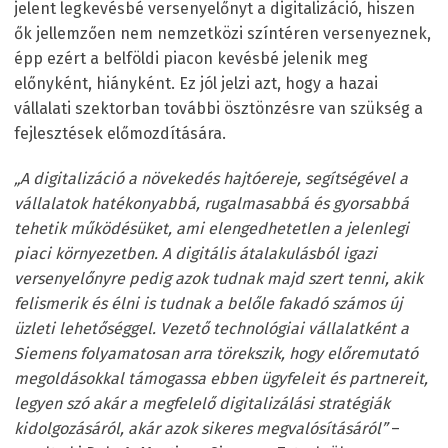
jelent legkevésbé versenyelőnyt a digitalizáció, hiszen
ők jellemzően nem nemzetközi színtéren versenyeznek,
épp ezért a belföldi piacon kevésbé jelenik meg
előnyként, hiányként. Ez jól jelzi azt, hogy a hazai
vállalati szektorban további ösztönzésre van szükség a
fejlesztések előmozdítására.
„A digitalizáció a növekedés hajtóereje, segítségével a
vállalatok hatékonyabbá, rugalmasabbá és gyorsabbá
tehetik működésüket, ami elengedhetetlen a jelenlegi
piaci környezetben. A digitális átalakulásból igazi
versenyelőnyre pedig azok tudnak majd szert tenni, akik
felismerik és élni is tudnak a belőle fakadó számos új
üzleti lehetőséggel. Vezető technológiai vállalatként a
Siemens folyamatosan arra törekszik, hogy előremutató
megoldásokkal támogassa ebben ügyfeleit és partnereit,
legyen szó akár a megfelelő digitalizálási stratégiák
kidolgozásáról, akár azok sikeres megvalósításáról”
–