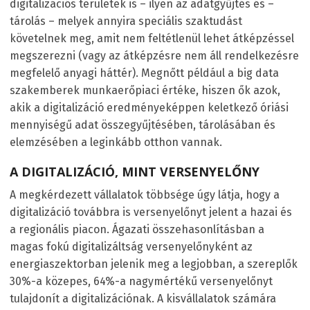
digitalizációs területek is – ilyen az adatgyűjtés és –
tárolás – melyek annyira speciális szaktudást
követelnek meg, amit nem feltétlenül lehet átképzéssel
megszerezni (vagy az átképzésre nem áll rendelkezésre
megfelelő anyagi háttér). Megnőtt például a big data
szakemberek munkaerőpiaci értéke, hiszen ők azok,
akik a digitalizáció eredményeképpen keletkező óriási
mennyiségű adat összegyűjtésében, tárolásában és
elemzésében a leginkább otthon vannak.
A DIGITALIZÁCIÓ, MINT VERSENYELŐNY
A megkérdezett vállalatok többsége úgy látja, hogy a
digitalizáció továbbra is versenyelőnyt jelent a hazai és
a regionális piacon. Ágazati összehasonlításban a
magas fokú digitalizáltság versenyelőnyként az
energiaszektorban jelenik meg a legjobban, a szereplők
30%-a közepes, 64%-a nagymértékű versenyelőnyt
tulajdonít a digitalizációnak. A kisvállalatok számára