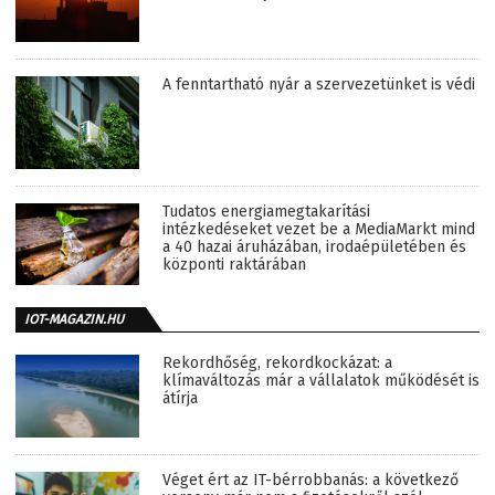
A fenntartható nyár a szervezetünket is védi
Tudatos energiamegtakarítási
intézkedéseket vezet be a MediaMarkt mind
a 40 hazai áruházában, irodaépületében és
központi raktárában
IOT-MAGAZIN.HU
Rekordhőség, rekordkockázat: a
klímaváltozás már a vállalatok működését is
átírja
Véget ért az IT-bérrobbanás: a következő