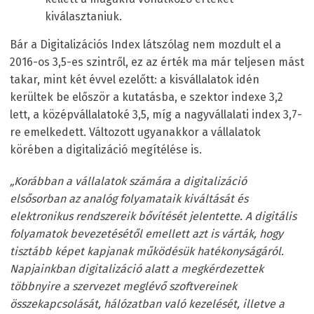
kiválasztaniuk.
Bár a Digitalizációs Index látszólag nem mozdult el a
2016-os 3,5-es szintről, ez az érték ma már teljesen mást
takar, mint két évvel ezelőtt: a kisvállalatok idén
kerültek be először a kutatásba, e szektor indexe 3,2
lett, a középvállalatoké 3,5, míg a nagyvállalati index 3,7-
re emelkedett. Változott ugyanakkor a vállalatok
körében a digitalizáció megítélése is.
„Korábban a vállalatok számára a digitalizáció
elsősorban az analóg folyamataik kiváltását és
elektronikus rendszereik bővítését jelentette. A digitális
folyamatok bevezetésétől emellett azt is várták, hogy
tisztább képet kapjanak működésük hatékonyságáról.
Napjainkban digitalizáció alatt a megkérdezettek
többnyire a szervezet meglévő szoftvereinek
összekapcsolását, hálózatban való kezelését, illetve a