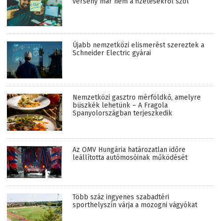
verseny már nem a fizetésekről szól
Újabb nemzetközi elismerést szereztek a
Schneider Electric gyárai
Nemzetközi gasztro mérföldkő, amelyre
büszkék lehetünk – A Fragola
Spanyolországban terjeszkedik
Az OMV Hungária határozatlan időre
leállította autómosóinak működését
Több száz ingyenes szabadtéri
sporthelyszín várja a mozogni vágyókat