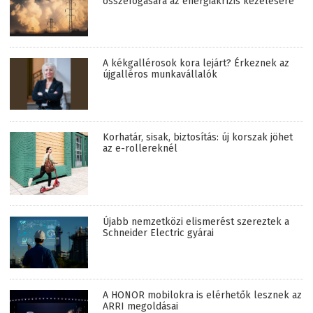
összefogására az energiakrízis kezelésére
A kékgallérosok kora lejárt? Érkeznek az
újgalléros munkavállalók
Korhatár, sisak, biztosítás: új korszak jöhet
az e-rollereknél
Újabb nemzetközi elismerést szereztek a
Schneider Electric gyárai
A HONOR mobilokra is elérhetők lesznek az
ARRI megoldásai