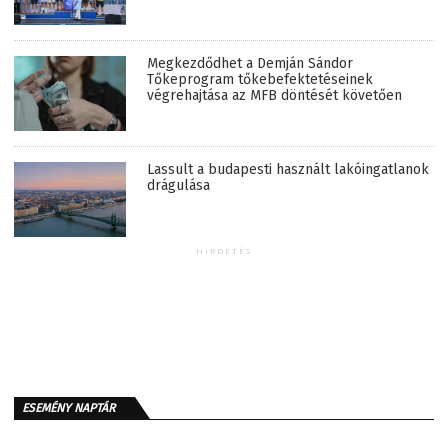
Megkezdődhet a Demján Sándor
Tőkeprogram tőkebefektetéseinek
végrehajtása az MFB döntését követően
Lassult a budapesti használt lakóingatlanok
drágulása
HIRDETÉS
ESEMÉNY NAPTÁR