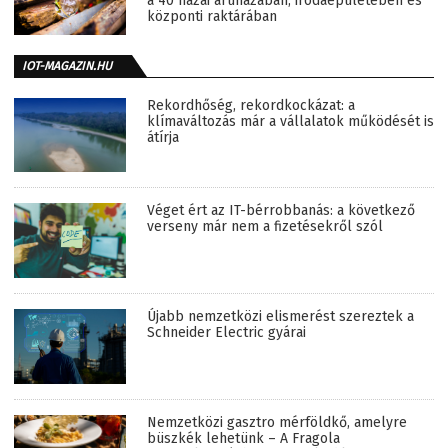
a 40 hazai áruházában, irodaépületében és
központi raktárában
IOT-MAGAZIN.HU
Rekordhőség, rekordkockázat: a
klímaváltozás már a vállalatok működését is
átírja
Véget ért az IT-bérrobbanás: a következő
verseny már nem a fizetésekről szól
Újabb nemzetközi elismerést szereztek a
Schneider Electric gyárai
Nemzetközi gasztro mérföldkő, amelyre
büszkék lehetünk – A Fragola