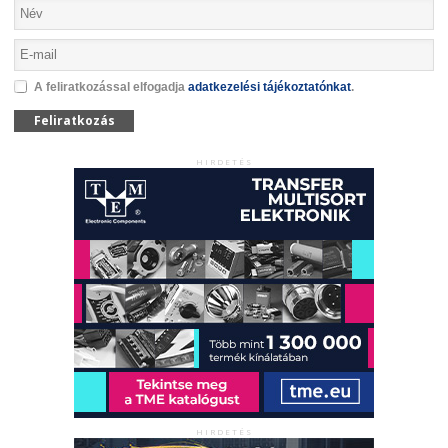
A feliratkozással elfogadja
adatkezelési tájékoztatónkat
.
Feliratkozás
HIRDETÉS
HIRDETÉS