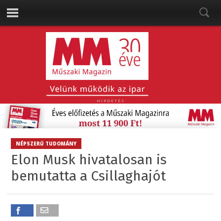
HIRDETÉS
NÉPSZERŰ TUDOMÁNY
Elon Musk hivatalosan is
bemutatta a Csillaghajót