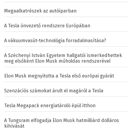
Megaalkatrészek az autóiparban
A Tesla önvezető rendszere Európában
A vákuumvasút-technológia forradalmasítása?
A Széchenyi István Egyetem hallgatói ismerkedhettek
meg elsőként Elon Musk műholdas rendszerével
Elon Musk megnyitotta a Tesla első európai gyárát
Szenzációs számokat árult el magáról a Tesla
Tesla Megapack energiatároló épül itthon
A Tungsram elfogadja Elon Musk hatmilliárd dolláros
kihívását