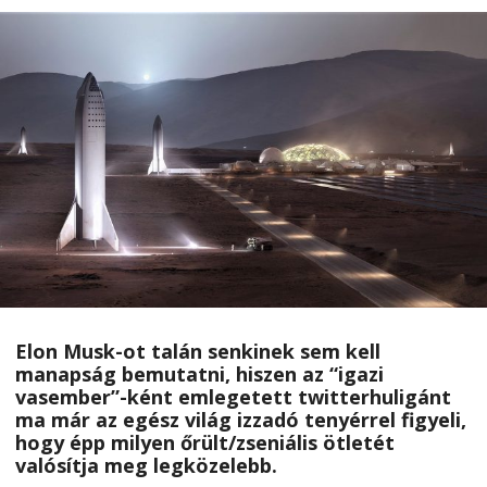
Elon Musk-ot talán senkinek sem kell
manapság bemutatni, hiszen az “igazi
vasember”-ként emlegetett twitterhuligánt
ma már az egész világ izzadó tenyérrel figyeli,
hogy épp milyen őrült/zseniális ötletét
valósítja meg legközelebb.