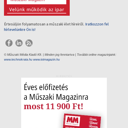
Értesüljön folyamatosan a műszaki élet híreiről.
Iratkozzon fel
hírlevelünkre Ön is!
© Műszaki Média Kiadó Kft. | Minden jog fenntartva | További online magazinjaink:
www.technokrata.hu
www.iotmagazin.hu
HIRDETÉS