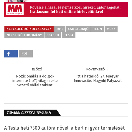
KAPCSOLÓDÓ KULCSSZAVAK
2019
CSILLAGHAJÓ
ELON
MUSK
NÉPSZERŰ TUDOMÁNY
SPACE X
TESLA
← ELŐZŐ
KÖVETKEZŐ →
Pozicionálás a dolgok
Itt a határidő: 27. Magyar
internete (IoT) világszerte
Innovációs Nagydíj Pályázat
vezető vállalataként
TOVÁBBI CIKKEK A TÉMÁBAN
A Tesla heti 7500 autóra növeli a berlini gyár termelését