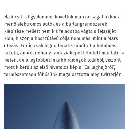
Ha kicsit is figyelemmel követtük munkásságát akkor a
menő elektromos autók és a barlangrendszerek
kiépítése mellett nem kis feladatba vágta a fejszéjét
Elon, hiszen a hosszútávú célja nem más, mint a Mars
utazás. Eddig csak legendának számított a hatalmas
rakéta, amiről néhány fantáziaképet lehetett már látni a
neten, de a legtöbbet inkább rajongók tollából, viszont
most kikerült az első hivatalos kép a “Csillaghajóról”,
természetesen főhősünk maga osztotta meg twitterjén.