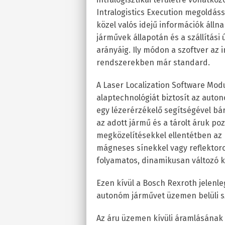
Intralogistics Execution megoldás
közel valós idejű információk állna
járművek állapotán és a szállítási
arányáig. Ily módon a szoftver az in
rendszerekben már standard.
A Laser Localization Software Mod
alaptechnológiát biztosít az auto
egy lézerérzékelő segítségével b
az adott jármű és a tárolt áruk po
megközelítésekkel ellentétben az 
mágneses sínekkel vagy reflektoro
folyamatos, dinamikusan változó k
Ezen kívül a Bosch Rexroth jelenleg 
autonóm járművet üzemen belüli sz
Az áru üzemen kívüli áramlásána