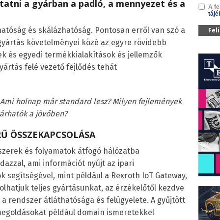
atni a gyárban a padló, a mennyezet és a
A fe
tájé
atóság és skálázhatóság. Pontosan erről van szó a
Fel
gyártás követelményei közé az egyre rövidebb
k és egyedi termékkialakítások és jellemzők
yártás felé vezető fejlődés tehát
 Ami holnap már standard lesz? Milyen fejlemények
árhatók a jövőben?
RŰ ÖSSZEKAPCSOLÁSA
szerek és folyamatok átfogó hálózatba
azzal, ami információt nyújt az ipari
 segítségével, mint például a Rexroth IoT Gateway,
hatjuk teljes gyártásunkat, az érzékelőtől kezdve
 a rendszer átláthatósága és felügyelete. A gyűjtött
 megoldásokat például domain ismeretekkel