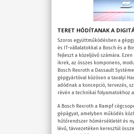
TERET HÓDÍTANAK A DIGITÁ
Szoros együttműködésben a gépgyá
és IT-vállalatokkal a Bosch és a B
fejleszt a közeljövő számára. Ezen 
ikrek, az összes komponens, modul 
Bosch Rexroth a Dassault Systèmes 
gépgyártóval közösen a tavalyi Ha
adódnak a koncepció, tervezés, szi
révén a technikai folyamatokhoz 
A Bosch Rexroth a Rampf cégcsoport
gépágyat, amelyben működés közbe
hűtőrendszer hőmérsékletét és nyo
lévő, távvezetéken keresztül össz