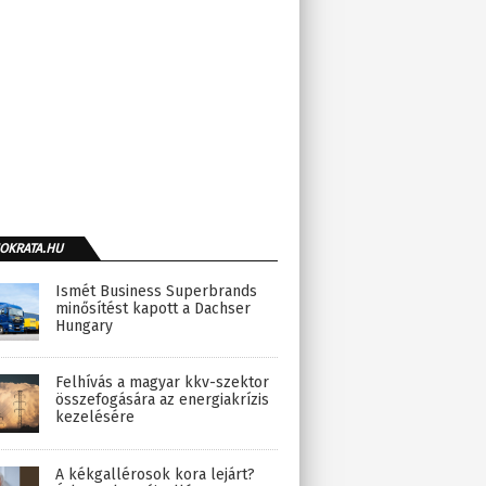
OKRATA.HU
Ismét Business Superbrands
minősítést kapott a Dachser
Hungary
Felhívás a magyar kkv-szektor
összefogására az energiakrízis
kezelésére
A kékgallérosok kora lejárt?