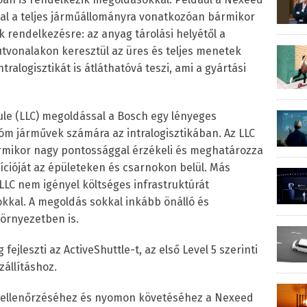
sal a teljes járműállományra vonatkozóan bármikor
k rendelkezésre: az anyag tárolási helyétől a
 útvonalakon keresztül az üres és teljes menetek
tralogisztikát is átláthatóvá teszi, ami a gyártási
ule (LLC) megoldással a Bosch egy lényeges
nóm járművek számára az intralogisztikában. Az LLC
ármikor nagy pontossággal érzékeli és meghatározza
zícióját az épületeken és csarnokon belül. Más
LLC nem igényel költséges infrastruktúrát
kkal. A megoldás sokkal inkább önálló és
örnyezetben is.
fejleszti az ActiveShuttle-t, az első Level 5 szerinti
állításhoz.
k ellenőrzéséhez és nyomon követéséhez a Nexeed