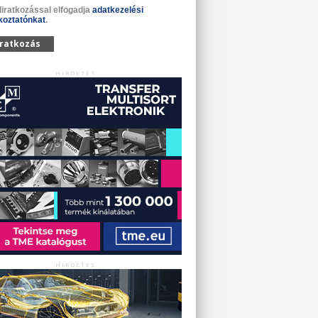
liratkozással elfogadja
adatkezelési
koztatónkat
.
iratkozás
HIRDETÉS
HIRDETÉS