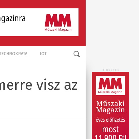
TECHNOKRATA
IOT
HIRDETÉS
merre visz az