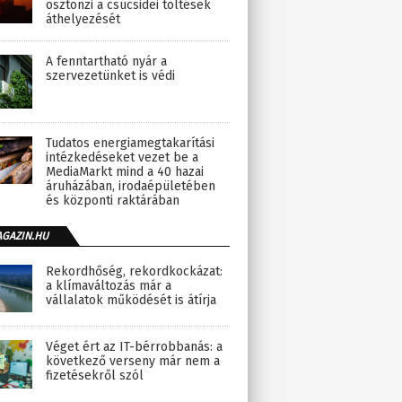
ösztönzi a csúcsidei töltések
áthelyezését
A fenntartható nyár a
szervezetünket is védi
Tudatos energiamegtakarítási
intézkedéseket vezet be a
MediaMarkt mind a 40 hazai
áruházában, irodaépületében
és központi raktárában
AGAZIN.HU
Rekordhőség, rekordkockázat:
a klímaváltozás már a
vállalatok működését is átírja
Véget ért az IT-bérrobbanás: a
következő verseny már nem a
fizetésekről szól