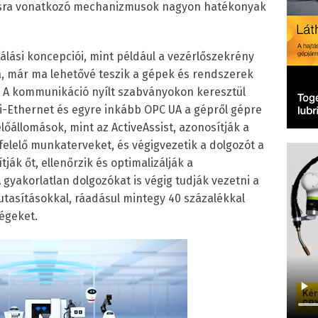
tásra vonatkozó mechanizmusok nagyon hatékonyak
álási koncepciói, mint például a vezérlőszekrény
ka, már ma lehetővé teszik a gépek és rendszerek
t. A kommunikáció nyílt szabványokon keresztül
lti-Ethernet és egyre inkább OPC UA a gépről gépre
előállomások, mint az ActiveAssist, azonosítják a
felelő munkaterveket, és végigvezetik a dolgozót a
tják őt, ellenőrzik és optimalizálják a
gyakorlatlan dolgozókat is végig tudják vezetni a
utasításokkal, ráadásul mintegy 40 százalékkal
égeket.