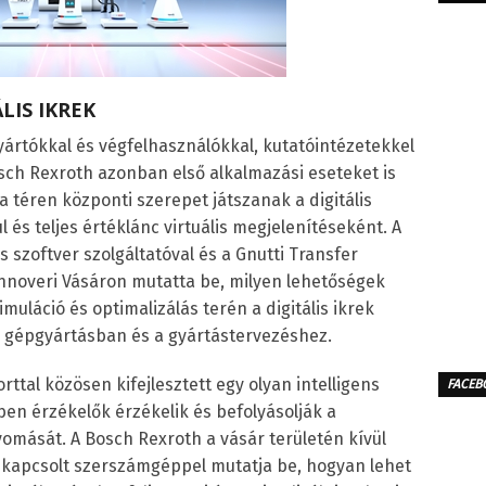
LIS IKREK
rtókkal és végfelhasználókkal, kutatóintézetekkel
osch Rexroth azonban első alkalmazási eseteket is
a téren központi szerepet játszanak a digitális
és teljes értéklánc virtuális megjelenítéseként. A
szoftver szolgáltatóval és a Gnutti Transfer
nnoveri Vásáron mutatta be, milyen lehetőségek
muláció és optimalizálás terén a digitális ikrek
a gépgyártásban és a gyártástervezéshez.
tal közösen kifejlesztett egy olyan intelligens
FACEB
n érzékelők érzékelik és befolyásolják a
mását. A Bosch Rexroth a vásár területén kívül
ekapcsolt szerszámgéppel mutatja be, hogyan lehet