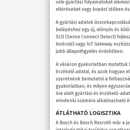
vele gyártási folyamatokat elemezn
eltéréseket vagy kopást időben ész
A gyártási adatok összekapcsolásá
belépéshez egy új, előnyös és kül
SCD (Sense Connect Detect) fejles
Android) vagy IoT Gateway eszközze
jobb állapotfigyelés érdekében.
A vásáron gyakorlatban mutattuk 
érzékelő adatai, és azok hogyan e
szeretnénk bemutatni a felhaszná
gyakorlatban, és milyen egyszerű
óra alatt gyártási és érzékelő-ad
mindenki számára alkalmazható é
ÁTLÁTHATÓ LOGISZTIKA
A Bosch és Bosch Rexroth már a j
intralogisztikai területre vonatko