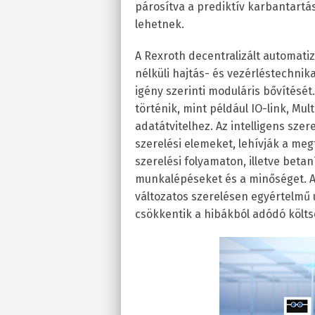
párosítva a prediktív karbantar
lehetnek.
A Rexroth decentralizált automatiz
nélküli hajtás- és vezérléstechni
igény szerinti moduláris bővítésé
történik, mint például IO-link, Mu
adatátvitelhez. Az intelligens szer
szerelési elemeket, lehívják a meg
szerelési folyamaton, illetve betaní
munkalépéseket és a minőséget. A 
változatos szerelésen egyértelmű 
csökkentik a hibákból adódó költs