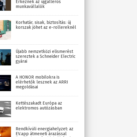
Érkeznek az újgalléros
munkavállalók
Korhatár, sisak, biztosítás: új
korszak jöhet az e-rollereknél
Újabb nemzetközi elismerést
szereztek a Schneider Electric
gyárai
A HONOR mobilokra is
elérhetők lesznek az ARRI
megoldásai
Kettészakadt Európa az
elektromos autózásban
Rendkívüli energiahelyzet: az
EV.app átmeneti árazással