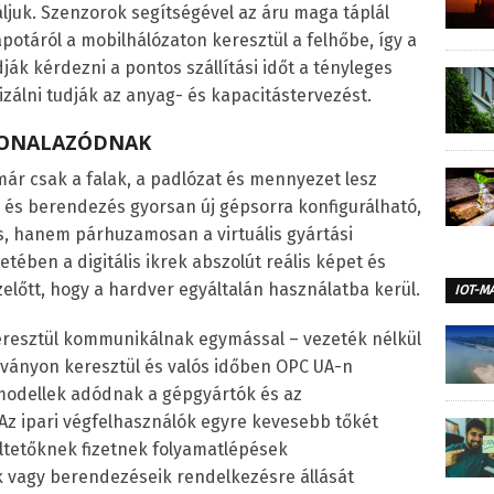
juk. Szenzorok segítségével az áru maga táplál
apotáról a mobilhálózaton keresztül a felhőbe, így a
dják kérdezni a pontos szállítási időt a tényleges
lizálni tudják az anyag- és kapacitástervezést.
VONALAZÓDNAK
már csak a falak, a padlózat és mennyezet lesz
 és berendezés gyorsan új gépsorra konfigurálható,
ós, hanem párhuzamosan a virtuális gyártási
tében a digitális ikrek abszolút reális képet és
zelőtt, hogy a hardver egyáltalán használatba kerül.
IOT-M
keresztül kommunikálnak egymással – vezeték nélkül
ványon keresztül és valós időben OPC UA-n
i modellek adódnak a gépgyártók és az
 Az ipari végfelhasználók egyre kevesebb tőkét
tetőknek fizetnek folyamatlépések
k vagy berendezéseik rendelkezésre állását