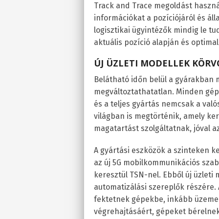
Track and Trace megoldást használ
információkat a pozíciójáról és áll
logisztikai ügyintézők mindig le tu
aktuális pozíció alapján és optima
ÚJ ÜZLETI MODELLEK KÖR
Belátható időn belül a gyárakban 
megváltoztathatatlan. Minden gép
és a teljes gyártás nemcsak a val
világban is megtörténik, amely kere
magatartást szolgáltatnak, jóval a
A gyártási eszközök a szinteken 
az új 5G mobilkommunikációs szab
keresztül TSN-nel. Ebből új üzlet
automatizálási szereplők részére.
fektetnek gépekbe, inkább üzemel
végrehajtásáért, gépeket bérelne