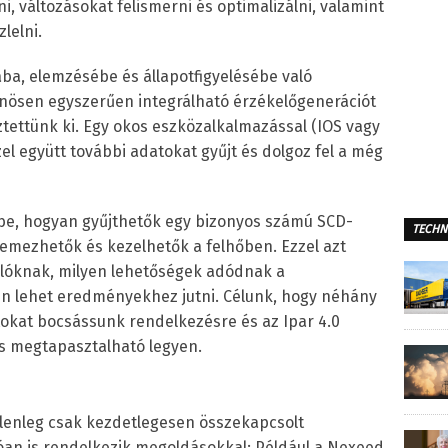
i, változásokat felismerni és optimalizálni, valamint
lelni.
ba, elemzésébe és állapotfigyelésébe való
önösen egyszerűen integrálható érzékelőgenerációt
ztettünk ki. Egy okos eszközalkalmazással (IOS vagy
l együtt további adatokat gyűjt és dolgoz fel a még
be, hogyan gyűjthetők egy bizonyos számú SCD-
TECHN
lemezhetők és kezelhetők a felhőben. Ezzel azt
lóknak, milyen lehetőségek adódnak a
en lehet eredményekhez jutni. Célunk, hogy néhány
atokat bocsássunk rendelkezésre és az Ipar 4.0
s megtapasztalható legyen.
elenleg csak kezdetlegesen összekapcsolt
zóan is rendelkezik megoldásokkal: Például a Nexeed