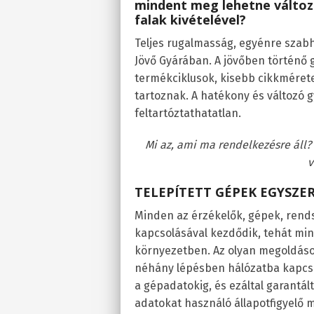
mindent meg lehetne változt
falak kivételével?
Teljes rugalmasság, egyénre szabh
Jövő Gyárában. A jövőben történő 
termékciklusok, kisebb cikkmérete
tartoznak. A hatékony és változó g
feltartóztathatatlan.
Mi az, ami ma rendelkezésre áll?
v
TELEPÍTETT GÉPEK EGYSZE
Minden az érzékelők, gépek, rend
kapcsolásával kezdődik, tehát mind
környezetben. Az olyan megoldások
néhány lépésben hálózatba kapcsol
a gépadatokig, és ezáltal garantált
adatokat használó állapotfigyelő