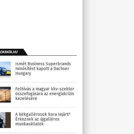
OKRATA.HU
Ismét Business Superbrands
minősítést kapott a Dachser
Hungary
Felhívás a magyar kkv-szektor
összefogására az energiakrízis
kezelésére
A kékgallérosok kora lejárt?
Érkeznek az újgalléros
munkavállalók