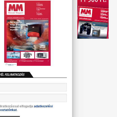
VÉL FELIRATKOZÁS
liratkozással elfogadja
adatkezelési
koztatónkat
.