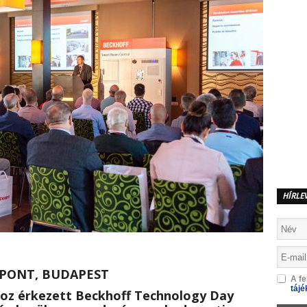
HÍRLE
PONT, BUDAPEST
A fe
tájé
hoz érkezett
Beckhoff Technology Day