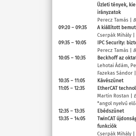
Üzleti tények, ki
irányzatok
Perecz Tamás |
B
09:20 – 09:35
A kiállított bem
Cserpák Mihály |
09:35 – 10:05
IPC Security: bi
Perecz Tamás |
B
10:05 – 10:35
Beckhoff az okt
Lehotai Ádám, P
Fazekas Sándor 
10:35 – 11:05
Kávészünet
11:05 – 12:35
EtherCAT technol
Martin Rostan |
E
*angol nyelvű el
12:35 – 13:35
Ebédszünet
13:35 – 14:05
TwinCAT újdonságo
funkciók
Cserpák Mihály |