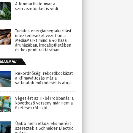
A fenntartható nyár a
szervezetünket is védi
Tudatos energiamegtakarítási
intézkedéseket vezet be a
MediaMarkt mind a 40 hazai
áruházában, irodaépületében
és központi raktárában
AGAZIN.HU
Rekordhőség, rekordkockázat:
a klímaváltozás már a
vállalatok működését is átírja
Véget ért az IT-bérrobbanás: a
következő verseny már nem a
fizetésekről szól
Újabb nemzetközi elismerést
szereztek a Schneider Electric