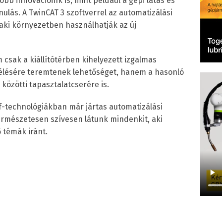
b innovációink is, mint például a gépi látás és
nulás. A TwinCAT 3 szoftverrel az automatizálási
ki környezetben használhatják az új
csak a kiállítótérben kihelyezett izgalmas
ésére teremtenek lehetőséget, hanem a hasonló
közötti tapasztalatcserére is.
-technológiákban már jártas automatizálási
rmészetesen szívesen látunk mindenkit, aki
 témák iránt.