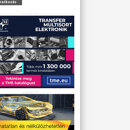
iratkozás
HIRDETÉS
HIRDETÉS