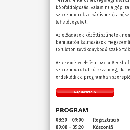
Terítékre kerülnek legmeghatározób
képfeldolgozás, valamint a gépi ta
szakemberek a már ismerős műsza
lehetőségeket.
Az előadások közötti szünetek nem 
bemutatóalkalmazások megszemlél
területen tevékenykedő szakértők 
Az esemény elsősorban a Beckhoff
szakembereket célozza meg, de te
érdeklődik a programban szereplő
PROGRAM
08:30 – 09:00
Regisztráció
09:00 – 09:20
Köszöntő