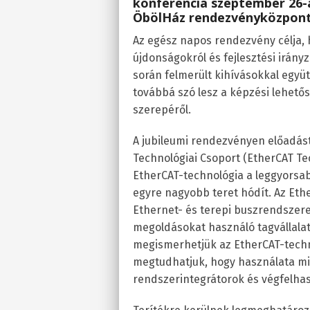
konferencia
szeptember 26-á
ÖbölHáz rendezvényközpont
Az egész napos rendezvény célja, 
újdonságokról és fejlesztési irány
során felmerült kihívásokkal egy
továbbá szó lesz a képzési lehető
szerepéről.
A jubileumi rendezvényen előadást
Technológiai Csoport (EtherCAT Te
EtherCAT-technológia a leggyorsab
egyre nagyobb teret hódít. Az Ethe
Ethernet- és terepi buszrendszere
megoldásokat használó tagvállalat
megismerhetjük az EtherCAT-techno
megtudhatjuk, hogy használata mil
rendszerintegrátorok és végfelha