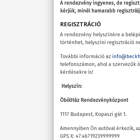
A rendezvény ingyenes, de regisztr
kérjük, minél hamarabb regisztrál
REGISZTRÁCIÓ
A rendezvény helyszínére a belépés
történhet, helyszíni regisztráció 
További információ az
info@beckh
telefonszámon, ahol a szervezők 
kérdésekre is!
Helyszín:
ÖbölHáz Rendezvényközpont
1117 Budapest, Kopaszi gát 1.
Amennyiben Ön autóval érkezik, az
GPS X: 47.46719239999999