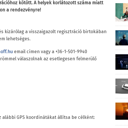
ációhoz kötött. A helyek korlátozott száma miatt
jon a rendezvényre!
 kizárólag a visszaigazolt regisztráció birtokában
nem lehetséges.
off.hu
email címen vagy a +36-1-501-9940
örömmel válaszolnak az esetlegesen felmerülő
 alábbi GPS koordinátákat állítsa be célként: