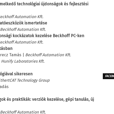
emelkedő technológiai újdonságok és fejlesztési
eckhoff Automation Kft.
utatóeszközök ismertetése
Beckhoff Automation Kft.
ztonsági kockázatok kezelése Beckhoff PC-ken
eckhoff Automation Kft.
atásban
erecz Tamás |
Beckhoff Automation Kft.
|
Hunify Laboratories Kft.
ógiával sikeresen
FACEB
thertCAT Technology Group
őadás
k és praktikák: verziók kezelése, gépi tanulás, új
Beckhoff Automation Kft.