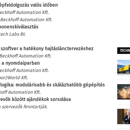
képfeldolgozás valós időben
eckhoff Automation Kft.
Beckhoff Automation Kft.
ponenskiválasztás
tech Labs Bt.
 szoftver a hatékony hajtáslánctervezéshez
TECHN
Beckhoff Automation Kft.
a a nyomdaiparban
eckhoff Automation Kft.
or2World Kft.
 logika: modulárisabb és skálázhatóbb gépépítés
off Automation Kft.
tvevők között ajándékok sorsolása
 szervezők fenntartják.