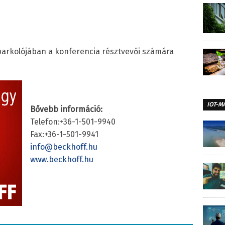
parkolójában a konferencia résztvevői számára
IOT-M
Bővebb információ:
Telefon:+36-1-501-9940
Fax:+36-1-501-9941
info@beckhoff.hu
www.beckhoff.hu