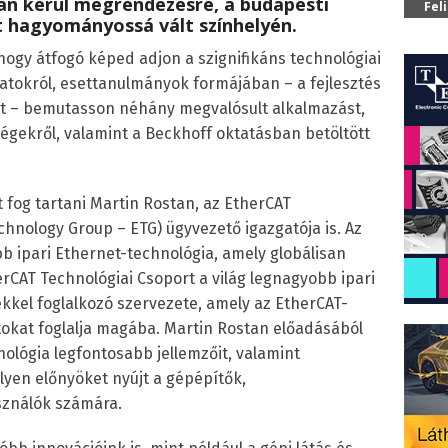
n kerül megrendezésre, a budapesti
Fel
 hagyományossá vált színhelyén.
hogy átfogó képed adjon a szignifikáns technológiai
zatokról, esettanulmányok formájában – a fejlesztés
ütt – bemutasson néhány megvalósult alkalmazást,
ségekről, valamint a Beckhoff oktatásban betöltött
 fog tartani Martin Rostan, az EtherCAT
chnology Group – ETG) ügyvezető igazgatója is. Az
b ipari Ethernet-technológia, amely globálisan
rCAT Technológiai Csoport a világ legnagyobb ipari
kkel foglalkozó szervezete, amely az EtherCAT-
okat foglalja magába. Martin Rostan előadásából
lógia legfontosabb jellemzőit, valamint
yen előnyöket nyújt a gépépítők,
sználók számára.