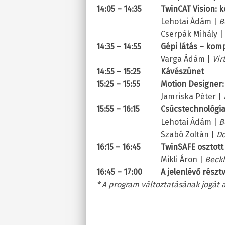
14:05 – 14:35
TwinCAT Vision: 
Lehotai Ádám |
B
Cserpák Mihály |
14:35 – 14:55
Gépi látás – kom
Varga Ádám |
Vir
14:55 – 15:25
Kávészünet
15:25 – 15:55
Motion Designer:
Jamriska Péter |
15:55 – 16:15
Csúcstechnológi
Lehotai Ádám |
B
Szabó Zoltán |
Do
16:15 – 16:45
TwinSAFE osztott
Mikli Áron |
Beckh
16:45 – 17:00
A jelenlévő rész
* A program változtatásának jogát a