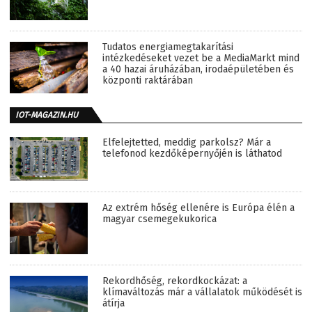
Tudatos energiamegtakarítási
intézkedéseket vezet be a MediaMarkt mind
a 40 hazai áruházában, irodaépületében és
központi raktárában
IOT-MAGAZIN.HU
Elfelejtetted, meddig parkolsz? Már a
telefonod kezdőképernyőjén is láthatod
Az extrém hőség ellenére is Európa élén a
magyar csemegekukorica
Rekordhőség, rekordkockázat: a
klímaváltozás már a vállalatok működését is
átírja