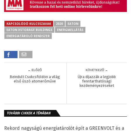
KAPCSOLÓDÓ KULCSSZAVAK
2020
EATON
EATON XSTORAGE BUILDINGS
ENERGIAELLÁTÁS
ENERGIATÁROLÓ RENDSZER
← ELŐZŐ
KÖVETKEZŐ →
Beindult Csukcsföldön a világ
Újra díjazzák a legjobb
első úszó atomerőműve
fenntarthatósági
kezdeményezéseket
TOVÁBBI CIKKEK A TÉMÁBAN
Rekord nagyságú energiatárolót épít a GREENVOLT és a