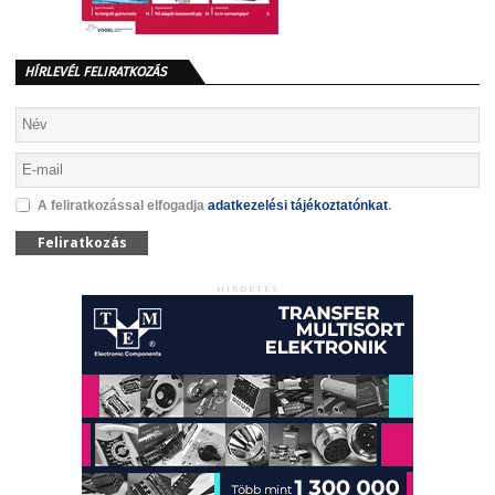
HÍRLEVÉL FELIRATKOZÁS
A feliratkozással elfogadja
adatkezelési tájékoztatónkat
.
Feliratkozás
HIRDETÉS