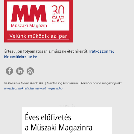
Értesüljön folyamatosan a műszaki élet híreiről.
Iratkozzon fel
hírlevelünkre Ön is!
© Műszaki Média Kiadó Kft. | Minden jog fenntartva | További online magazinjaink:
www.technokrata.hu
www.iotmagazin.hu
HIRDETÉS