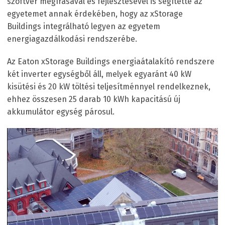
szoftver megírásával és fejlesztésével is segítette az
egyetemet annak érdekében, hogy az xStorage
Buildings integrálható legyen az egyetem
energiagazdálkodási rendszerébe.
Az Eaton xStorage Buildings energiaátalakító rendszere
két inverter egységből áll, melyek egyaránt 40 kW
kisütési és 20 kW töltési teljesítménnyel rendelkeznek,
ehhez összesen 25 darab 10 kWh kapacitású új
akkumulátor egység párosul.