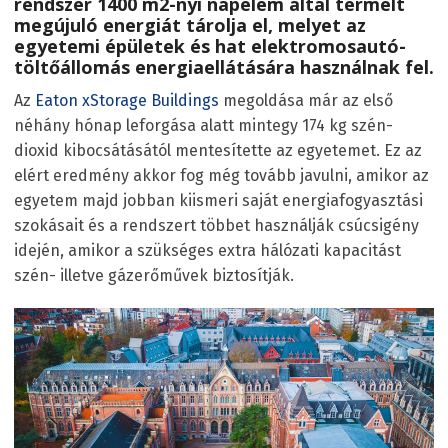
rendszer 1400 m
2
-nyi napelem által termelt
megújuló energiát tárolja el, melyet az
egyetemi épületek és hat elektromosautó-
töltőállomás energiaellátására használnak fel.
Az
Eaton xStorage Buildings
megoldása már az első
néhány hónap leforgása alatt mintegy 174 kg szén-
dioxid kibocsátásától mentesítette az egyetemet. Ez az
elért eredmény akkor fog még tovább javulni, amikor az
egyetem majd jobban kiismeri saját energiafogyasztási
szokásait és a rendszert többet használják csúcsigény
idején, amikor a szükséges extra hálózati kapacitást
szén- illetve gázerőművek biztosítják.