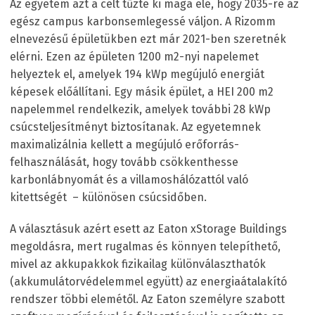
Az egyetem azt a célt tűzte ki maga elé, hogy 2035-re az
egész campus karbonsemlegessé váljon. A Rizomm
elnevezésű épületükben ezt már 2021-ben szeretnék
elérni. Ezen az épületen 1200 m
2
-nyi napelemet
helyeztek el, amelyek 194 kWp megújuló energiát
képesek előállítani. Egy másik épület, a HEI 200 m
2
napelemmel rendelkezik, amelyek további 28 kWp
csúcsteljesítményt biztosítanak. Az egyetemnek
maximalizálnia kellett a megújuló erőforrás-
felhasználását, hogy tovább csökkenthesse
karbonlábnyomát és a villamoshálózattól való
kitettségét – különösen csúcsidőben.
A választásuk azért esett az Eaton xStorage Buildings
megoldásra, mert rugalmas és könnyen telepíthető,
mivel az akkupakkok fizikailag különválaszthatók
(akkumulátorvédelemmel együtt) az energiaátalakító
rendszer többi elemétől. Az Eaton személyre szabott