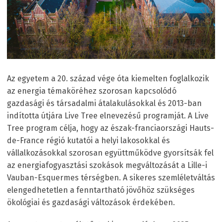
Az egyetem a 20. század vége óta kiemelten foglalkozik
az energia témaköréhez szorosan kapcsolódó
gazdasági és társadalmi átalakulásokkal és 2013-ban
indította útjára Live Tree elnevezésű programját. A Live
Tree program célja, hogy az észak-franciaországi Hauts-
de-France régió kutatói a helyi lakosokkal és
vállalkozásokkal szorosan együttműködve gyorsítsák fel
az energiafogyasztási szokások megváltozását a Lille-i
Vauban-Esquermes térségben. A sikeres szemléletváltás
elengedhetetlen a fenntartható jövőhöz szükséges
ökológiai és gazdasági változások érdekében.