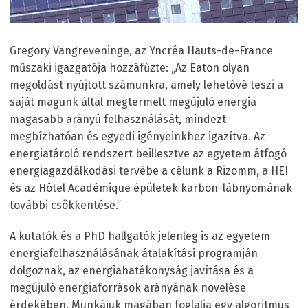
Gregory Vangreveninge, az Yncréa Hauts-de-France
műszaki igazgatója hozzáfűzte: „Az Eaton olyan
megoldást nyújtott számunkra, amely lehetővé teszi a
saját magunk által megtermelt megújuló energia
magasabb arányú felhasználását, mindezt
megbízhatóan és egyedi igényeinkhez igazítva. Az
energiatároló rendszert beillesztve az egyetem átfogó
energiagazdálkodási tervébe a célunk a Rizomm, a HEI
és az Hôtel Académique épületek karbon-lábnyomának
további csökkentése.”
A kutatók és a PhD hallgatók jelenleg is az egyetem
energiafelhasználásának átalakítási programján
dolgoznak, az energiahatékonyság javítása és a
megújuló energiaforrások arányának növelése
érdekében. Munkájuk magában foglalja egy algoritmus