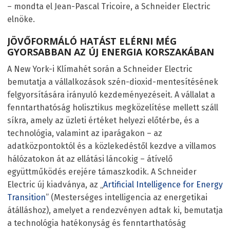
– mondta el Jean-Pascal Tricoire, a Schneider Electric
elnöke.
JÖVŐFORMÁLÓ HATÁST ELÉRNI MÉG
GYORSABBAN AZ ÚJ ENERGIA KORSZAKÁBAN
A New York-i Klímahét során a Schneider Electric
bemutatja a vállalkozások szén-dioxid-mentesítésének
felgyorsítására irányuló kezdeményezéseit. A vállalat a
fenntarthatóság holisztikus megközelítése mellett száll
síkra, amely az üzleti értéket helyezi előtérbe, és a
technológia, valamint az iparágakon – az
adatközpontoktól és a közlekedéstől kezdve a villamos
hálózatokon át az ellátási láncokig – átívelő
együttműködés erejére támaszkodik. A Schneider
Electric új kiadványa, az „
Artificial Intelligence for Energy
Transition
” (Mesterséges intelligencia az energetikai
átálláshoz), amelyet a rendezvényen adtak ki, bemutatja
a technológia hatékonyság és fenntarthatóság