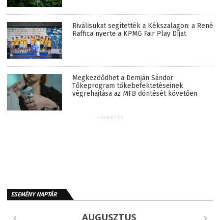
Riválisukat segítették a Kékszalagon: a René
Raffica nyerte a KPMG Fair Play Díjat
Megkezdődhet a Demján Sándor
Tőkeprogram tőkebefektetéseinek
végrehajtása az MFB döntését követően
HIRDETÉS
ESEMÉNY NAPTÁR
AUGUSZTUS