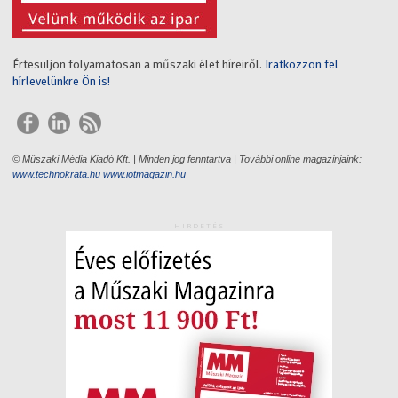
Értesüljön folyamatosan a műszaki élet híreiről.
Iratkozzon fel
hírlevelünkre Ön is!
© Műszaki Média Kiadó Kft. | Minden jog fenntartva | További online magazinjaink:
www.technokrata.hu
www.iotmagazin.hu
HIRDETÉS