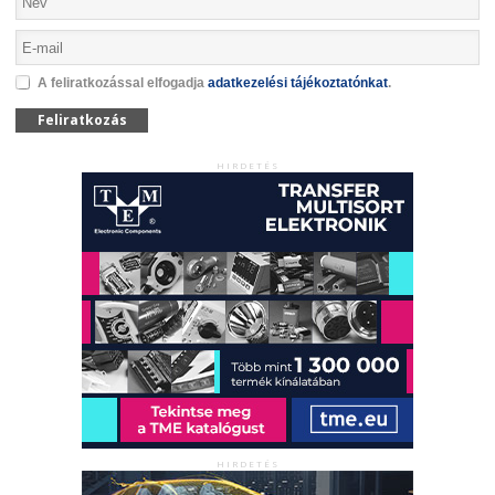
A feliratkozással elfogadja
adatkezelési tájékoztatónkat
.
Feliratkozás
HIRDETÉS
HIRDETÉS