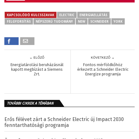
KAPCSOLÓDÓ KULCSSZAVAK
ELECTRIC
ENERGIAELLÁTÁS
FELGYORSÍTÁS
NÉPSZERŰ TUDOMÁNY
NEW
SCHNEIDER
YORK
← ELŐZŐ
KÖVETKEZŐ →
Energiatárolási beruházásnál
Fontos mérföldkőhöz
kapott megbízást a Siemens
érkezett a Schneider Electric
Zrt.
Energize programja
TOVÁBBI CIKKEK A TÉMÁBAN
Erős félévet zárt a Schneider Electric új Impact 2030
fenntarthatósági programja