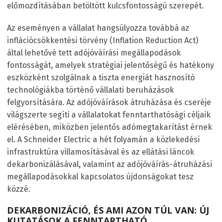
előmozdításában betöltött kulcsfontosságú szerepét.
Az eseményen a vállalat hangsúlyozza továbbá az
inflációcsökkentési törvény (Inflation Reduction Act)
által lehetővé tett adójóváírási megállapodások
fontosságát, amelyek stratégiai jelentőségű és hatékony
eszközként szolgálnak a tiszta energiát hasznosító
technológiákba történő vállalati beruházások
felgyorsítására. Az adójóváírások átruházása és cseréje
világszerte segíti a vállalatokat fenntarthatósági céljaik
elérésében, miközben jelentős adómegtakarítást érnek
el. A Schneider Electric a hét folyamán a közlekedési
infrastruktúra villamosításával és az ellátási láncok
dekarbonizálásával, valamint az adójóváírás-átruházási
megállapodásokkal kapcsolatos újdonságokat tesz
közzé.
DEKARBONIZÁCIÓ, ÉS AMI AZON TÚL VAN: ÚJ
KUTATÁSOK A FENNTARTHATÓ