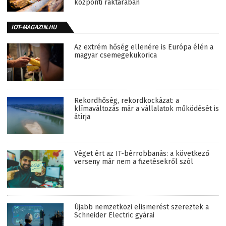
központi raktárában
IOT-MAGAZIN.HU
Az extrém hőség ellenére is Európa élén a
magyar csemegekukorica
Rekordhőség, rekordkockázat: a
klímaváltozás már a vállalatok működését is
átírja
Véget ért az IT-bérrobbanás: a következő
verseny már nem a fizetésekről szól
Újabb nemzetközi elismerést szereztek a
Schneider Electric gyárai