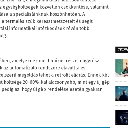
az egységköltségek közvetlen csökkentése, valamint
álása a specialisáinknak köszönhetően. A
 a termelés szűk keresztmetszeteit és segít
ártási informatikai intézkedések révén több
meg.
TECHN
tében, amelyeknek mechanikus részei nagyrészt
k az automatizáló rendszere elavulttá és
lszerű megoldás lehet a retrofit eljárás. Ennek két
fit költsége 20-60%-kal alacsonyabb, mint egy új gép
 pedig az, hogy új gép rendelése esetén gyakran