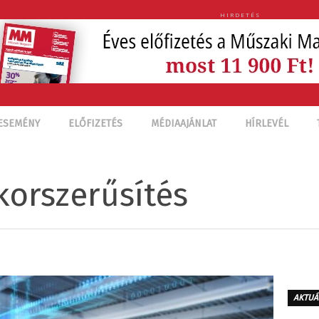
HIRDETÉS
ESEMÉNY
ELŐFIZETÉS
MÉDIAAJÁNLAT
HÍRLEVÉL
 korszerűsítés
AKTUÁ