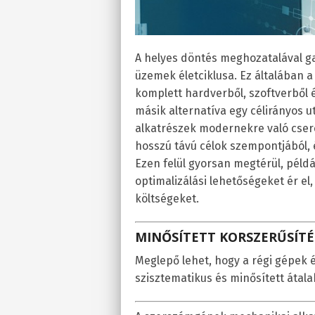
A helyes döntés meghozatalával 
üzemek életciklusa. Ez általában a
komplett hardverből, szoftverből
másik alternatíva egy célirányos u
alkatrészek modernekre való cser
hosszú távú célok szempontjából
Ezen felül gyorsan megtérül, péld
optimalizálási lehetőségeket ér e
költségeket.
MINŐSÍTETT KORSZERŰSÍTÉ
Meglepő lehet, hogy a régi gépek é
szisztematikus és minősített átala