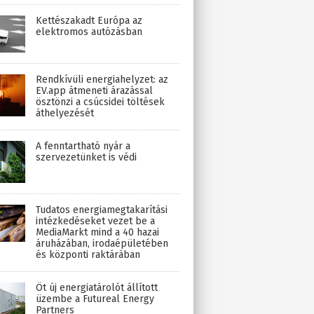
Kettészakadt Európa az
elektromos autózásban
Rendkívüli energiahelyzet: az
EV.app átmeneti árazással
ösztönzi a csúcsidei töltések
áthelyezését
A fenntartható nyár a
szervezetünket is védi
Tudatos energiamegtakarítási
intézkedéseket vezet be a
MediaMarkt mind a 40 hazai
áruházában, irodaépületében
és központi raktárában
Öt új energiatárolót állított
üzembe a Futureal Energy
Partners