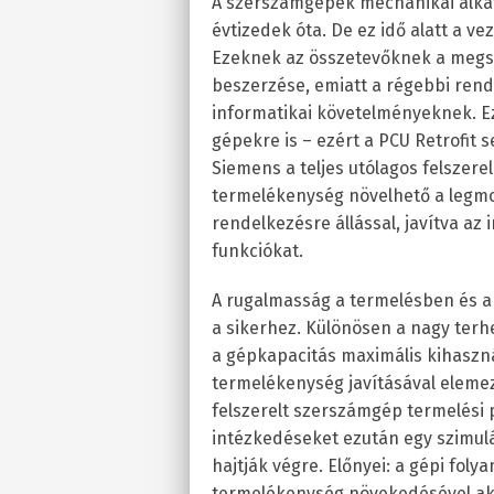
A szerszámgépek mechanikai alk
évtizedek óta. De ez idő alatt a ve
Ezeknek az összetevőknek a megs
beszerzése, emiatt a régebbi rend
informatikai követelményeknek. E
gépekre is – ezért a PCU Retrofit 
Siemens a teljes utólagos felszer
termelékenység növelhető a legmo
rendelkezésre állással, javítva az 
funkciókat.
A rugalmasság a termelésben és a
a sikerhez. Különösen a nagy ter
a gépkapacitás maximális kihaszná
termelékenység javításával elemez
felszerelt szerszámgép termelési 
intézkedéseket ezután egy szimulá
hajtják végre. Előnyei: a gépi foly
termelékenység növekedésével ak