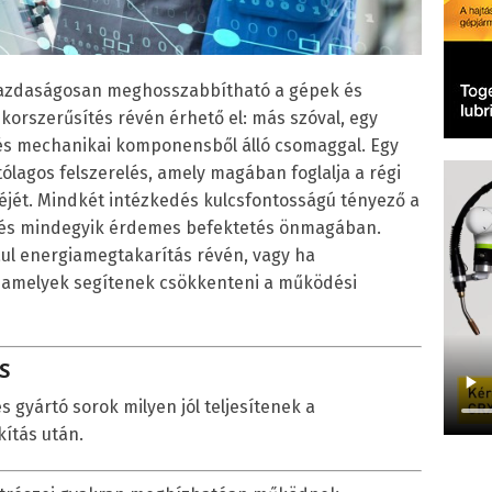
gazdaságosan meghosszabbítható a gépek és
 korszerűsítés révén érhető el: más szóval, egy
 és mechanikai komponensből álló csomaggal. Egy
tólagos felszerelés, amely magában foglalja a régi
éjét. Mindkét intézkedés kulcsfontosságú tényező a
, és mindegyik érdemes befektetés önmagában.
ául energiamegtakarítás révén, vagy ha
l, amelyek segítenek csökkenteni a működési
S
s gyártó sorok milyen jól teljesítenek a
kítás után.