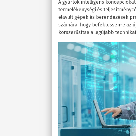
A gyártók intelligens koncepcióka
termelékenységi és teljesítménycé
elavult gépek és berendezések pr
számára, hogy befektessen-e az ú
korszerűsítse a legújabb technika