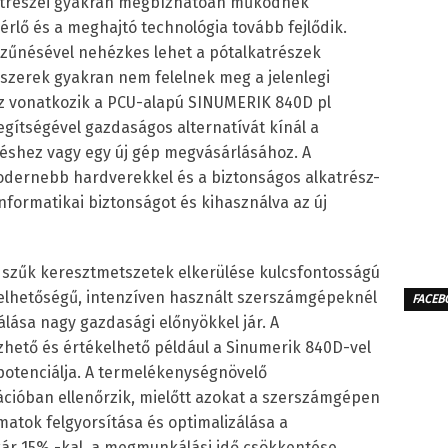
atrészei gyakran megbízhatóan működnek
zérlő és a meghajtó technológia tovább fejlődik.
zűnésével nehézkes lehet a pótalkatrészek
szerek gyakran nem felelnek meg a jelenlegi
z vonatkozik a PCU-alapú SINUMERIK 840D pl
segítségével gazdaságos alternatívát kínál a
eléshez vagy egy új gép megvásárlásához. A
dernebb hardverekkel és a biztonságos alkatrész-
informatikai biztonságot és kihasználva az új
 szűk keresztmetszetek elkerülése kulcsfontosságú
helhetőségű, intenzíven használt szerszámgépeknél
FACEB
lása nagy gazdasági előnyökkel jár. A
hető és értékelhető például a Sinumerik 840D-vel
potenciálja. A termelékenységnövelő
cióban ellenőrzik, mielőtt azokat a szerszámgépen
amatok felgyorsítása és optimalizálása a
ár 15% -kal, a megmunkálási idő csökkentése