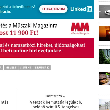
R
KIEMELT
SIEMENS
SINUMERIK
KÖVETKEZŐ →
entés
A Mazak bemutatja legújabb,
belépő szintű 5-tengelyes