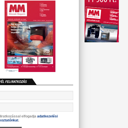
VÉL FELIRATKOZÁS
liratkozással elfogadja
adatkezelési
koztatónkat
.