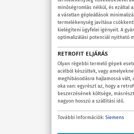
minőségromlás nélkül, és ezáltal 
a váratlan gépleállások minimaliz
termelékenység javítása csökkenti
kielégíteni ügyfelei igényeit. A gy
optimalizálási potenciál nyitható 
RETROFIT ELJÁRÁS
Olyan régebbi termelő gépek ese
acélból készültek, vagy amelyekne
meghibásodásra hajlamossá vált, cé
oka van: egyrészt az, hogy a retro
beszerzésének költsége, másrészt
nagyon hosszú a szállítási idő.
További Információk:
Siemens