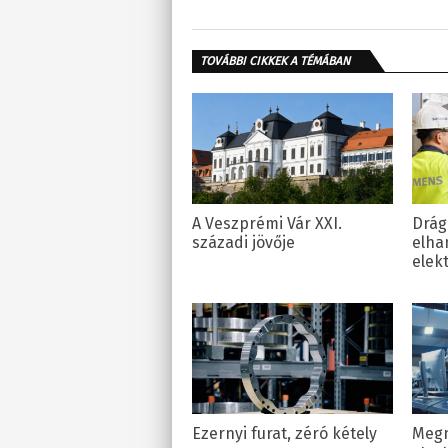
TOVÁBBI CIKKEK A TÉMÁBAN
A Veszprémi Vár XXI.
Drág
századi jövője
elha
elek
Ezernyi furat, zéró kétely
Megn