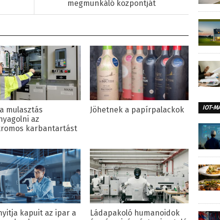
megmunkáló központját
IOT-M
a mulasztás
Jöhetnek a papírpalackok
nyagolni az
tromos karbantartást
yitja kapuit az ipar a
Ládapakoló humanoidok