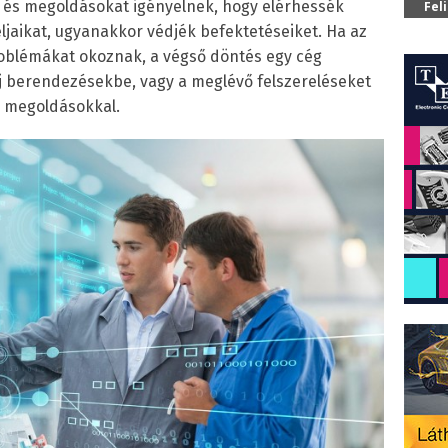
t és megoldásokat igényelnek, hogy elérhessék
Fel
ljaikat, ugyanakkor védjék befektetéseiket. Ha az
oblémákat okoznak, a végső döntés egy cég
j berendezésekbe, vagy a meglévő felszereléseket
i megoldásokkal.