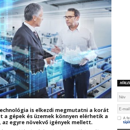
HÍRLE
technológia is elkezdi megmutatni a korát
t a gépek és üzemek könnyen elérhetik a
A fe
, az egyre növekvő igények mellett.
tájé