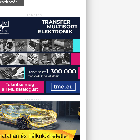
iratkozás
HIRDETÉS
HIRDETÉS