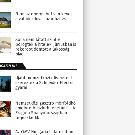
Nem az energiából van kevés –
a valódi kihívás az időzítés
Soha nem látott szintre
pörögtek a hitelek: júniusban is
rekordot döntött a lakossági
piac
AGAZIN.HU
Újabb nemzetközi elismerést
szereztek a Schneider Electric
gyárai
Nemzetközi gasztro mérföldkő,
amelyre büszkék lehetünk – A
Fragola Spanyolországban
terjeszkedik
Az OMV Hungária határozatlan