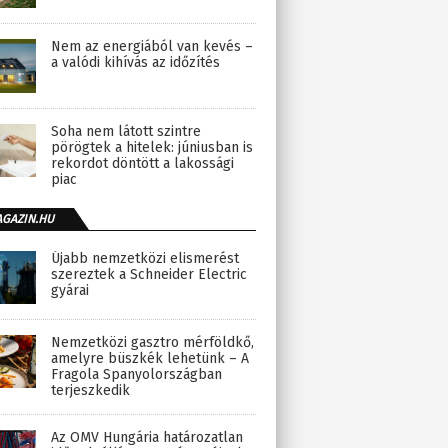
Nem az energiából van kevés –
a valódi kihívás az időzítés
Soha nem látott szintre
pörögtek a hitelek: júniusban is
rekordot döntött a lakossági
piac
AGAZIN.HU
Újabb nemzetközi elismerést
szereztek a Schneider Electric
gyárai
Nemzetközi gasztro mérföldkő,
amelyre büszkék lehetünk – A
Fragola Spanyolországban
terjeszkedik
Az OMV Hungária határozatlan