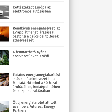
Kettészakadt Európa az
elektromos autózásban
Rendkívüli energiahelyzet: az
EV.app átmeneti árazással
ösztönzi a csúcsidei töltések
áthelyezését
A fenntartható nyár a
szervezetünket is védi
Tudatos energiamegtakarítási
intézkedéseket vezet be a
MediaMarkt mind a 40 hazai
áruházában, irodaépületében
és központi raktárában
Öt új energiatárolót állított
üzembe a Futureal Energy
Partners