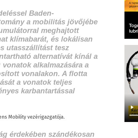
deléssel Baden-
tomány a mobilitás jövőjébe
kumulátorral meghajtott
at klímabarát, és lokálisan
 utasszállítást tesz
ntartható alternatívát kínál a
 vonatok alkalmazására a
ított vonalakon. A flotta
ását a vonatok teljes
vényes karbantartással
ns Mobility vezérigazgatója.
ság érdekében szándékosan