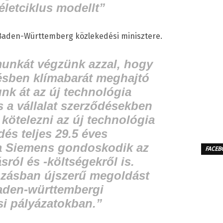
életciklus modellt”
Baden-Württemberg közlekedési minisztere.
munkát végzünk azzal, hogy
ésben klímabarát meghajtó
unk át az új technológia
s a vállalat szerződésekben
 kötelezni az új technológia
dés teljes 29.5 éves
 a Siemens gondoskodik az
FACEB
ról és -költségekről is.
zásban újszerű megoldást
aden-württembergi
i pályázatokban.”