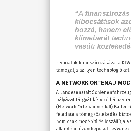
“A finanszírozá
kibocsátások azo
hozzá, hanem elő
klímabarát techn
vasúti közleked
E vonatok finanszírozásával a KfW 
támogatja az ilyen technológiáka
A NETWORK ORTENAU MODE
A Landesanstalt Schienenfahrzeu
pályázat tárgyát képező hálózatr
(Network Ortenau modell) Baden
feladata a tömegközlekedés biztos
nem csak megépíti és leszállítja 
állandóan üzemképesek legyenek. Í