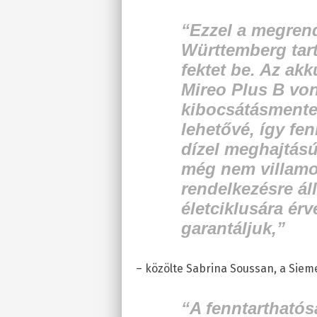
“Ezzel a megren
Württemberg tar
fektet be. Az ak
Mireo Plus B von
kibocsátásmentes
lehetővé, így fen
dízel meghajtású
még nem villamos
rendelkezésre áll
életciklusára ér
garantáljuk,”
– közölte Sabrina Soussan, a Sieme
“A fenntartható