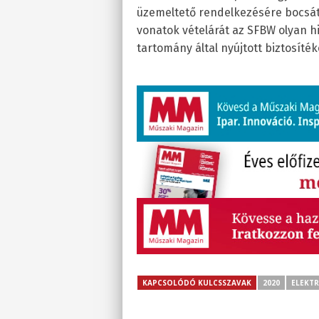
üzemeltető rendelkezésére bocsátj
vonatok vételárát az SFBW olyan 
tartomány által nyújtott biztosíték
KAPCSOLÓDÓ KULCSSZAVAK
2020
ELEKT