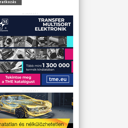
iratkozás
HIRDETÉS
HIRDETÉS