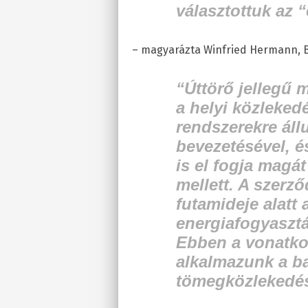
választottuk az “
– magyarázta Winfried Hermann, 
“Úttörő jellegű 
a helyi közleked
rendszerekre áll
bevezetésével, é
is el fogja magát
mellett. A szerző
futamideje alatt
energiafogyasztás
Ebben a vonatko
alkalmazunk a b
tömegközlekedés