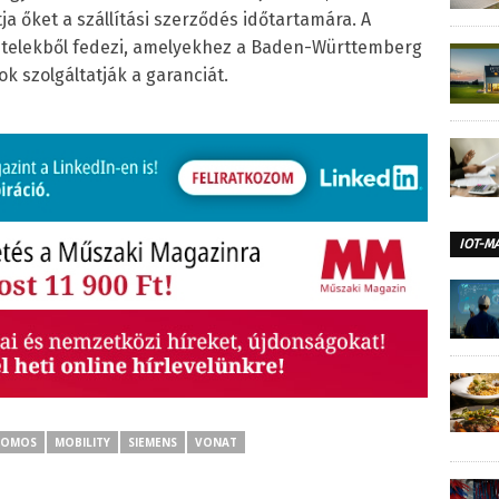
a őket a szállítási szerződés időtartamára. A
hitelekből fedezi, amelyekhez a Baden-Württemberg
ok szolgáltatják a garanciát.
IOT-M
ROMOS
MOBILITY
SIEMENS
VONAT