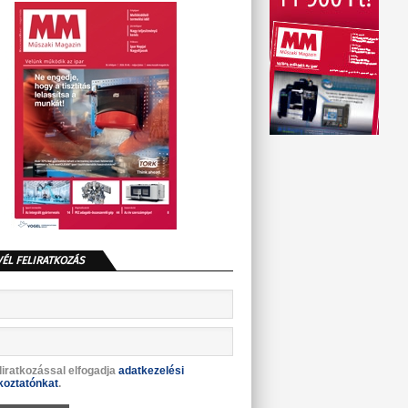
VÉL FELIRATKOZÁS
liratkozással elfogadja
adatkezelési
koztatónkat
.