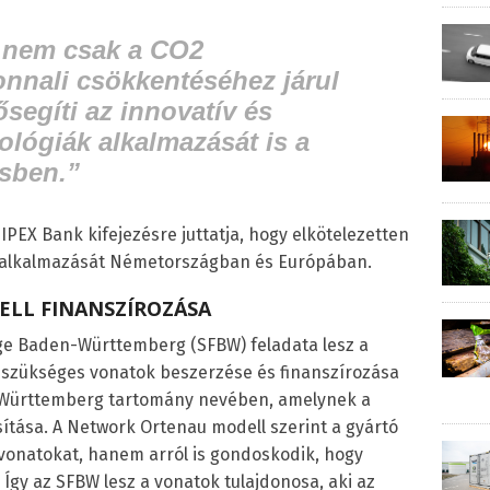
s nem csak a CO2
nnali csökkentéséhez járul
segíti az innovatív és
ológiák alkalmazását is a
ésben.”
IPEX Bank kifejezésre juttatja, hogy elkötelezetten
t alkalmazását Németországban és Európában.
LL FINANSZÍROZÁSA
ge Baden-Württemberg (SFBW) feladata lesz a
a szükséges vonatok beszerzése és finanszírozása
-Württemberg tartomány nevében, amelynek a
ítása. A Network Ortenau modell szerint a gyártó
a vonatokat, hanem arról is gondoskodik, hogy
gy az SFBW lesz a vonatok tulajdonosa, aki az