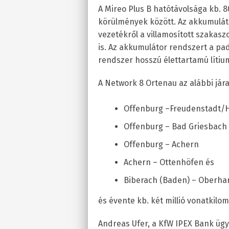
A Mireo Plus B hatótávolsága kb.
körülmények között. Az akkumuláto
vezetékről a villamosított szakasz
is. Az akkumulátor rendszert a pad
rendszer hosszú élettartamú líti
A Network 8 Ortenau az alábbi járat
Offenburg –Freudenstadt/
Offenburg – Bad Griesbach
Offenburg – Achern
Achern – Ottenhöfen és
Biberach (Baden) – Oberh
és évente kb. két millió vonatkilomé
Andreas Ufer, a KfW IPEX Bank üg