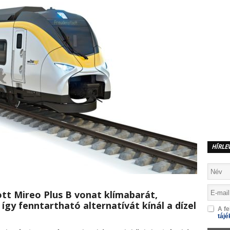
HÍRLE
tt Mireo Plus B vonat klímabarát,
így fenntartható alternatívát kínál a dízel
A fe
tájé