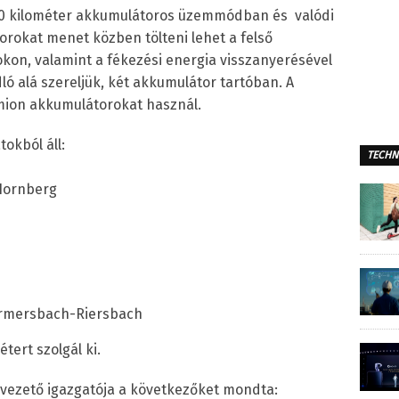
 80 kilométer akkumulátoros üzemmódban és valódi
rokat menet közben tölteni lehet a felső
okon, valamint a fékezési energia visszanyerésével
ló alá szereljük, két akkumulátor tartóban. A
umion akkumulátorokat használ.
okból áll:
TECHN
Hornberg
armersbach-Riersbach
tert szolgál ki.
yvezető igazgatója a következőket mondta: