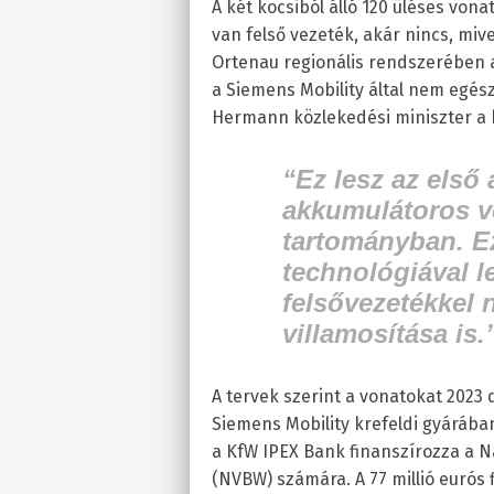
A két kocsiból álló 120 üléses vo
van felső vezeték, akár nincs, mi
Ortenau regionális rendszerében a
a Siemens Mobility által nem egés
Hermann közlekedési miniszter a
“Ez lesz az első
akkumulátoros v
tartományban. Ez
technológiával l
felsővezetékkel
villamosítása is
A tervek szerint a vonatokat 2023 
Siemens Mobility krefeldi gyáráb
a KfW IPEX Bank finanszírozza a
(NVBW) számára. A 77 millió eurós 