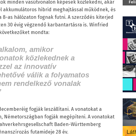
natok minden vasútvonalon képesek közlekedni, akár
Fel
vel akkumulátoros hibrid meghajtással működnek, és
 8-as hálózaton fognak futni. A szerződés kiterjed
zen 30 évig végzendő karbantartásra is. Winfried
 következőket mondta:
 alkalom, amikor
onatok közlekednek a
zel az innovatív
ehetővé válik a folyamatos
 nem rendelkező vonalak
.”
decemberéig fogják leszállítani. A vonatokat a
an, Németországban fogják megépíteni. A vonatokat
 Nahverkehrsgesellschaft Baden-Württemberg
finanszírozás futamideje 28 év.