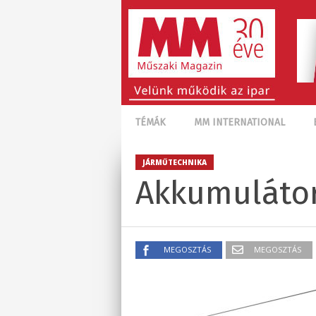
TÉMÁK
MM INTERNATIONAL
JÁRMŰTECHNIKA
Akkumuláto
MEGOSZTÁS
MEGOSZTÁS