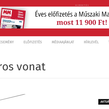
HIRDETÉS
ESEMÉNY
ELŐFIZETÉS
MÉDIAAJÁNLAT
HÍRLEVÉL
ros vonat
AKTUÁ