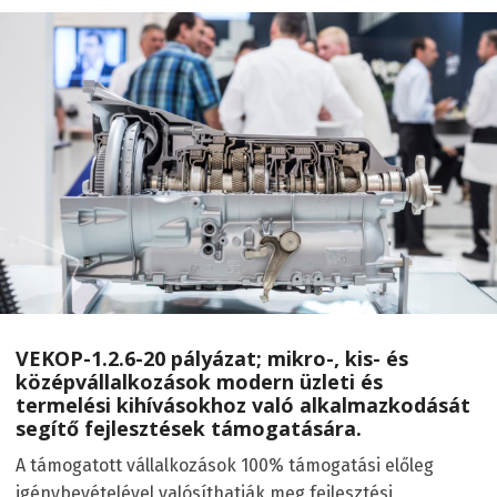
VEKOP-1.2.6-20 pályázat; mikro-, kis- és
középvállalkozások modern üzleti és
termelési kihívásokhoz való alkalmazkodását
segítő fejlesztések támogatására.
A támogatott vállalkozások 100% támogatási előleg
igénybevételével valósíthatják meg fejlesztési