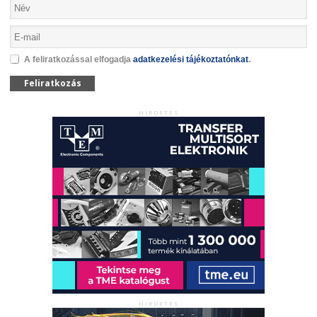
A feliratkozással elfogadja
adatkezelési tájékoztatónkat
.
Feliratkozás
HIRDETÉS
HIRDETÉS