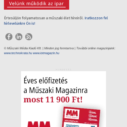
Értesüljön folyamatosan a műszaki élet híreiről.
Iratkozzon fel
hírlevelünkre Ön is!
© Műszaki Média Kiadó Kft. | Minden jog fenntartva | További online magazinjaink:
www.technokrata.hu
www.iotmagazin.hu
HIRDETÉS