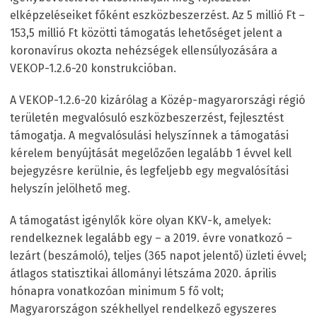
elképzeléseiket főként eszközbeszerzést. Az 5 millió Ft –
153,5 millió Ft közötti támogatás lehetőséget jelent a
koronavírus okozta nehézségek ellensúlyozására a
VEKOP-1.2.6-20 konstrukcióban.
A VEKOP-1.2.6-20 kizárólag a Közép-magyarországi régió
területén megvalósuló eszközbeszerzést, fejlesztést
támogatja. A megvalósulási helyszínnek a támogatási
kérelem benyújtását megelőzően legalább 1 évvel kell
bejegyzésre kerülnie, és legfeljebb egy megvalósítási
helyszín jelölhető meg.
A támogatást igénylők köre olyan KKV-k, amelyek:
rendelkeznek legalább egy – a 2019. évre vonatkozó –
lezárt (beszámoló), teljes (365 napot jelentő) üzleti évvel;
átlagos statisztikai állományi létszáma 2020. április
hónapra vonatkozóan minimum 5 fő volt;
Magyarországon székhellyel rendelkező egyszeres