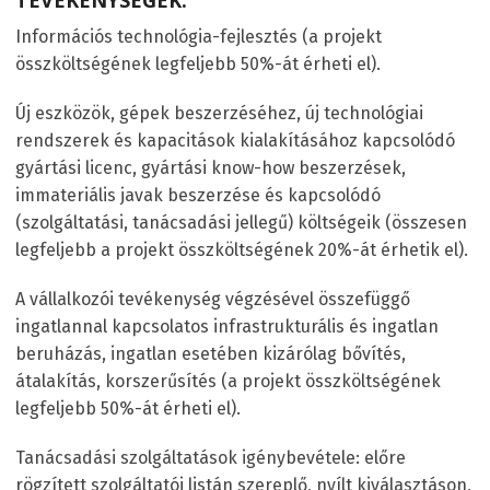
Információs technológia-fejlesztés (a projekt
összköltségének legfeljebb 50%-át érheti el).
Új eszközök, gépek beszerzéséhez, új technológiai
rendszerek és kapacitások kialakításához kapcsolódó
gyártási licenc, gyártási know-how beszerzések,
immateriális javak beszerzése és kapcsolódó
(szolgáltatási, tanácsadási jellegű) költségeik (összesen
legfeljebb a projekt összköltségének 20%-át érhetik el).
A vállalkozói tevékenység végzésével összefüggő
ingatlannal kapcsolatos infrastrukturális és ingatlan
beruházás, ingatlan esetében kizárólag bővítés,
átalakítás, korszerűsítés (a projekt összköltségének
legfeljebb 50%-át érheti el).
Tanácsadási szolgáltatások igénybevétele: előre
rögzített szolgáltatói listán szereplő, nyílt kiválasztáson,