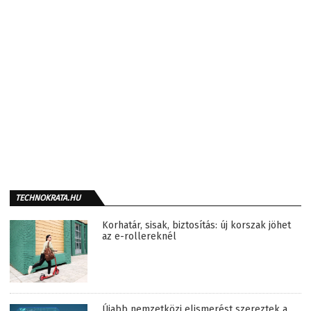
TECHNOKRATA.HU
Korhatár, sisak, biztosítás: új korszak jöhet
az e-rollereknél
Újabb nemzetközi elismerést szereztek a