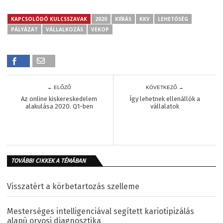
KAPCSOLÓDÓ KULCSSZAVAK
2020
KIÍRÁS
KKV
LEHETŐSÉG
PÁLYÁZAT
VÁLLALKOZÁS
VEKOP
← ELŐZŐ
KÖVETKEZŐ →
Az online kiskereskedelem
Így lehetnek ellenállók a
alakulása 2020. Q1-ben
vállalatok
TOVÁBBI CIKKEK A TÉMÁBAN
Visszatért a körbetartozás szelleme
Mesterséges intelligenciával segített kariotipizálás
alapú orvosi diagnosztika