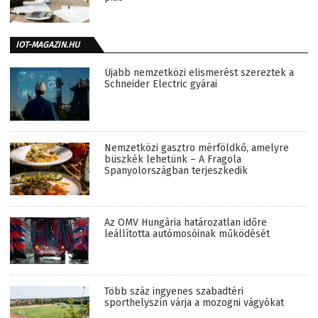
IOT-MAGAZIN.HU
Újabb nemzetközi elismerést szereztek a
Schneider Electric gyárai
Nemzetközi gasztro mérföldkő, amelyre
büszkék lehetünk – A Fragola
Spanyolországban terjeszkedik
Az OMV Hungária határozatlan időre
leállította autómosóinak működését
Több száz ingyenes szabadtéri
sporthelyszín várja a mozogni vágyókat