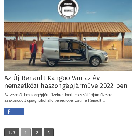
Az Új Renault Kangoo Van az év
nemzetközi haszongépjárműve 2022-ben
24 vezető, haszongépjárművekre, ipari- és szállítójárművekre
szakosodott újságíróból álló páneurópai zsűri a Renault...
1 / 3
1
2
3