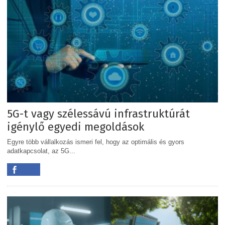
5G-t vagy szélessávú infrastruktúrát
igénylő egyedi megoldások
Egyre több vállalkozás ismeri fel, hogy az optimális és gyors
adatkapcsolat, az 5G...