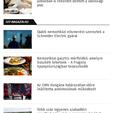
júniusban is rekordot döntött a lakossági
piac
IOT-MAGAZIN.HU
Újabb nemzetközi elismerést szereztek a
Schneider Electric gyárai
Nemzetközi gasztro mérföldkő, amelyre
büszkék lehetünk – A Fragola
Spanyolországban terjeszkedik
Az OMV Hungária határozatlan időre
leállította autómosóinak működését
Több száz ingyenes szabadtéri