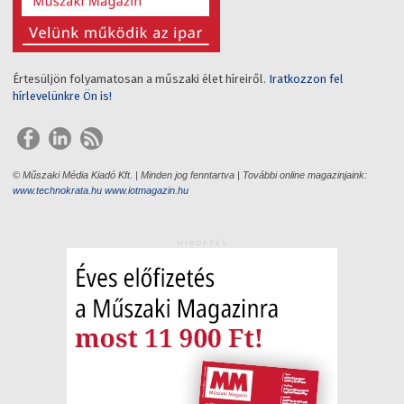
Értesüljön folyamatosan a műszaki élet híreiről.
Iratkozzon fel
hírlevelünkre Ön is!
© Műszaki Média Kiadó Kft. | Minden jog fenntartva | További online magazinjaink:
www.technokrata.hu
www.iotmagazin.hu
HIRDETÉS