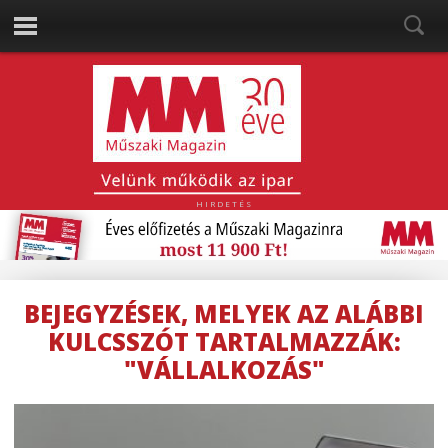
HIRDETÉS
BEJEGYZÉSEK, MELYEK AZ ALÁBBI
KULCSSZÓT TARTALMAZZÁK:
"VÁLLALKOZÁS"