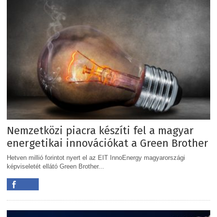
Nemzetközi piacra készíti fel a magyar
energetikai innovációkat a Green Brother
Hetven millió forintot nyert el az EIT InnoEnergy magyarországi
képviseletét ellátó Green Brother...