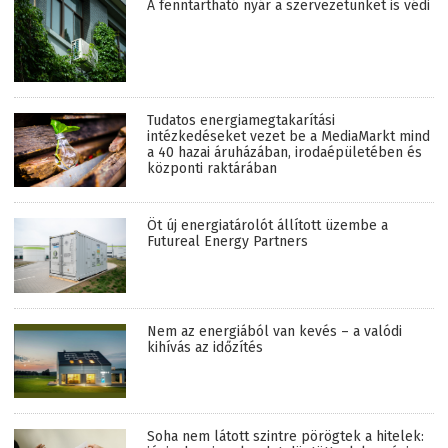
A fenntartható nyár a szervezetünket is védi
Tudatos energiamegtakarítási
intézkedéseket vezet be a MediaMarkt mind
a 40 hazai áruházában, irodaépületében és
központi raktárában
Öt új energiatárolót állított üzembe a
Futureal Energy Partners
Nem az energiából van kevés – a valódi
kihívás az időzítés
Soha nem látott szintre pörögtek a hitelek: