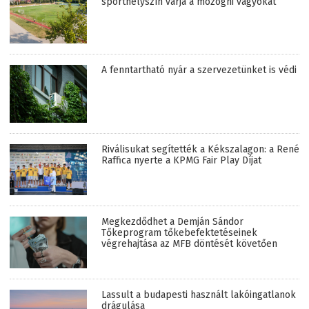
sporthelyszín várja a mozogni vágyókat
A fenntartható nyár a szervezetünket is védi
Riválisukat segítették a Kékszalagon: a René
Raffica nyerte a KPMG Fair Play Díjat
Megkezdődhet a Demján Sándor
Tőkeprogram tőkebefektetéseinek
végrehajtása az MFB döntését követően
Lassult a budapesti használt lakóingatlanok
drágulása